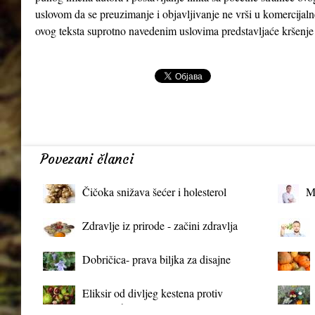
uslovom da se preuzimanje i objavljivanje ne vrši u komercijaln
ovog teksta suprotno navedenim uslovima predstavljaće kršenje
Povezani članci
Čičoka snižava šećer i holesterol
M
Zdravlje iz prirode - začini zdravlja
Dobričica- prava biljka za disajne
organe
Eliksir od divljeg kestena protiv
proširenih vena