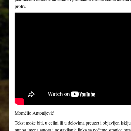
proliv.
Momčilo Antonijević
Tekst može biti, u celini ili u delovima preuzet i objavljen iskl
punog imena autora i postavljanje linka sa početne stranice ovo