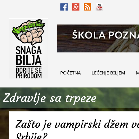
POČETNA
LEČENJE BILJEM
M
Zdravlje sa trpeze
Zašto je vampirski džem v
Srbije?