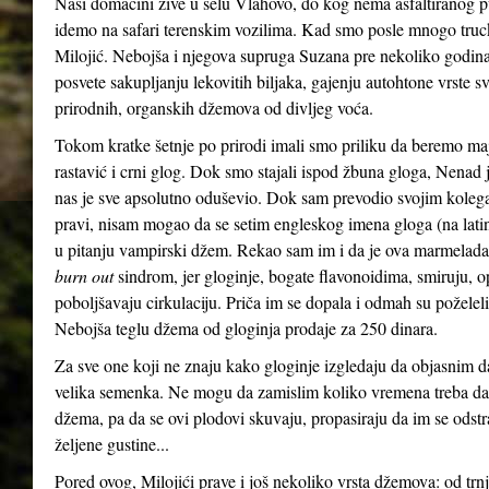
Naši domaćini žive u selu Vlahovo, do kog nema asfaltiranog p
idemo na safari terenskim vozilima. Kad smo posle mnogo truck
Milojić. Nebojša i njegova supruga Suzana pre nekoliko godina, 
posvete sakupljanju lekovitih biljaka, gajenju autohtone vrste sv
prirodnih, organskih džemova od divljeg voća.
Tokom kratke šetnje po prirodi imali smo priliku da beremo maj
rastavić i crni glog. Dok smo stajali ispod žbuna gloga, Nenad
nas je sve apsolutno oduševio. Dok sam prevodio svojim koleg
pravi, nisam mogao da se setim engleskog imena gloga (na la
u pitanju vampirski džem. Rekao sam im i da je ova marmelad
burn out
sindrom, jer gloginje, bogate flavonoidima, smiruju, op
poboljšavaju cirkulaciju. Priča im se dopala i odmah su poželel
Nebojša teglu džema od gloginja prodaje za 250 dinara.
Za sve one koji ne znaju kako gloginje izgledaju da objasnim da 
velika semenka. Ne mogu da zamislim koliko vremena treba da 
džema, pa da se ovi plodovi skuvaju, propasiraju da im se ods
željene gustine...
Pored ovog, Milojići prave i još nekoliko vrsta džemova: od trnji