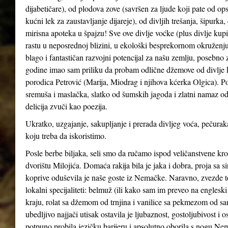
dijabetičare), od plodova zove (savršen za ljude koji pate od ops
kućni lek za zaustavljanje dijareje), od divljih trešanja, šipurka
mirisna apoteka u špajzu! Sve ove divlje voćke (plus divlje kupin
rastu u neposrednoj blizini, u ekološki besprekornom okruženju
blago i fantastičan razvojni potencijal za našu zemlju, posebno 
godine imao sam priliku da probam odlične džemove od divlje kupi
porodica Petrović (Marija, Miodrag i njihova kćerka Olgica). Po
sremuša i maslačka, slatko od šumskih jagoda i zlatni namaz od
delicija zvuči kao poezija.
Ukratko, uzgajanje, sakupljanje i prerada divljeg voća, pečuraka
koju treba da iskoristimo.
Posle berbe biljaka, seli smo da ručamo ispod veličanstvene kr
dvorištu Milojića. Domaća rakija bila je jaka i dobra, proja sa 
koprive oduševila je naše goste iz Nemačke. Naravno, zvezde t
lokalni specijaliteti: belmuž (ili kako sam im preveo na englesk
kraju, rolat sa džemom od trnjina i vanilice sa pekmezom od sa
ubedljivo najjači utisak ostavila je ljubaznost, gostoljubivost 
potpuno probila jezičku barijeru i apsolutno oborila s nogu Nemce