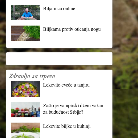
Biljarnica online
Biljkama protiv oticanja nogu
Zdravlje sa trpeze
Lekovito cveće u tanjiru
Zašto je vampirski džem važan
za budućnost Srbije?
Lekovite biljke u kuhinji