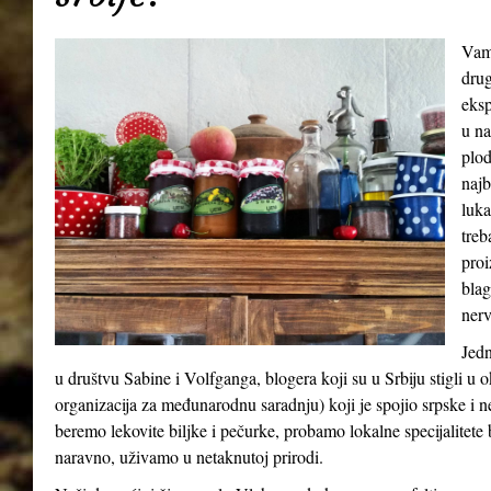
Vamp
drug
eksp
u na
plod
najb
luka
treb
proi
blag
nerv
Jedn
u društvu Sabine i Volfganga, blogera koji su u Srbiju stigli 
organizacija za međunarodnu saradnju) koji je spojio srpske i 
beremo lekovite biljke i pečurke, probamo lokalne specijalitete b
naravno, uživamo u netaknutoj prirodi.