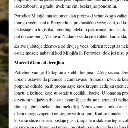
lako zaboravi u gradu, uvek me čini beskrajno ponosnim.
Porodica Milojić ima fenomenalan proizvod vrhunskog kvaliteta
mnogo većoj ceni u Beogradu, a po drastično većoj ceni, od koj
nedostaje im logistika, brending, efektno pakovanje, finansijs
put do čarobnog Vlahova. Nadamo se da će kvalitet, kao voda, 
Za sve ljubitelje džemova od divljeg voća, otkriću recept za 
ostale možete nabaviti kod Milojića ili Petrovića (dok još nisu p
Mućeni džem od drenjina
Potrebno vam je 4 kilograma zrelih drenjina i 2,5kg šećera. Dren
ubrane ostavite da prenoće u zamrzivaču. Sutradan izvucite kes
potpuno odlede, pa ih propasirajte kroz krupnu cediljku (trenicu
loncu, a koštice, koje su ostale u cediljki, bacite. U lonac sa p
drvenom varjačom dva sata i zamišljajte da ste u teretani i radi
ritmu (najbolje neke latino melodije). Nema varanja, nikako ne 
džem mnogo zapeni i ne stegne se dovoljno. Kad se umućena s
kako se steže i smesa postaje gusta), sipajte u staklene tegle, z
pekmezom odložite na tamno i prohladno mesto. Jedna kafena 