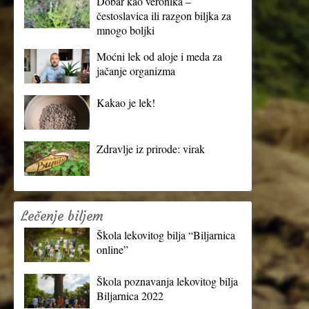
Dobar kao veronika –
čestoslavica ili razgon biljka za
mnogo boljki
Moćni lek od aloje i meda za
jačanje organizma
Kakao je lek!
Zdravlje iz prirode: virak
Lečenje biljem
Škola lekovitog bilja “Biljarnica
online”
Škola poznavanja lekovitog bilja
Biljarnica 2022