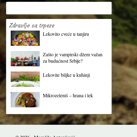
Zdravlje sa trpeze
Lekovito cveće u tanjiru
Zašto je vampirski džem važan
za budućnost Srbije?
Lekovite biljke u kuhinji
Mikrozeleniš – hrana i lek