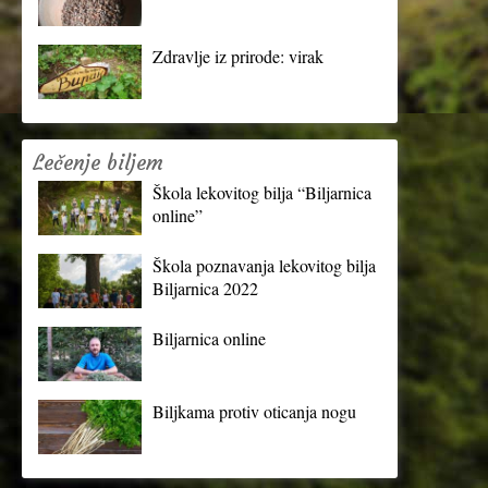
Zdravlje iz prirode: virak
Lečenje biljem
Škola lekovitog bilja “Biljarnica
online”
Škola poznavanja lekovitog bilja
Biljarnica 2022
Biljarnica online
Biljkama protiv oticanja nogu