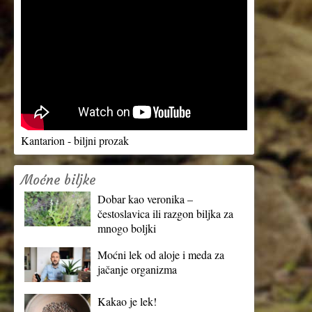
Kantarion - biljni prozak
Moćne biljke
Dobar kao veronika –
čestoslavica ili razgon biljka za
mnogo boljki
Moćni lek od aloje i meda za
jačanje organizma
Kakao je lek!