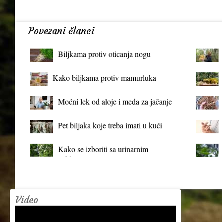
Povezani članci
Biljkama protiv oticanja nogu
Kako biljkama protiv mamurluka
Moćni lek od aloje i meda za jačanje
organizma
Pet biljaka koje treba imati u kući
Kako se izboriti sa urinarnim
infekcijama?
Video