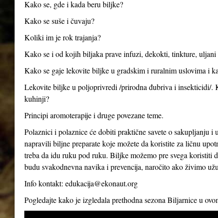
Kako se, gde i kada beru biljke?
Kako se suše i čuvaju?
Koliki im je rok trajanja?
Kako se i od kojih biljaka prave infuzi, dekokti, tinkture, uljan
Kako se gaje lekovite biljke u gradskim i ruralnim uslovima i ka
Lekovite biljke u poljoprivredi /prirodna đubriva i insekticidi/.
kuhinji?
Principi aromoterapije i druge povezane teme.
Polaznici i polaznice će dobiti praktične savete o sakupljanju i 
napravili biljne preparate koje možete da koristite za ličnu up
treba da idu ruku pod ruku. Biljke možemo pre svega koristiti d
budu svakodnevna navika i prevencija, naročito ako živimo už
Info kontakt:
edukacija@ekonaut.org
Pogledajte kako je izgledala prethodna sezona Biljarnice u ov