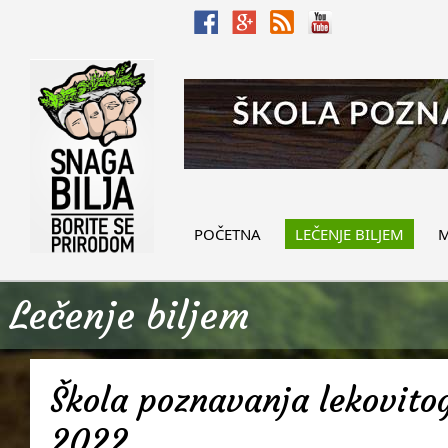
POČETNA
LEČENJE BILJEM
M
Lečenje biljem
Škola poznavanja lekovitog
2022