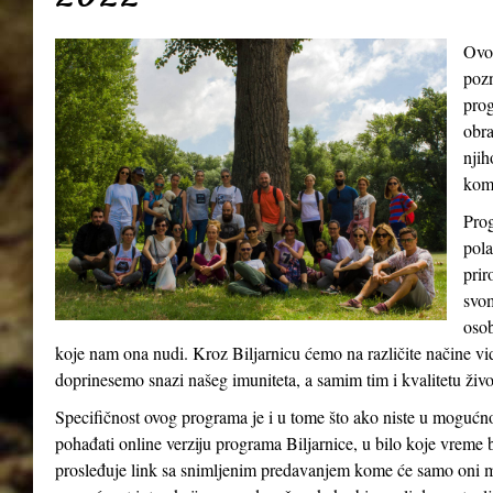
Ovo
pozn
prog
obra
njih
kom
Prog
pola
prir
svom
osob
koje nam ona nudi. Kroz Biljarnicu ćemo na različite načine v
doprinesemo snazi našeg imuniteta, a samim tim i kvalitetu živ
Specifičnost ovog programa je i u tome što ako niste u mogućn
pohađati online verziju programa Biljarnice, u bilo koje vreme 
prosleđuje link sa snimljenim predavanjem kome će samo oni m