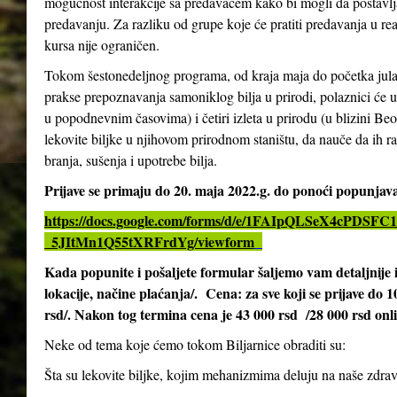
mogućnost interakcije sa predavačem kako bi mogli da postavlja
predavanju. Za razliku od grupe koje će pratiti predavanja u re
kursa nije ograničen.
Tokom šestonedeljnog programa, od kraja maja do početka jula 2
prakse prepoznavanja samoniklog bilja u prirodi, polaznici će 
u popodnevnim časovima) i četiri izleta u prirodu (u blizini Be
lekovite biljke u njihovom prirodnom staništu, da nauče da ih ra
branja, sušenja i upotrebe bilja.
Prijave se primaju do 20. maja 2022.g. do ponoći popunja
https://docs.google.com/forms/d/e/1FAIpQLSeX4cPD
_5JItMn1Q55tXRFrdYg/viewform
Kada popunite i pošaljete formular šaljemo vam detaljnij
lokacije, načine plaćanja/. Cena: za sve koji se prijave do 
rsd/. Nakon tog termina cena je 43 000 rsd /28 000 rsd onl
Neke od tema koje ćemo tokom Biljarnice obraditi su:
Šta su lekovite biljke, kojim mehanizmima deluju na naše zdrav