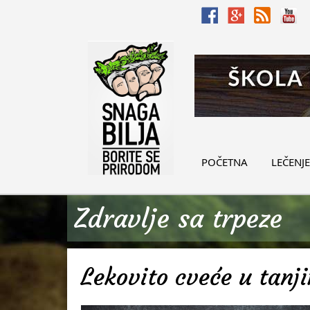
POČETNA
LEČENJE
Zdravlje sa trpeze
Lekovito cveće u tanji