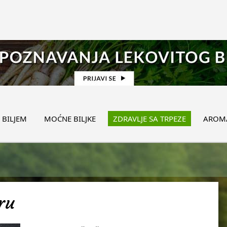
 BILJEM
MOĆNE BILJKE
ZDRAVLJE SA TRPEZE
AROMA
ru