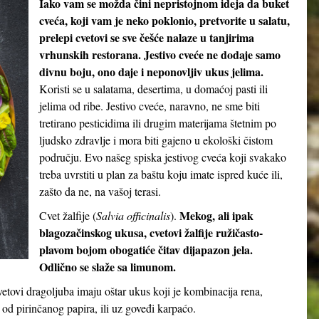
Iako vam se možda čini nepristojnom ideja da buket
cveća, koji vam je neko poklonio, pretvorite u salatu,
prelepi cvetovi se sve češće nalaze u tanjirima
vrhunskih restorana. Jestivo cveće ne dodaje samo
divnu boju, ono daje i neponovljiv ukus jelima.
Koristi se u salatama, desertima, u domaćoj pasti ili
jelima od ribe. Jestivo cveće, naravno, ne sme biti
tretirano pesticidima ili drugim materijama štetnim po
ljudsko zdravlje i mora biti gajeno u ekološki čistom
području. Evo našeg spiska jestivog cveća koji svakako
treba uvrstiti u plan za baštu koju imate ispred kuće ili,
zašto da ne, na vašoj terasi.
Mekog, ali ipak
Cvet žalfije (
Salvia officinalis
).
blagozačinskog ukusa, cvetovi žalfije ružičasto-
plavom bojom obogatiće čitav dijapazon jela.
Odlično se slaže sa limunom.
cvetovi dragoljuba imaju oštar ukus koji je kombinacija rena,
 od pirinčanog papira, ili uz goveđi karpaćo.