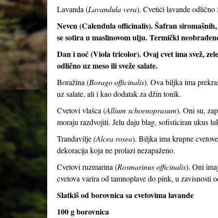
Lavanda (
Lavandula vera
). Cvetići lavande odlično
Neven (Calendula officinalis). Šafran siromašnih,
se sotira u maslinovom ulju. Termički neobrađene 
Dan i noć (Viola tricolor). Ovaj cvet ima svež, z
odlično uz meso ili sveže salate.
Boražina (
Borago officinalis
). Ova biljka ima prekr
uz salate, ali i kao dodatak za džin tonik.
Cvetovi vlašca (
Allium schoenoprasum
). Oni su, zap
moraju razdvojiti. Jelu daju blag, sofisticiran ukus lu
Trandavilje
(Alcea rosea
). Biljka ima krupne cvetove
dekoracija koja ne prolazi nezapaženo.
Cvetovi ruzmarina (
Rosmarinus officinalis
). Oni imaj
cvetova varira od tamnoplave do pink, u zavisnosti o
Slatkiš od borovnica sa cvetovima lavande
100 g borovnica