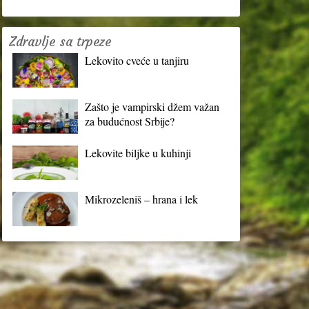
Zdravlje sa trpeze
Lekovito cveće u tanjiru
Zašto je vampirski džem važan
za budućnost Srbije?
Lekovite biljke u kuhinji
Mikrozeleniš – hrana i lek