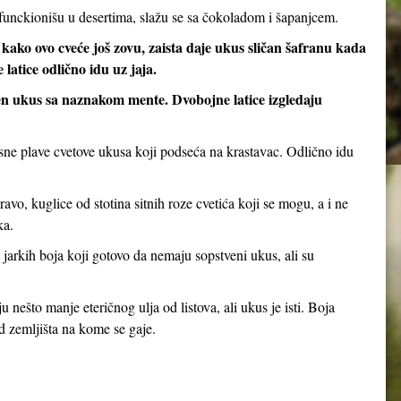
 funckionišu u desertima, slažu se sa čokoladom i šapanjcem.
 kako ovo cveće još zovu, zaista daje ukus sličan šafranu kada
latice odlično idu uz jaja.
elen ukus sa naznakom mente. Dvobojne latice izgledaju
asne plave cvetove ukusa koji podseća na krastavac. Odlično idu
ravo, kuglice od stotina sitnih roze cvetića koji se mogu, a i ne
ka.
 jarkih boja koji gotovo da nemaju sopstveni ukus, ali su
u nešto manje eteričnog ulja od listova, ali ukus je isti. Boja
d zemljišta na kome se gaje.