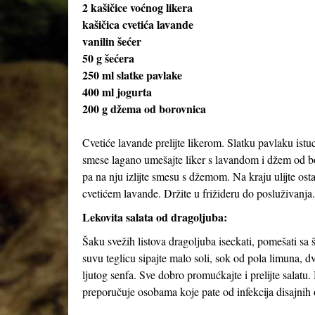
2 kašičice voćnog likera
kašičica cvetića lavande
vanilin šećer
50 g šećera
250 ml slatke pavlake
400 ml jogurta
200 g džema od borovnica
Cvetiće lavande prelijte likerom. Slatku pavlaku istuci
smese lagano umešajte liker s lavandom i džem od bor
pa na nju izlijte smesu s džemom. Na kraju ulijte os
cvetićem lavande. Držite u frižideru do posluživanja
Lekovita salata od dragoljuba:
Šaku svežih listova dragoljuba iseckati, pomešati sa 
suvu teglicu sipajte malo soli, sok od pola limuna, 
ljutog senfa. Sve dobro promućkajte i prelijte salatu
preporučuje osobama koje pate od infekcija disajnih