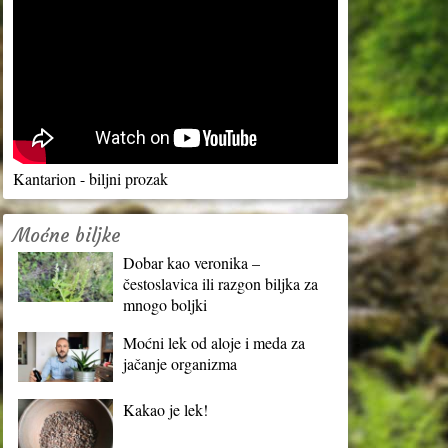
Kantarion - biljni prozak
Moćne biljke
Dobar kao veronika –
čestoslavica ili razgon biljka za
mnogo boljki
Moćni lek od aloje i meda za
jačanje organizma
Kakao je lek!