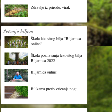
Zdravlje iz prirode: virak
Lečenje biljem
Škola lekovitog bilja “Biljarnica
online”
Škola poznavanja lekovitog bilja
Biljarnica 2022
Biljarnica online
Biljkama protiv oticanja nogu