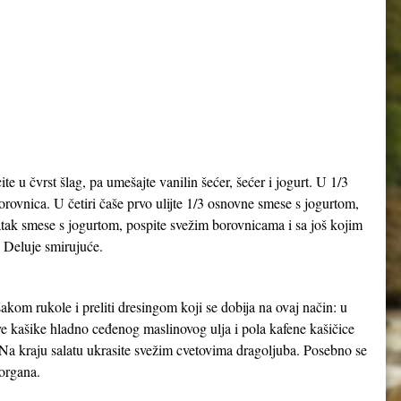
te u čvrst šlag, pa umešajte vanilin šećer, šećer i jogurt. U 1/3
ovnica. U četiri čaše prvo ulijte 1/3 osnovne smese s jogurtom,
tatak smese s jogurtom, pospite svežim borovnicama i sa još kojim
. Deluje smirujuće.
šakom rukole i preliti dresingom koji se dobija na ovaj način: u
dve kašike hladno ceđenog maslinovog ulja i pola kafene kašičice
. Na kraju salatu ukrasite svežim cvetovima dragoljuba. Posebno se
 organa.