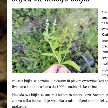
Star
smat
na l
svet
Kada
vero
brzo
Riml
čove
osob
bilj
otpa
zeljasta biljka sa nežnim ljubičastim ili plavim cvetovima koji 
livadama i obodima šuma do 1000m nadmorkske visine.
Nekada ova biljka se smatrala lekom za tuberkulozu. Srećom, n
za ovu tešku bolest, ali je veronika ostala omiljeni narodni lek 
mokrenje.