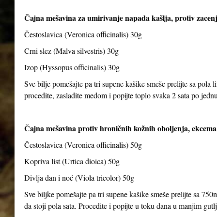
Čajna mešavina za umirivanje napada kašlja, protiv zacenj
Čestoslavica (Veronica officinalis) 30g
Crni slez (Malva silvestris) 30g
Izop (Hyssopus officinalis) 30g
Sve bilje pomešajte pa tri supene kašike smeše prelijte sa pola li
procedite, zasladite medom i popijte toplo svaka 2 sata po jedn
Čajna mešavina protiv hroničnih kožnih oboljenja, ekcema 
Čestoslavica (Veronica officinalis) 50g
Kopriva list (Urtica dioica) 50g
Divlja dan i noć (Viola tricolor) 50g
Sve biljke pomešajte pa tri supene kašike smeše prelijte sa 750m
da stoji pola sata. Procedite i popijte u toku dana u manjim gut