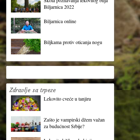
Škola poznavanja lekovitog bilja
Biljarnica 2022
Biljarnica online
Biljkama protiv oticanja nogu
Zdravlje sa trpeze
Lekovito cveće u tanjiru
Zašto je vampirski džem važan
za budućnost Srbije?