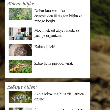
Moćne biljke
Dobar kao veronika –
čestoslavica ili razgon biljka za
mnogo boljki
Moćni lek od aloje i meda za
jačanje organizma
Kakao je lek!
Zdravlje iz prirode: virak
Lečenje biljem
Škola lekovitog bilja “Biljarnica
online”