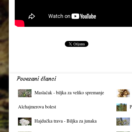
Povezani članci
Maslačak - biljka za veliko spremanje
organizma
Alchajmerova bolest
P
Hajdučka trava - Biljka za junaka