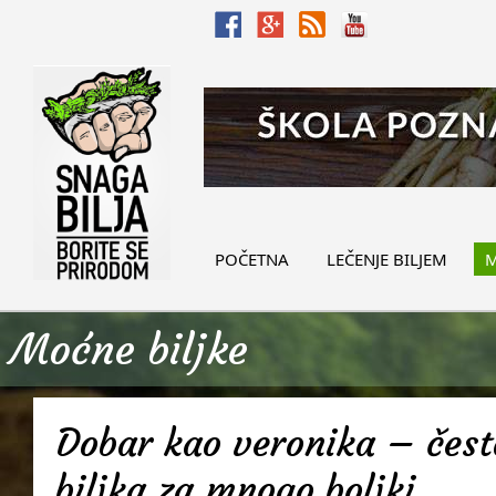
POČETNA
LEČENJE BILJEM
M
Moćne biljke
Dobar kao veronika – često
biljka za mnogo boljki