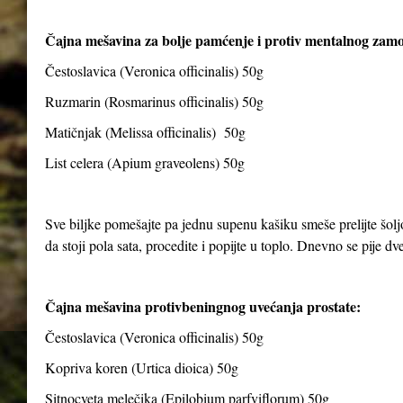
Čajna mešavina za bolje pamćenje i protiv mentalnog zam
Čestoslavica (Veronica officinalis) 50g
Ruzmarin (Rosmarinus officinalis) 50g
Matičnjak (Melissa officinalis) 50g
List celera (Apium graveolens) 50g
Sve biljke pomešajte pa jednu supenu kašiku smeše prelijte šolj
da stoji pola sata, procedite i popijte u toplo. Dnevno se pije dve 
Čajna mešavina protivbeningnog uvećanja prostate:
Čestoslavica (Veronica officinalis) 50g
Kopriva koren (Urtica dioica) 50g
Sitnocveta melečika (Epilobium parfviflorum) 50g