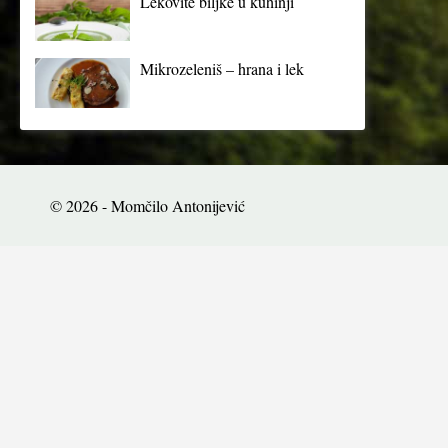
Lekovite biljke u kuhinji
Mikrozeleniš – hrana i lek
© 2026 - Momčilo Antonijević