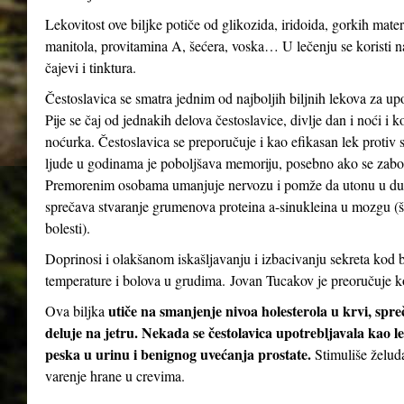
Lekovitost ove biljke potiče od glikozida, iridoida, gorkih mater
manitola, provitamina A, šećera, voska… U lečenju se koristi n
čajevi i tinktura.
Čestoslavica se smatra jednim od najboljih biljnih lekova za up
Pije se čaj od jednakih delova čestoslavice, divlje dan i noći i 
noćurka. Čestoslavica se preporučuje i kao efikasan lek protiv st
ljude u godinama je poboljšava memoriju, posebno ako se zabor
Premorenim osobama umanjuje nervozu i pomže da utonu u dubo
sprečava stvaranje grumenova proteina a-sinukleina u mozgu (
bolesti).
Doprinosi i olakšanom iskašljavanju i izbacivanju sekreta kod b
temperature i bolova u grudima. Jovan Tucakov je preoručuje ko
utiče na smanjenje nivoa holesterola u krvi, spr
Ova biljka
deluje na jetru. Nekada se čestolavica upotrebljavala kao le
peska u urinu i benignog uvećanja prostate.
Stimuliše želud
varenje hrane u crevima.