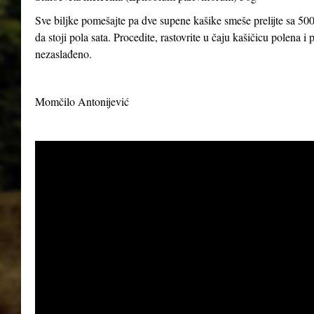
Sve biljke pomešajte pa dve supene kašike smeše prelijte sa 500
da stoji pola sata. Procedite, rastovrite u čaju kašičicu polena 
nezaslađeno.
Momčilo Antonijević