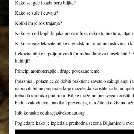
Kako se, gde i kada beru biljke?
Kako se suše i čuvaju?
Koliki im je rok trajanja?
Kako se i od kojih biljaka prave infuzi, dekokti, tinkture, uljan
Kako se gaje lekovite biljke u gradskim i ruralnim uslovima i ka
Lekovite biljke u poljoprivredi /prirodna đubriva i insekticidi/.
kuhinji?
Principi aromoterapije i druge povezane teme.
Polaznici i polaznice će dobiti praktične savete o sakupljanju i 
napravili biljne preparate koje možete da koristite za ličnu up
treba da idu ruku pod ruku. Biljke možemo pre svega koristiti d
budu svakodnevna navika i prevencija, naročito ako živimo už
Info kontakt:
edukacija@ekonaut.org
Pogledajte kako je izgledala prethodna sezona Biljarnice u ov