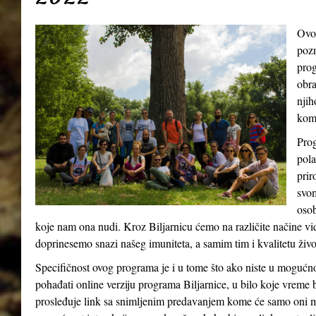
Ovo
pozn
prog
obra
njih
kom
Prog
pola
prir
svom
osob
koje nam ona nudi. Kroz Biljarnicu ćemo na različite načine v
doprinesemo snazi našeg imuniteta, a samim tim i kvalitetu živ
Specifičnost ovog programa je i u tome što ako niste u mogućn
pohađati online verziju programa Biljarnice, u bilo koje vreme 
prosleđuje link sa snimljenim predavanjem kome će samo oni m