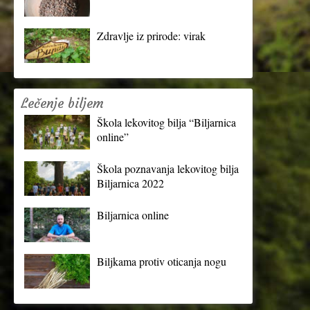
Zdravlje iz prirode: virak
Lečenje biljem
Škola lekovitog bilja “Biljarnica
online”
Škola poznavanja lekovitog bilja
Biljarnica 2022
Biljarnica online
Biljkama protiv oticanja nogu