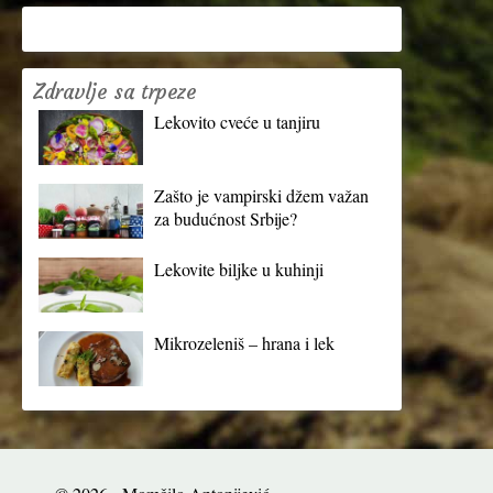
Zdravlje sa trpeze
Lekovito cveće u tanjiru
Zašto je vampirski džem važan
za budućnost Srbije?
Lekovite biljke u kuhinji
Mikrozeleniš – hrana i lek