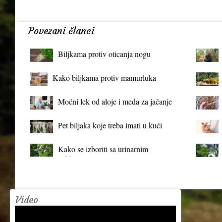
Povezani članci
Biljkama protiv oticanja nogu
Kako biljkama protiv mamurluka
Moćni lek od aloje i meda za jačanje
organizma
Pet biljaka koje treba imati u kući
Kako se izboriti sa urinarnim
infekcijama?
Video