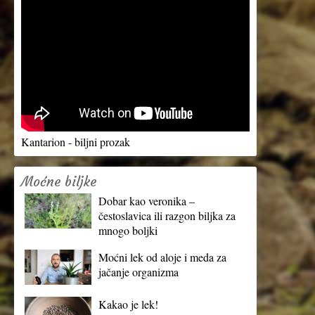
Kantarion - biljni prozak
Moćne biljke
Dobar kao veronika –
čestoslavica ili razgon biljka za
mnogo boljki
Moćni lek od aloje i meda za
jačanje organizma
Kakao je lek!