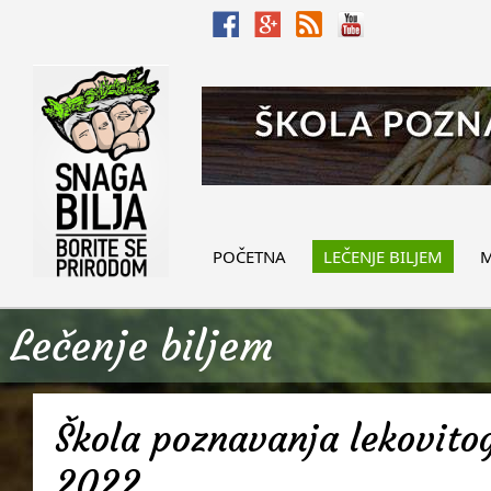
POČETNA
LEČENJE BILJEM
M
Lečenje biljem
Škola poznavanja lekovitog
2022