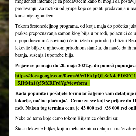
mogućnost interakcije sa predavačem kako bi mogli da postavlja
predavanju. Za razliku od grupe koje će pratiti predavanja u re
kursa nije ograničen.
Tokom šestonedeljnog programa, od kraja maja do početka jula 2
prakse prepoznavanja samoniklog bilja u prirodi, polaznici će 
u popodnevnim časovima) i četiri izleta u prirodu (u blizini Be
lekovite biljke u njihovom prirodnom staništu, da nauče da ih ra
branja, sušenja i upotrebe bilja.
Prijave se primaju do 20. maja 2022.g. do ponoći popunja
https://docs.google.com/forms/d/e/1FAIpQLSeX4cPD
_5JItMn1Q55tXRFrdYg/viewform
Kada popunite i pošaljete formular šaljemo vam detaljnij
lokacije, načine plaćanja/. Cena: za sve koji se prijave do 
rsd/. Nakon tog termina cena je 43 000 rsd /28 000 rsd onl
Neke od tema koje ćemo tokom Biljarnice obraditi su:
Šta su lekovite biljke, kojim mehanizmima deluju na naše zdrav