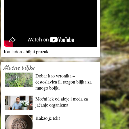
Kantarion - biljni prozak
Moćne biljke
Dobar kao veronika –
čestoslavica ili razgon biljka za
mnogo boljki
Moćni lek od aloje i meda za
jačanje organizma
Kakao je lek!