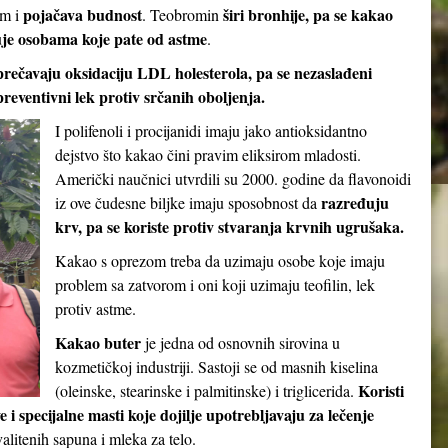
pojačava budnost
širi bronhije, pa se kakao
em i
. Teobromin
je osobama koje pate od astme
.
prečavaju oksidaciju LDL holesterola, pa se nezaslađeni
reventivni lek protiv srčanih oboljenja.
I polifenoli i procijanidi imaju jako antioksidantno
dejstvo što kakao čini pravim eliksirom mladosti.
Američki naučnici utvrdili su 2000. godine da flavonoidi
razređuju
iz ove čudesne biljke imaju sposobnost da
krv, pa se koriste protiv stvaranja krvnih ugrušaka.
Kakao s oprezom treba da uzimaju osobe koje imaju
problem sa zatvorom i oni koji uzimaju teofilin, lek
protiv astme.
Kakao buter
je jedna od osnovnih sirovina u
kozmetičkoj industriji. Sastoji se od masnih kiselina
Koristi
(oleinske, stearinske i palmitinske) i triglicerida.
e i specijalne masti koje dojilje upotrebljavaju za lečenje
valitenih sapuna i mleka za telo.