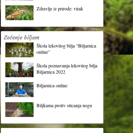
Zdravlje iz prirode: virak
Lečenje biljem
Škola lekovitog bilja “Biljarnica
online”
Škola poznavanja lekovitog bilja
Biljarnica 2022
Biljarnica online
Biljkama protiv oticanja nogu