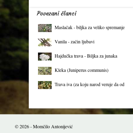
Povezani članci
Maslačak - biljka za veliko spremanje
organizma
Vanila - začin ljubavi
Hajdučka trava - Biljka za junaka
Kleka (Juniperus communis)
Trava iva (za koju narod veruje da od
mrtva pravi živa)
© 2026 - Momčilo Antonijević