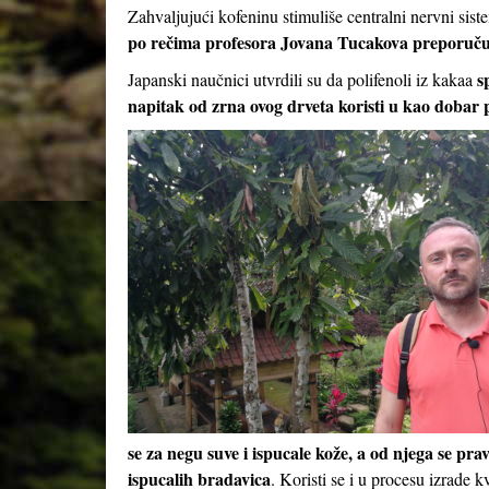
Zahvaljujući kofeninu stimuliše centralni nervni sist
po rečima profesora Jovana Tucakova preporuču
s
Japanski naučnici utvrdili su da polifenoli iz kakaa
napitak od zrna ovog drveta koristi u kao dobar p
se za negu suve i ispucale kože, a od njega se prav
ispucalih bradavica
. Koristi se i u procesu izrade k