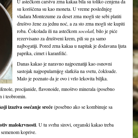
U astečkom carstvu zrna kakaa bila su toliko cenjena da
su koriščena su kao moneta. U vreme poslednjeg
vladara Montezume za deset zrna mogli ste sebi platiti
društvo žene za jednu noć, a za sto zrna mogli ste kupiti
roba. Čokolada ili na astečkom
xocolatl,
bilo je piće
rezervisano za društveni krem, pili su ga samo
najbogatiji. Pored zrna kakaa u napitak je dodavana ljuta
paprika, cimet i karanfilić.
Danas kakao je naravno najpoznatiji kao osnovni
sastojak najpopularnijeg slatkiša na svetu, čokloade.
Malo je poznato da je ovo i vrlo lekovita biljka.
ifenole, procijanide, flavonoide, mnoštvo minerala (posebno
n i teobromin.
oji izaziva osećanje sreće
(posebno ako se kombinuje sa
otiv malokrvnosti
. U tu svrhu sirovi, organski kakao treba
i semenom koprive.