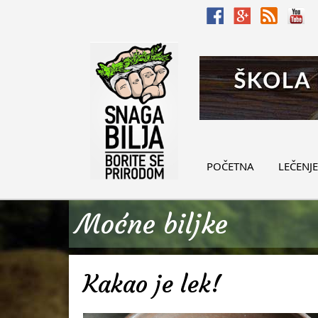
POČETNA
LEČENJE
Moćne biljke
Kakao je lek!