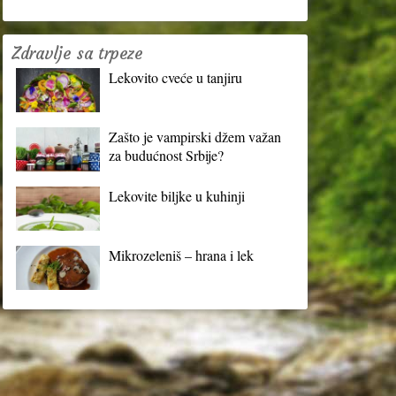
Zdravlje sa trpeze
Lekovito cveće u tanjiru
Zašto je vampirski džem važan
za budućnost Srbije?
Lekovite biljke u kuhinji
Mikrozeleniš – hrana i lek