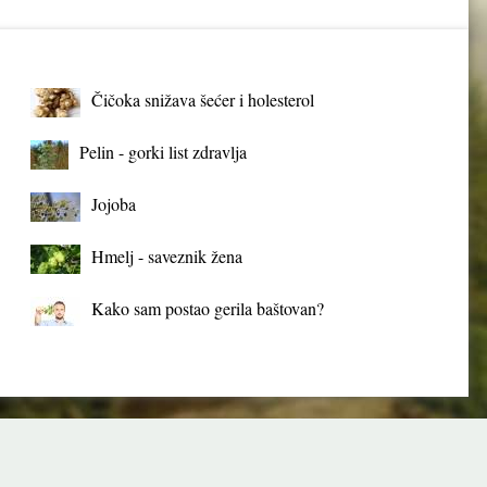
Čičoka snižava šećer i holesterol
Pelin - gorki list zdravlja
Jojoba
Hmelj - saveznik žena
Kako sam postao gerila baštovan?