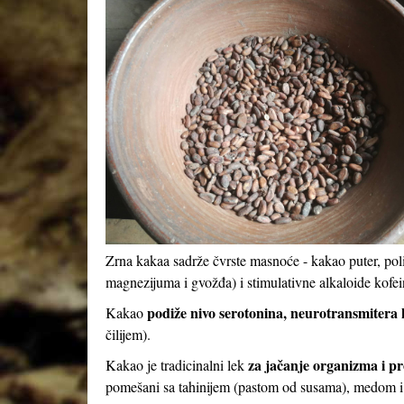
Zrna kakaa sadrže čvrste masnoće - kakao puter, pol
magnezijuma i gvožđa) i stimulativne alkaloide kofei
podiže nivo serotonina, neurotransmitera k
Kakao
čilijem).
za jačanje organizma i pr
Kakao je tradicinalni lek
pomešani sa tahinijem (pastom od susama), medom 