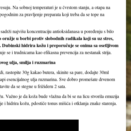
suju. Na sobnoj temperaturi je u čvrstom stanju, a otapa na
pogodnim za pravljenje preparata koji treba da se tope na
sadrži najvišu koncentraciju antioksidanasa u poređenju s bilo
 oružje u borbi protiv slobodnih radikala koji su uz stres,
. Dubinski hidrira kožu i preporučuje se onima sa osetljivom
je se i trudnicama kao efikasna prevencija za nestanak strija.
og ulja, smilja i ruzmarina
i, rastopite 30g kakao butera, skinite sa pare, dodajte 30ml
 kapi esencijalnog ulja ruzmarina. Sve dobro promešate drvenom
avite da se stegne u frižideru 2 sata.
. Važno je da koža bude vlažna da bi se na licu stvorila emuzija
e i hidrira kožu, pdostiče tonus mišića i otklanja znake starenja.