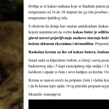
Dobija se iz kakao mahuna koje se hladnim putem pre
temperaturi od 34 do 38 stupeni što ga čini posebno 
temperature ljudskog tela.
S obzirom da deluje kao snažan antioksidans (kakao 
kakao buter je odlično
kojom namirnicom na svetu)
glavni uzroci pojavljivanja znakova starenja kože
kožom sklonom ekcemima i dermatitisu.
Preporuču
Raskošna kremu za lice od kakao butera, bademov
Iznad suda sa ključalom vodom, u čistoj i suvoj posud
bademovog ulja i 5 kapi esencijalnog ulja smilja i 3
kašikom i sipajte u čistu i suvu kutijicu za kremu. Ost
Krema se nanosi uveče na potpuno čistu i vlažnu kožu
i da bi krema lepo upila. Ovaj prirodni preparat neguj
Momčilo Antonijević