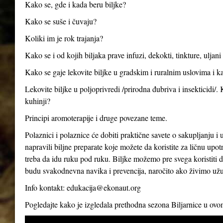
Kako se, gde i kada beru biljke?
Kako se suše i čuvaju?
Koliki im je rok trajanja?
Kako se i od kojih biljaka prave infuzi, dekokti, tinkture, uljan
Kako se gaje lekovite biljke u gradskim i ruralnim uslovima i ka
Lekovite biljke u poljoprivredi /prirodna đubriva i insekticidi/.
kuhinji?
Principi aromoterapije i druge povezane teme.
Polaznici i polaznice će dobiti praktične savete o sakupljanju i 
napravili biljne preparate koje možete da koristite za ličnu up
treba da idu ruku pod ruku. Biljke možemo pre svega koristiti d
budu svakodnevna navika i prevencija, naročito ako živimo už
Info kontakt:
edukacija@ekonaut.org
Pogledajte kako je izgledala prethodna sezona Biljarnice u ov