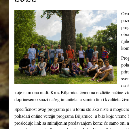
Ovo
pozn
prog
obra
njih
kom
Prog
pola
prir
svom
osob
koje nam ona nudi. Kroz Biljarnicu ćemo na različite načine v
doprinesemo snazi našeg imuniteta, a samim tim i kvalitetu živ
Specifičnost ovog programa je i u tome što ako niste u mogućn
pohađati online verziju programa Biljarnice, u bilo koje vreme 
prosleđuje link sa snimljenim predavanjem kome će samo oni m