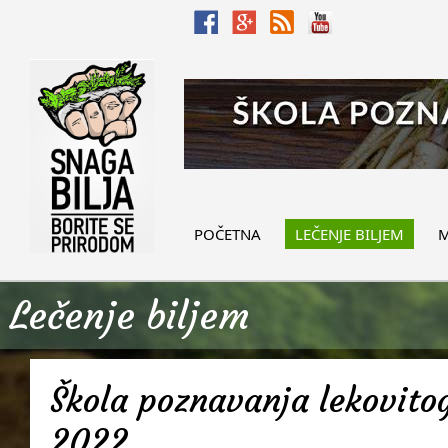
POČETNA
LEČENJE BILJEM
M
Lečenje biljem
Škola poznavanja lekovitog
2022