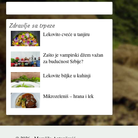
Zdravlje sa trpeze
Lekovito cveće u tanjiru
Zašto je vampirski džem važan
za budućnost Srbije?
Lekovite biljke u kuhinji
Mikrozeleniš – hrana i lek