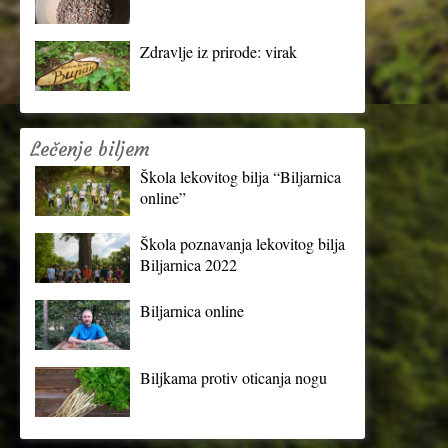
Zdravlje iz prirode: virak
Lečenje biljem
Škola lekovitog bilja “Biljarnica
online”
Škola poznavanja lekovitog bilja
Biljarnica 2022
Biljarnica online
Biljkama protiv oticanja nogu