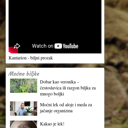
Kantarion - biljni prozak
Moćne biljke
Dobar kao veronika –
čestoslavica ili razgon biljka za
mnogo boljki
Moćni lek od aloje i meda za
jačanje organizma
Kakao je lek!