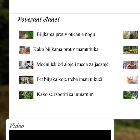
Povezani članci
Biljkama protiv oticanja nogu
Kako biljkama protiv mamurluka
Moćni lek od aloje i meda za jačanje
organizma
Pet biljaka koje treba imati u kući
Kako se izboriti sa urinarnim
infekcijama?
Video