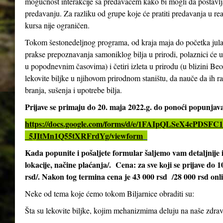
mogućnost interakcije sa predavačem kako bi mogli da postavlja
predavanju. Za razliku od grupe koje će pratiti predavanja u re
kursa nije ograničen.
Tokom šestonedeljnog programa, od kraja maja do početka jula 2
prakse prepoznavanja samoniklog bilja u prirodi, polaznici će 
u popodnevnim časovima) i četiri izleta u prirodu (u blizini Be
lekovite biljke u njihovom prirodnom staništu, da nauče da ih ra
branja, sušenja i upotrebe bilja.
Prijave se primaju do 20. maja 2022.g. do ponoći popunja
https://docs.google.com/forms/d/e/1FAIpQLSeX4cPD
_5JItMn1Q55tXRFrdYg/viewform
Kada popunite i pošaljete formular šaljemo vam detaljnij
lokacije, načine plaćanja/. Cena: za sve koji se prijave do 
rsd/. Nakon tog termina cena je 43 000 rsd /28 000 rsd onl
Neke od tema koje ćemo tokom Biljarnice obraditi su:
Šta su lekovite biljke, kojim mehanizmima deluju na naše zdrav