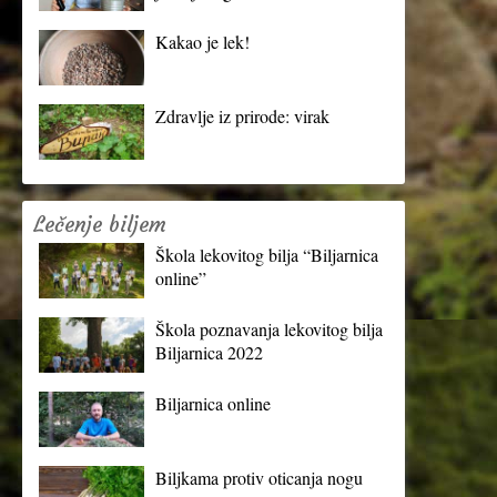
Kakao je lek!
Zdravlje iz prirode: virak
Lečenje biljem
Škola lekovitog bilja “Biljarnica
online”
Škola poznavanja lekovitog bilja
Biljarnica 2022
Biljarnica online
Biljkama protiv oticanja nogu