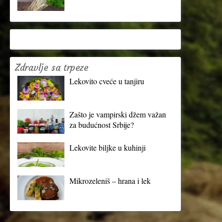
Zdravlje sa trpeze
Lekovito cveće u tanjiru
Zašto je vampirski džem važan
za budućnost Srbije?
Lekovite biljke u kuhinji
Mikrozeleniš – hrana i lek