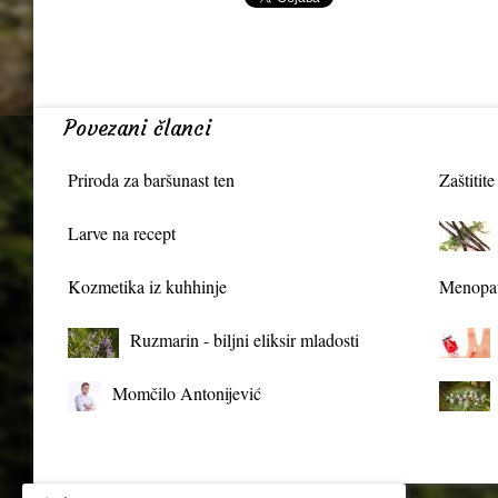
Povezani članci
Priroda za baršunast ten
Zaštitite
Larve na recept
Kozmetika iz kuhhinje
Menopau
Ruzmarin - biljni eliksir mladosti
Momčilo Antonijević