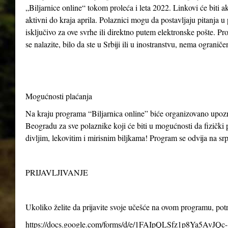
„Biljarnice online“ tokom proleća i leta 2022. Linkovi će biti ak
aktivni do kraja aprila. Polaznici mogu da postavljaju pitanja u
isključivo za ove svrhe ili direktno putem elektronske pošte. P
se nalazite, bilo da ste u Srbiji ili u inostranstvu, nema ogranič
Mogućnosti plaćanja
Na kraju programa “Biljarnica online” biće organizovano upo
Beogradu za sve polaznike koji će biti u mogućnosti da fizički p
divljim, lekovitim i mirisnim biljkama! Program se odvija na s
PRIJAVLJIVANJE
Ukoliko želite da prijavite svoje učešće na ovom programu, po
https://docs.google.com/forms/d/e/1FAIpQLSfz1p8Ya5AvJQc-