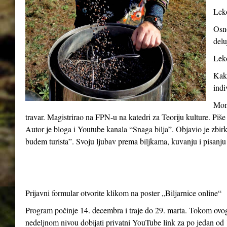
Leko
Osno
delu
Leko
Kako
indi
Momč
travar. Magistrirao na FPN-u na katedri za Teoriju kulture. Piše
Autor je bloga i Youtube kanala “Snaga bilja”. Objavio je zbir
budem turista”. Svoju ljubav prema biljkama, kuvanju i pisanju 
Prijavni formular otvorite klikom na poster „Biljarnice online“
Program počinje 14. decembra i traje do 29. marta. Tokom ovog 
nedeljnom nivou dobijati privatni YouTube link za po jedan od 