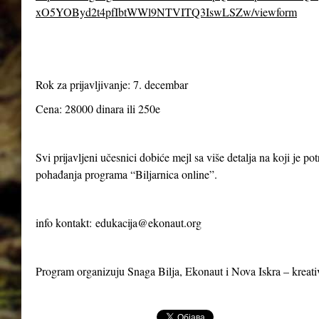
xO5YOByd2t4pfIbtWWl9NTVITQ3IswLSZw/viewform
Rok za prijavljivanje: 7. decembar
Cena: 28000 dinara ili 250e
Svi prijavljeni učesnici dobiće mejl sa više detalja na koji je p
pohađanja programa “Biljarnica online”.
info kontakt:
edukacija@ekonaut.org
Program organizuju Snaga Bilja, Ekonaut i Nova Iskra – kreat