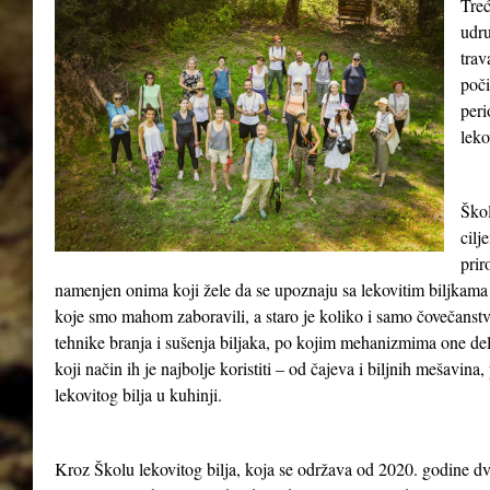
Treć
udru
tra
poči
peri
leko
Škol
cilj
prir
namenjen onima koji žele da se upoznaju sa lekovitim biljkama 
koje smo mahom zaboravili, a staro je koliko i samo čovečanst
tehnike branja i sušenja biljaka, po kojim mehanizmima one del
koji način ih je najbolje koristiti – od čajeva i biljnih mešavina
lekovitog bilja u kuhinji.
Kroz Školu lekovitog bilja, koja se održava od 2020. godine dv