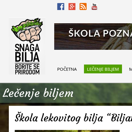
POČETNA
LEČENJE BILJEM
M
Lečenje biljem
Škola lekovitog bilja “Bilj