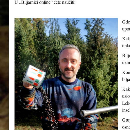
U „Biljarnici online“ ćete naučiti:
Gde 
upot
Kako
tink
Bilj
uzim
Kont
bilj
Kako
uslo
Leko
inse
Grup
osno