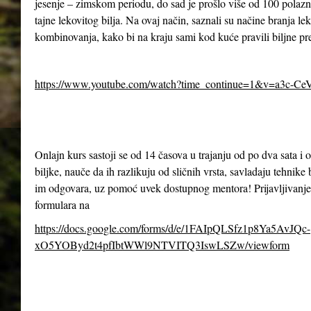
jesenje – zimskom periodu, do sad je prošlo više od 100 polazn
tajne lekovitog bilja. Na ovaj način, saznali su načine branja le
kombinovanja, kako bi na kraju sami kod kuće pravili biljne pr
https://www.youtube.com/watch?time_continue=1&v=a3c-Ce
Onlajn kurs sastoji se od 14 časova u trajanju od po dva sata 
biljke, nauče da ih razlikuju od sličnih vrsta, savladaju tehnike 
im odgovara, uz pomoć uvek dostupnog mentora! Prijavljivanje
formulara na
https://docs.google.com/forms/d/e/1FAIpQLSfz1p8Ya5AvJQc-
xO5YOByd2t4pfIbtWWl9NTVITQ3IswLSZw/viewform