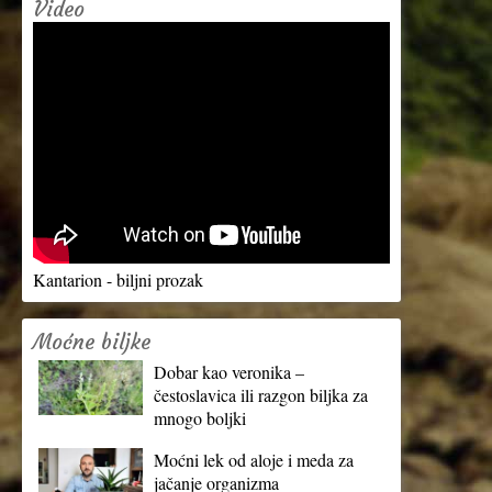
Video
Kantarion - biljni prozak
Moćne biljke
Dobar kao veronika –
čestoslavica ili razgon biljka za
mnogo boljki
Moćni lek od aloje i meda za
jačanje organizma