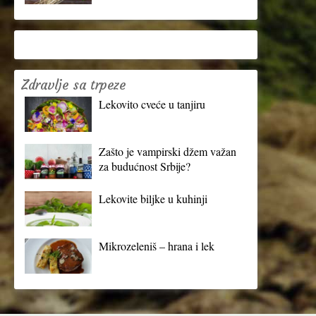
Zdravlje sa trpeze
Lekovito cveće u tanjiru
Zašto je vampirski džem važan
za budućnost Srbije?
Lekovite biljke u kuhinji
Mikrozeleniš – hrana i lek