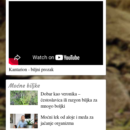
Kantarion - biljni prozak
Moćne biljke
Dobar kao veronika –
čestoslavica ili razgon biljka za
mnogo boljki
Moćni lek od aloje i meda za
jačanje organizma