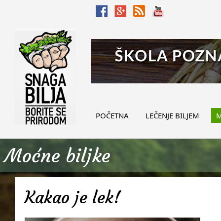
POČETNA
LEČENJE BILJEM
M
Moćne biljke
Kakao je lek!