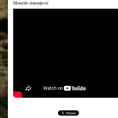
Momčilo Antonijević