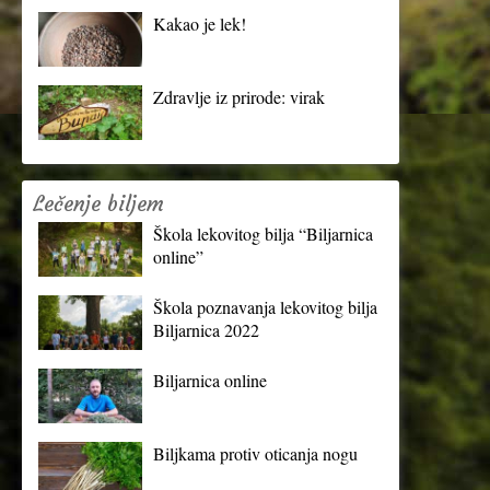
Kakao je lek!
Zdravlje iz prirode: virak
Lečenje biljem
Škola lekovitog bilja “Biljarnica
online”
Škola poznavanja lekovitog bilja
Biljarnica 2022
Biljarnica online
Biljkama protiv oticanja nogu