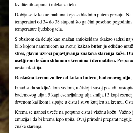
kvalitenih sapuna i mleka za telo.
Dobija se iz kakao mahuna koje se hladnim putem presuju. Na s
temperaturi od 34 do 38 stupeni što ga čini posebno pogodnim za
temperature ljudskog tela.
S obzirom da deluje kao snažan antioksidans (kakao sadrži najv
kakao buter je odlično oruž
bilo kojom namirnicom na svetu)
stres, glavni uzroci pojavljivanja znakova starenja kože. D
osetljivom kožom sklonom ekcemima i dermatitisu.
Preporuč
nestanak strija.
Raskošna kremu za lice od kakao butera, bademovog ulja, 
Iznad suda sa ključalom vodom, u čistoj i suvoj posudi, rastopi
bademovog ulja i 5 kapi esencijalnog ulja smilja i 3 kapi esenc
drvenom kašikom i sipajte u čistu i suvu kutijicu za kremu. Ostav
Krema se nanosi uveče na potpuno čistu i vlažnu kožu. Važno je
emuzija i da bi krema lepo upila. Ovaj prirodni preparat neguje 
znake starenja.