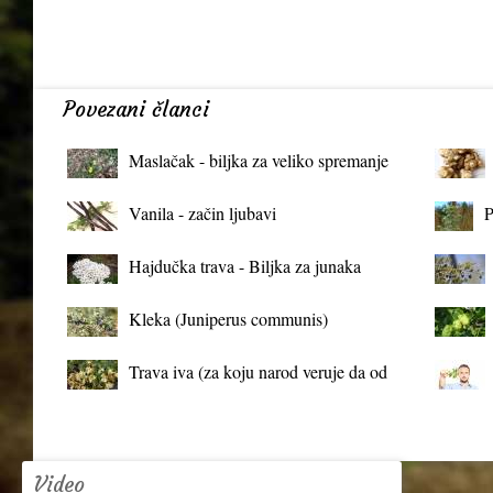
Povezani članci
Maslačak - biljka za veliko spremanje
organizma
Vanila - začin ljubavi
P
Hajdučka trava - Biljka za junaka
Kleka (Juniperus communis)
Trava iva (za koju narod veruje da od
mrtva pravi živa)
Video