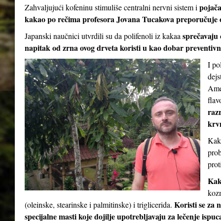
pojač
Zahvaljujući kofeninu stimuliše centralni nervni sistem i
kakao po rečima profesora Jovana Tucakova preporučuje 
sprečavaju 
Japanski naučnici utvrdili su da polifenoli iz kakaa
napitak od zrna ovog drveta koristi u kao dobar preventivni
I po
dejs
Amer
flav
razr
krv
Kaka
prob
prot
Kak
kozm
Koristi se za 
(oleinske, stearinske i palmitinske) i triglicerida.
specijalne masti koje dojilje upotrebljavaju za lečenje ispu