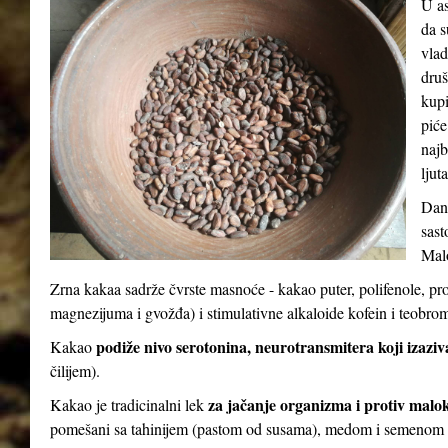
U as
da s
vlad
druš
kupi
piće
najb
ljut
Dana
sast
Malo
Zrna kakaa sadrže čvrste masnoće - kakao puter, polifenole, pr
magnezijuma i gvožđa) i stimulativne alkaloide kofein i teobro
podiže nivo serotonina, neurotransmitera koji izaziv
Kakao
čilijem).
za jačanje organizma i protiv malo
Kakao je tradicinalni lek
pomešani sa tahinijem (pastom od susama), medom i semenom 