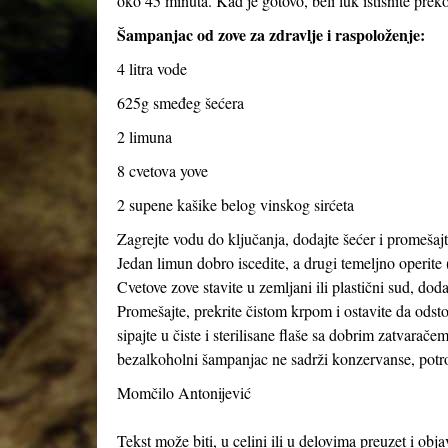
oko 45 minuta. Kad je gotovo, beli luk istisnite preko
Šampanjac od zove za zdravlje i raspoloženje:
4 litra vode
625g smeđeg šećera
2 limuna
8 cvetova yove
2 supene kašike belog vinskog sirćeta
Zagrejte vodu do ključanja, dodajte šećer i promešajte
Jedan limun dobro iscedite, a drugi temeljno operite (
Cvetove zove stavite u zemljani ili plastični sud, dod
Promešajte, prekrite čistom krpom i ostavite da odst
sipajte u čiste i sterilisane flaše sa dobrim zatvarače
bezalkoholni šampanjac ne sadrži konzervanse, potroš
Momčilo Antonijević
Tekst može biti, u celini ili u delovima preuzet i obj