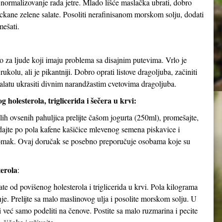
 normalizovanje rada jetre. Mlado lišće maslačka ubrati, dobro
ckane zelene salate. Posoliti nerafinisanom morskom solju, dodati
mešati.
bno za ljude koji imaju problema sa disajnim putevima. Vrlo je
olu, ali je pikantniji. Dobro oprati listove dragoljuba, začiniti
 Salatu ukrasiti divnim narandžastim cvetovima dragoljuba.
 holesterola, triglicerida i šečera u krvi:
h ovsenih pahuljica prelijte čašom jogurta (250ml), promešajte,
dodajte po pola kafene kašičice mlevenog semena piskavice i
stomak. Ovaj doručak se posebno preporučuje osobama koje su
erola
:
 od povišenog holesterola i triglicerida u krvi. Pola kilograma
nje. Prelijte sa malo maslinovog ulja i posolite morskom solju. U
ti već samo podeliti na čenove. Postite sa malo ruzmarina i pecite