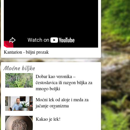
Kantarion - biljni prozak
Moćne biljke
Dobar kao veronika –
čestoslavica ili razgon biljka za
mnogo boljki
Moćni lek od aloje i meda za
jačanje organizma
Kakao je lek!