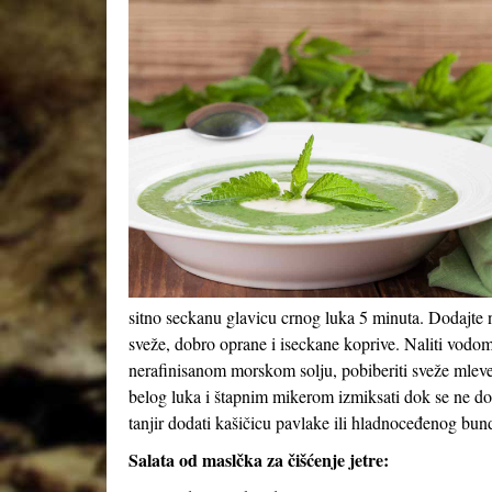
sitno seckanu glavicu crnog luka 5 minuta. Dodajte n
sveže, dobro oprane i iseckane koprive. Naliti vodom 
nerafinisanom morskom solju, pobiberiti sveže mleve
belog luka i štapnim mikerom izmiksati dok se ne do
tanjir dodati kašičicu pavlake ili hladnoceđenog bun
Salata od maslčka za čišćenje jetre: