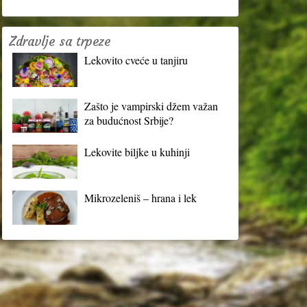
Zdravlje sa trpeze
Lekovito cveće u tanjiru
Zašto je vampirski džem važan
za budućnost Srbije?
Lekovite biljke u kuhinji
Mikrozeleniš – hrana i lek