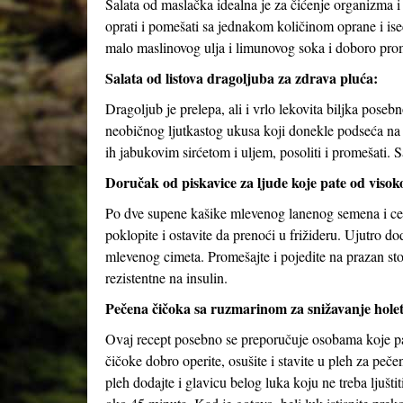
Salata od maslačka idealna je za čićenje organizma i
oprati i pomešati sa jednakom količinom oprane i ise
malo maslinovog ulja i limunovog soka i doboro pro
Salata od listova dragoljuba za zdrava pluća:
Dragoljub je prelepa, ali i vrlo lekovita biljka pose
neobičnog ljutkastog ukusa koji donekle podseća na ruk
ih jabukovim sirćetom i uljem, posoliti i promešati.
Doručak od piskavice za ljude koje pate od visokog
Po dve supene kašike mlevenog lanenog semena i celi
poklopite i ostavite da prenoći u frižideru. Ujutro 
mlevenog cimeta. Promešajte i pojedite na prazan 
rezistentne na insulin.
Pečena čičoka sa ruzmarinom za snižavanje holet
Ovaj recept posebno se preporučuje osobama koje pate
čičoke dobro operite, osušite i stavite u pleh za peče
pleh dodajte i glavicu belog luka koju ne treba ljušti