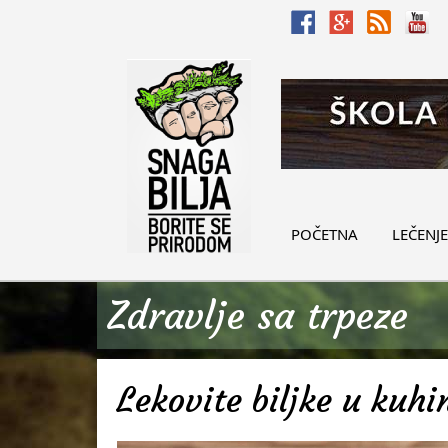
POČETNA
LEČENJE
Zdravlje sa trpeze
Lekovite biljke u kuhin