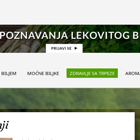
 BILJEM
MOĆNE BILJKE
ZDRAVLJE SA TRPEZE
AROMA
ji