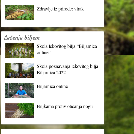
Zdravlje iz prirode: virak
Lečenje biljem
Škola lekovitog bilja “Biljarnica
online”
Škola poznavanja lekovitog bilja
Biljarnica 2022
Biljarnica online
Biljkama protiv oticanja nogu