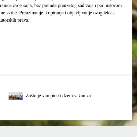
tranice ovog sajta, bez prerade preuzetog sadržaja i pod uslovom
lne svrhe. Preuzimanje, kopiranje i objavljivanje ovog teksta
utorskih prava.
Zašto je vampirski džem važan za
budućnost Srbije?