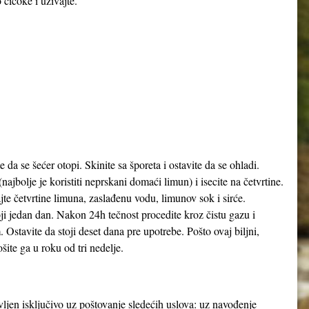
 čičoke i uživajte.
 da se šećer otopi. Skinite sa šporeta i ostavite da se ohladi.
najbolje je koristiti neprskani domaći limun) i isecite na četvrtine.
ajte četvrtine limuna, zaslađenu vodu, limunov sok i sirće.
oji jedan dan. Nakon 24h tečnost procedite kroz čistu gazu i
m. Ostavite da stoji deset dana pre upotrebe. Pošto ovaj biljni,
ite ga u roku od tri nedelje.
avljen isključivo uz poštovanje sledećih uslova: uz navođenje