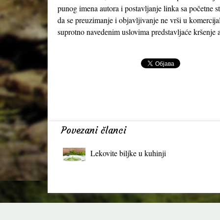
punog imena autora i postavljanje linka sa početne s
da se preuzimanje i objavljivanje ne vrši u komercija
suprotno navedenim uslovima predstavljaće kršenje a
Povezani članci
Lekovite biljke u kuhinji