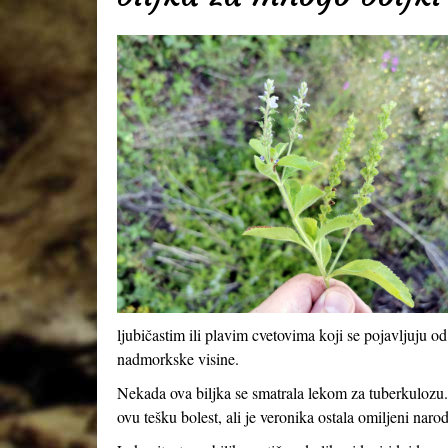
ljubičastim ili plavim cvetovima koji se pojavljuju
nadmorkske visine.
Nekada ova biljka se smatrala lekom za tuberkulozu.
ovu tešku bolest, ali je veronika ostala omiljeni naro