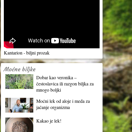
Kantarion - biljni prozak
Moćne biljke
Dobar kao veronika –
čestoslavica ili razgon biljka za
mnogo boljki
Moćni lek od aloje i meda za
jačanje organizma
Kakao je lek!