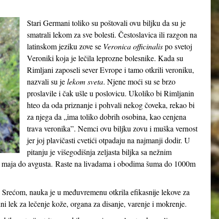
Stari Germani toliko su poštovali ovu biljku da su je
smatrali lekom za sve bolesti. Čestoslavica ili razgon na
latinskom jeziku zove se
Veronica officinalis
po svetoj
Veroniki koja je lečila leprozne bolesnike. Kada su
Rimljani zaposeli sever Evrope i tamo otkrili veroniku,
nazvali su je
lekom sveta
. Njene moći su se brzo
proslavile i čak ušle u poslovicu. Ukoliko bi Rimljanin
hteo da oda priznanje i pohvali nekog čoveka, rekao bi
za njega da „ima toliko dobrih osobina, kao cenjena
trava veronika”. Nemci ovu biljku zovu i muška vernost
jer joj plavičasti cvetići otpadaju na najmanji dodir. U
pitanju je višegodišnja zeljasta biljka sa nežnim
 od maja do avgusta. Raste na livadama i obodima šuma do 1000m
 Srećom, nauka je u međuvremenu otkrila efikasnije lekove za
dni lek za lečenje kože, organa za disanje, varenje i mokrenje.