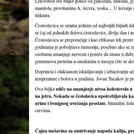
Lekovitost ove biljke potiče od glikozida, iridoida, g
manitola, provitamina A, šećera, voska… U lečenju se
tinktura.
Čestoslavica se smatra jednim od najboljih biljnih le
se čaj od jednakih delova čestoslavice, divlje dan i 
Čestoslavica se preporučuje i kao efikasan lek protiv 
godinama je poboljšava memoriju, posebno ako se z
osobama umanjuje nervozu i pomže da utonu u dubok,
grumenova proteina a-sinukleina u mozgu (što se deš
Doprinosi i olakšanom iskašljavanju i izbacivanju se
temperature i bolova u grudima. Jovan Tucakov je pr
utiče na smanjenje nivoa holesterola u
Ova biljka
na jetru. Nekada se čestolavica upotrebljavala kao
urinu i benignog uvećanja prostate.
Stimuliše žel
crevima.
Čajna mešavina za umirivanje napada kašlja, pro