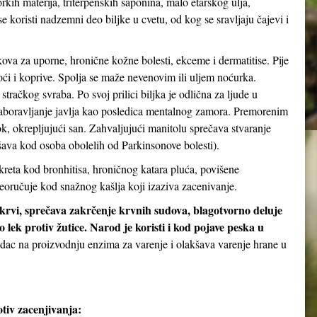
orkih materija, triterpenskih saponina, malo etarskog ulja,
 koristi nadzemni deo biljke u cvetu, od kog se sravljaju čajevi i
kova za uporne, hronične kožne bolesti, ekceme i dermatitise. Pije
noći i koprive. Spolja se maže nevenovim ili uljem noćurka.
stračkog svraba. Po svoj prilici biljka je odlična za ljude u
aboravljanje javlja kao posledica mentalnog zamora. Premorenim
 okrepljujući san. Zahvaljujući manitolu sprečava stvaranje
ava kod osoba obolelih od Parkinsonove bolesti).
kreta kod bronhitisa, hroničnog katara pluća, povišene
eoručuje kod snažnog kašlja koji izaziva zacenivanje.
 krvi, sprečava zakrčenje krvnih sudova, blagotvorno deluje
 lek protiv žutice. Narod je koristi i kod pojave peska u
udac na proizvodnju enzima za varenje i olakšava varenje hrane u
tiv zacenjivanja: