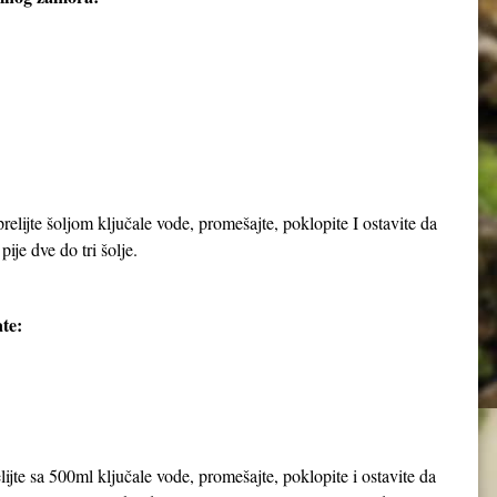
elijte šoljom ključale vode, promešajte, poklopite I ostavite da
pije dve do tri šolje.
te:
jte sa 500ml ključale vode, promešajte, poklopite i ostavite da