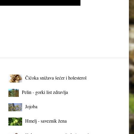
Čičoka snižava šećer i holesterol
Pelin - gorki list zdravlja
Jojoba
Hmelj - saveznik žena