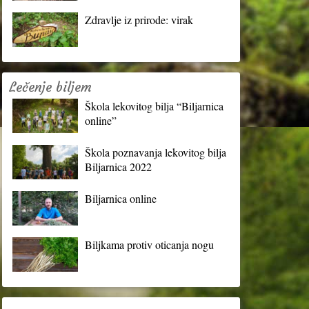
Zdravlje iz prirode: virak
Lečenje biljem
Škola lekovitog bilja “Biljarnica
online”
Škola poznavanja lekovitog bilja
Biljarnica 2022
Biljarnica online
Biljkama protiv oticanja nogu