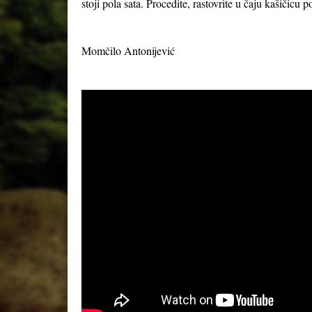
stoji pola sata. Procedite, rastovrite u čaju kašičicu
Momčilo Antonijević