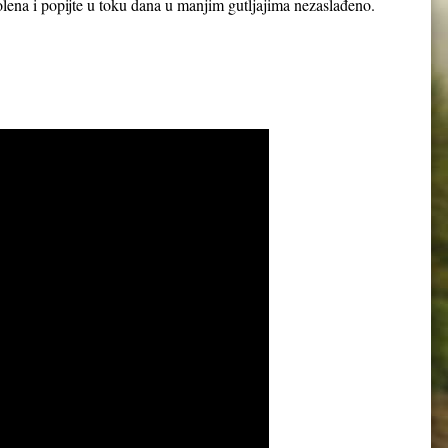
 polena i popijte u toku dana u manjim gutljajima nezaslađeno.