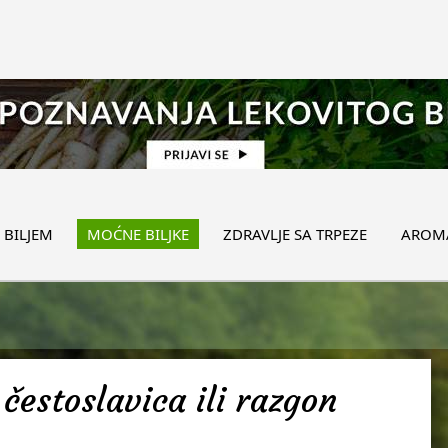
 BILJEM
MOĆNE BILJKE
ZDRAVLJE SA TRPEZE
AROMA
čestoslavica ili razgon