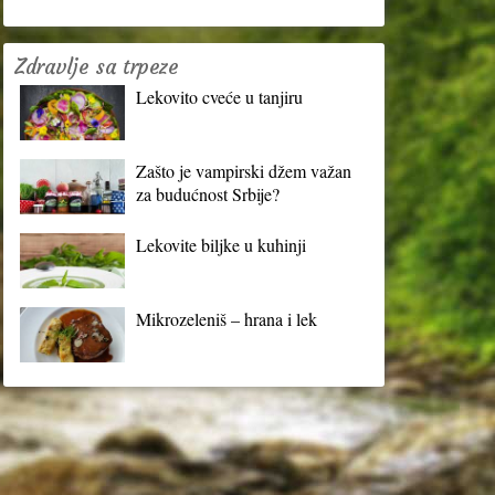
Zdravlje sa trpeze
Lekovito cveće u tanjiru
Zašto je vampirski džem važan
za budućnost Srbije?
Lekovite biljke u kuhinji
Mikrozeleniš – hrana i lek