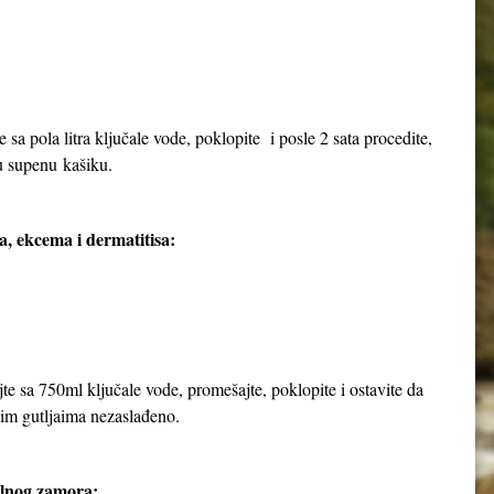
e sa pola litra ključale vode, poklopite i posle 2 sata procedite,
nu supenu kašiku.
a, ekcema i dermatitisa:
jte sa 750ml ključale vode, promešajte, poklopite i ostavite da
njim gutljaima nezaslađeno.
alnog zamora: