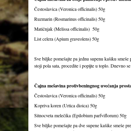
Čestoslavica (Veronica officinalis) 50g
Ruzmarin (Rosmarinus officinalis) 50g
Matičnjak (Melissa officinalis) 50g
List celera (Apium graveolens) 50g
Sve biljke pomešajte pa jednu supenu kašiku smeše pr
stoji pola sata, procedite i popijte u toplo. Dnevno se 
Čajna mešavina protivbeningnog uvećanja prosta
Čestoslavica (Veronica officinalis) 50g
Kopriva koren (Urtica dioica) 50g
Sitnocveta melečika (Epilobium parfviflorum) 50g
Sve biljke pomešajte pa dve supene kašike smeše preli