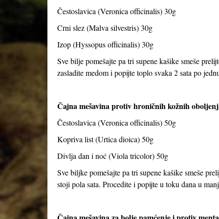
Čestoslavica (Veronica officinalis) 30g
Crni slez (Malva silvestris) 30g
Izop (Hyssopus officinalis) 30g
Sve bilje pomešajte pa tri supene kašike smeše prelijt
zasladite medom i popijte toplo svaka 2 sata po jed
Čajna mešavina protiv hroničnih kožnih oboljenj
Čestoslavica (Veronica officinalis) 50g
Kopriva list (Urtica dioica) 50g
Divlja dan i noć (Viola tricolor) 50g
Sve biljke pomešajte pa tri supene kašike smeše preli
stoji pola sata. Procedite i popijte u toku dana u ma
Čajna mešavina za bolje pamćenje i protiv ment