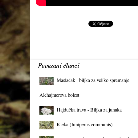
Povezani članci
Maslačak - biljka za veliko spremanje
organizma
Alchajmerova bolest
Hajdučka trava - Biljka za junaka
Kleka (Juniperus communis)