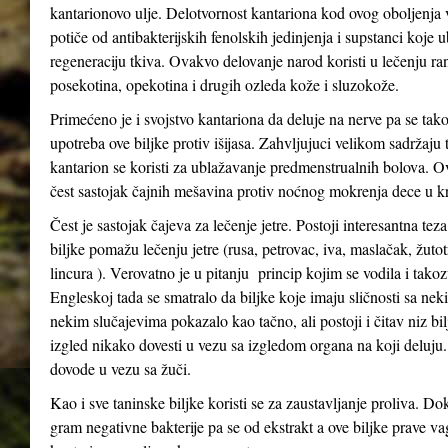
kantarionovo ulje. Delotvornost kantariona kod ovog oboljenja
potiče od antibakterijskih fenolskih jedinjenja i supstanci koje 
regeneraciju tkiva. Ovakvo delovanje narod koristi u lečenju ra
posekotina, opekotina i drugih ozleda kože i sluzokože.
Primećeno je i svojstvo kantariona da deluje na nerve pa se tak
upotreba ove biljke protiv išijasa. Zahvljujuci velikom sadržaju 
kantarion se koristi za ublažavanje predmenstrualnih bolova. Ov
čest sastojak čajnih mešavina protiv noćnog mokrenja dece u kr
Čest je sastojak čajeva za lečenje jetre. Postoji interesantna tez
biljke pomažu lečenju jetre (rusa, petrovac, iva, maslačak, žutot
lincura ). Verovatno je u pitanju princip kojim se vodila i tak
Engleskoj tada se smatralo da biljke koje imaju sličnosti sa n
nekim slučajevima pokazalo kao tačno, ali postoji i čitav niz bil
izgled nikako dovesti u vezu sa izgledom organa na koji deluju
dovode u vezu sa žuči.
Kao i sve taninske biljke koristi se za zaustavljanje proliva. Do
gram negativne bakterije pa se od ekstrakt a ove biljke prave va