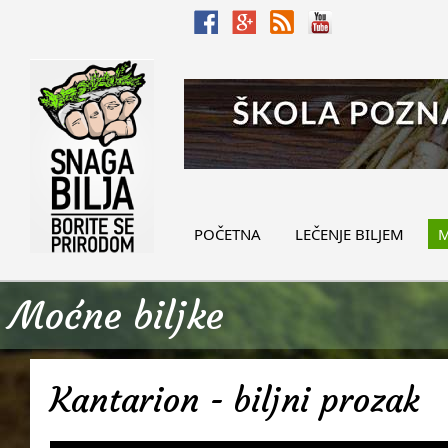
POČETNA
LEČENJE BILJEM
M
Moćne biljke
Kantarion - biljni prozak