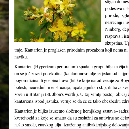
stigao do ne
podešava usl
prirode, izgle
nesrećniji i 
Ninberg, depr
rasprava i ist
skupstina. Up
traje. Kantarion je proglašen prirodnim prozakom koji nema ni p
naviku.
Kantarion (Hypericum perforatum) spada u grupu biljaka čija i
on se još zove i posekotina (kantarionovo ulje je jedan od najpo
bogorodičina ili gospina trava (biljke koje narod vezuje za Bo
bolesti, neurednih menstruacija, upala jajnika i sl. ), ili trava s
zove i u Britaniji (St. Jhon’s worth ). U toj zemlji postoji običa
kantariona ispod jastuka, veruje se da će se tako obezbediti zdra
Kantarion je biljka izuzetno složenog hemijskog sastava– sadrži
kvercitozid za koje se smatra da su zaslužni za antivirusno delo
nešto smole, etarskog ulja izraženog antibakterijskog delovanja