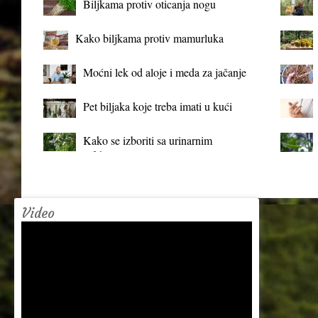
Biljkama protiv oticanja nogu
Kako biljkama protiv mamurluka
Moćni lek od aloje i meda za jačanje
organizma
Pet biljaka koje treba imati u kući
Kako se izboriti sa urinarnim
infekcijama?
Video