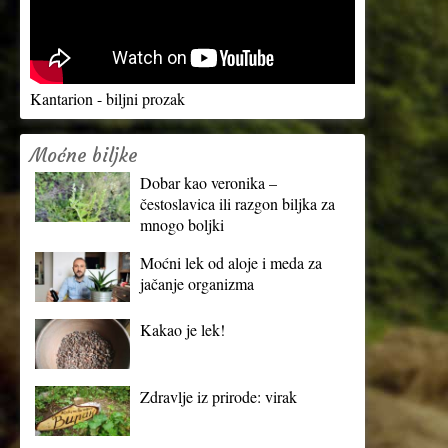
Kantarion - biljni prozak
Moćne biljke
Dobar kao veronika –
čestoslavica ili razgon biljka za
mnogo boljki
Moćni lek od aloje i meda za
jačanje organizma
Kakao je lek!
Zdravlje iz prirode: virak