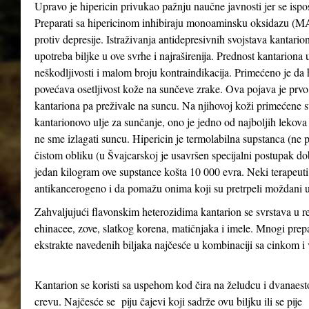
Upravo je hipericin privukao pažnju naučne javnosti jer se ispo
Preparati sa hipericinom inhibiraju monoaminsku oksidazu (MAO 
protiv depresije. Istraživanja antidepresivnih svojstava kantari
upotreba biljke u ove svrhe i najraširenija. Prednost kantariona 
neškodljivosti i malom broju kontraindikacija. Primećeno je da
povećava osetljivost kože na sunčeve zrake. Ova pojava je prv
kantariona pa preživale na suncu. Na njihovoj koži primećene su
kantarionovo ulje za sunčanje, ono je jedno od najboljih lekova
ne sme izlagati suncu. Hipericin je termolabilna supstanca (ne 
čistom obliku (u Švajcarskoj je usavršen specijalni postupak d
jedan kilogram ove supstance košta 10 000 evra. Neki terapeuti 
antikancerogeno i da pomažu onima koji su pretrpeli moždani u
Zahvaljujući flavonskim heterozidima kantarion se svrstava u re
ehinacee, zove, slatkog korena, matičnjaka i imele. Mnogi prepa
ekstrakte navedenih biljaka najčesće u kombinaciji sa cinkom 
Kantarion se koristi sa uspehom kod čira na želudcu i dvanae
crevu. Najčesće se piju čajevi koji sadrže ovu biljku ili se pije