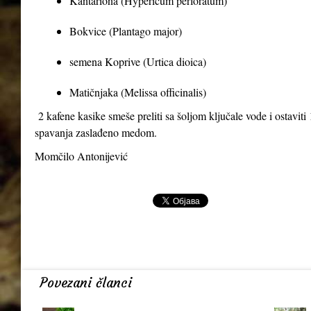
Kantariona (Hypericum perforatum)
Bokvice (Plantago major)
semena Koprive (Urtica dioica)
Matičnjaka (Melissa officinalis)
2 kafene kasike smeše preliti sa šoljom ključale vode i ostaviti 1
spavanja zaslađeno medom.
Momčilo Antonijević
Povezani članci