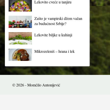
Lekovito cveće u tanjiru
Zašto je vampirski džem važan
za budućnost Srbije?
Lekovite biljke u kuhinji
Mikrozeleniš – hrana i lek
© 2026 - Momčilo Antonijević