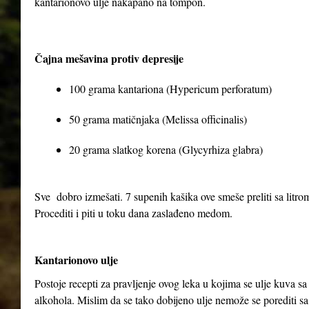
kantarionovo ulje nakapano na tompon.
Čajna mešavina protiv depresije
100 grama kantariona (Hypericum perforatum)
50 grama matičnjaka (Melissa officinalis)
20 grama slatkog korena (Glycyrhiza glabra)
Sve dobro izmešati. 7 supenih kašika ove smeše preliti sa litrom 
Procediti i piti u toku dana zaslađeno medom.
Kantarionovo ulje
Postoje recepti za pravljenje ovog leka u kojima se ulje kuva 
alkohola. Mislim da se tako dobijeno ulje nemože se porediti sa 