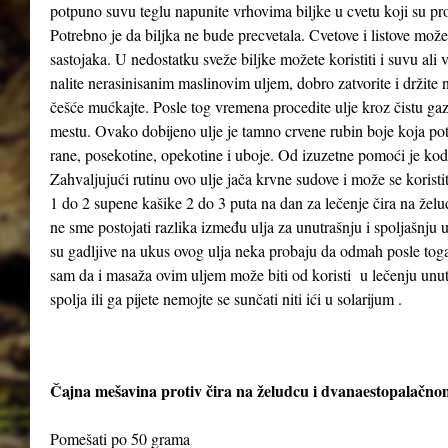
potpuno suvu teglu napunite vrhovima biljke u cvetu koji su pr
Potrebno je da biljka ne bude precvetala. Cvetove i listove možet
sastojaka. U nedostatku sveže biljke možete koristiti i suvu ali
nalite nerasinisanim maslinovim uljem, dobro zatvorite i držit
češće mućkajte. Posle tog vremena procedite ulje kroz čistu gaz
mestu. Ovako dobijeno ulje je tamno crvene rubin boje koja poti
rane, posekotine, opekotine i uboje. Od izuzetne pomoći je kod
Zahvaljujući rutinu ovo ulje jača krvne sudove i može se koristi
1 do 2 supene kašike 2 do 3 puta na dan za lečenje čira na želud
ne sme postojati razlika između ulja za unutrašnju i spoljašnju
su gadljive na ukus ovog ulja neka probaju da odmah posle to
sam da i masaža ovim uljem može biti od koristi u lečenju unutra
spolja ili ga pijete nemojte se sunčati niti ići u solarijum .
Čajna mešavina protiv čira na želudcu i dvanaestopalačno
Pomešati po 50 grama