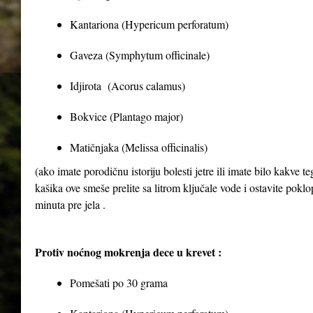
Kantariona (Hypericum perforatum)
Gaveza (Symphytum officinale)
Idjirota (Acorus calamus)
Bokvice (Plantago major)
Matičnjaka (Melissa officinalis)
(ako imate porodičnu istoriju bolesti jetre ili imate bilo kakve 
kašika ove smeše prelite sa litrom ključale vode i ostavite poklop
minuta pre jela .
Protiv noćnog mokrenja dece u krevet :
Pomešati po 30 grama