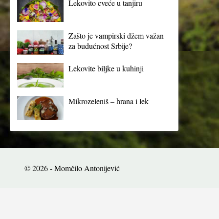
Lekovito cveće u tanjiru
Zašto je vampirski džem važan
za budućnost Srbije?
Lekovite biljke u kuhinji
Mikrozeleniš – hrana i lek
© 2026 - Momčilo Antonijević