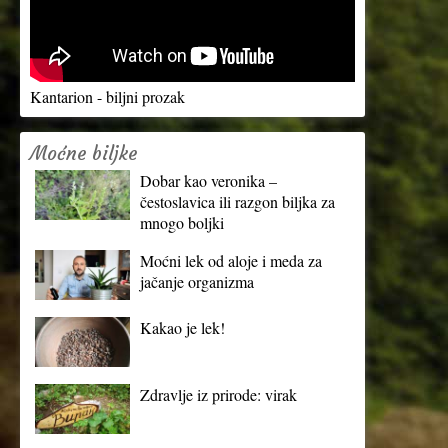
Kantarion - biljni prozak
Moćne biljke
Dobar kao veronika –
čestoslavica ili razgon biljka za
mnogo boljki
Moćni lek od aloje i meda za
jačanje organizma
Kakao je lek!
Zdravlje iz prirode: virak