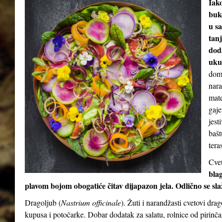
Iak
buke
u sa
tan
dod
uku
doma
nara
mate
gaje
jest
bašt
teras
Cvet
blag
plavom bojom obogatiće čitav dijapazon jela. Odlično se sl
Dragoljub (
Nastrium officinale
). Žuti i narandžasti cvetovi dra
kupusa i potočarke. Dobar dodatak za salatu, rolnice od pirinča