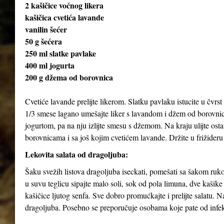
2 kašičice voćnog likera
kašičica cvetića lavande
vanilin šećer
50 g šećera
250 ml slatke pavlake
400 ml jogurta
200 g džema od borovnica
Cvetiće lavande prelijte likerom. Slatku pavlaku istucite u čvrst 
1/3 smese lagano umešajte liker s lavandom i džem od borovnica
jogurtom, pa na nju izlijte smesu s džemom. Na kraju ulijte ost
borovnicama i sa još kojim cvetićem lavande. Držite u frižideru
Lekovita salata od dragoljuba:
Šaku svežih listova dragoljuba iseckati, pomešati sa šakom rukol
u suvu teglicu sipajte malo soli, sok od pola limuna, dve kašik
kašičice ljutog senfa. Sve dobro promućkajte i prelijte salatu. 
dragoljuba. Posebno se preporučuje osobama koje pate od infekc