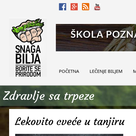
POČETNA
LEČENJE BILJEM
M
Zdravlje sa trpeze
Lekovito cveće u tanjiru