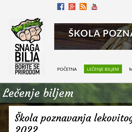
POČETNA
LEČENJE BILJEM
M
Lečenje biljem
Škola poznavanja lekovitog
2022