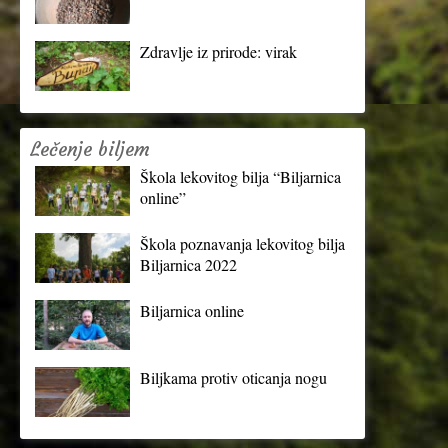
Zdravlje iz prirode: virak
Lečenje biljem
Škola lekovitog bilja “Biljarnica
online”
Škola poznavanja lekovitog bilja
Biljarnica 2022
Biljarnica online
Biljkama protiv oticanja nogu