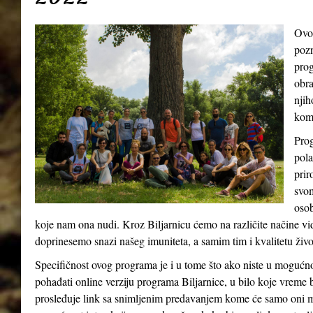
Ovo
pozn
prog
obra
njih
kom
Prog
pola
prir
svom
osob
koje nam ona nudi. Kroz Biljarnicu ćemo na različite načine v
doprinesemo snazi našeg imuniteta, a samim tim i kvalitetu živ
Specifičnost ovog programa je i u tome što ako niste u mogućn
pohađati online verziju programa Biljarnice, u bilo koje vreme 
prosleđuje link sa snimljenim predavanjem kome će samo oni m