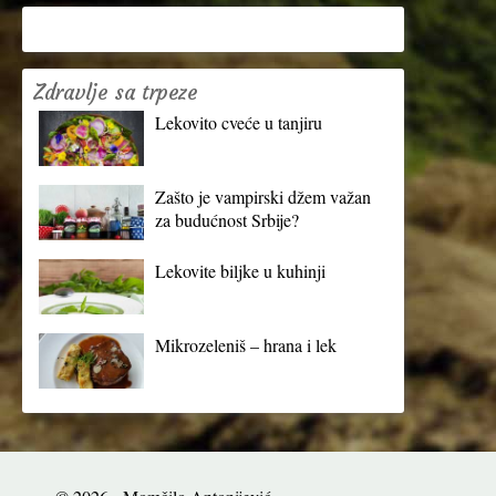
Zdravlje sa trpeze
Lekovito cveće u tanjiru
Zašto je vampirski džem važan
za budućnost Srbije?
Lekovite biljke u kuhinji
Mikrozeleniš – hrana i lek