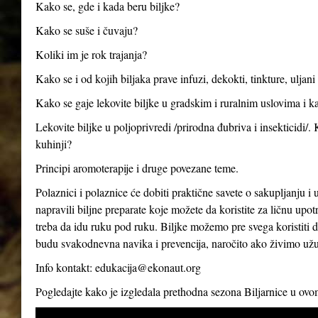
Kako se, gde i kada beru biljke?
Kako se suše i čuvaju?
Koliki im je rok trajanja?
Kako se i od kojih biljaka prave infuzi, dekokti, tinkture, uljan
Kako se gaje lekovite biljke u gradskim i ruralnim uslovima i ka
Lekovite biljke u poljoprivredi /prirodna đubriva i insekticidi/.
kuhinji?
Principi aromoterapije i druge povezane teme.
Polaznici i polaznice će dobiti praktične savete o sakupljanju i 
napravili biljne preparate koje možete da koristite za ličnu up
treba da idu ruku pod ruku. Biljke možemo pre svega koristiti d
budu svakodnevna navika i prevencija, naročito ako živimo už
Info kontakt:
edukacija@ekonaut.org
Pogledajte kako je izgledala prethodna sezona Biljarnice u ov