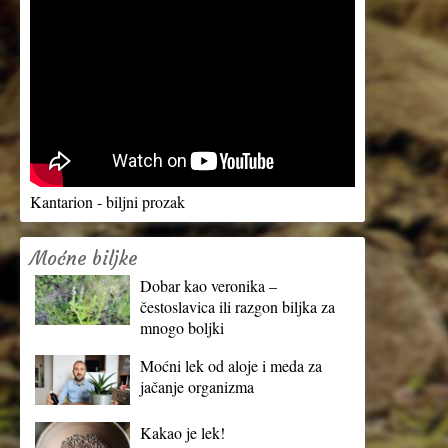
Kantarion - biljni prozak
Moćne biljke
Dobar kao veronika –
čestoslavica ili razgon biljka za
mnogo boljki
Moćni lek od aloje i meda za
jačanje organizma
Kakao je lek!