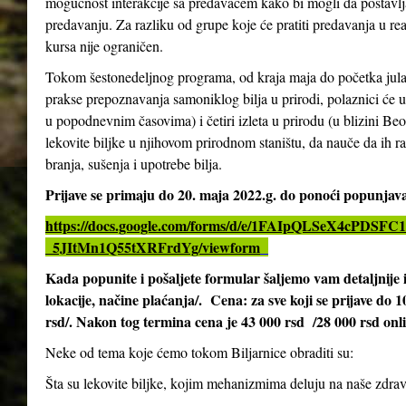
mogućnost interakcije sa predavačem kako bi mogli da postavlja
predavanju. Za razliku od grupe koje će pratiti predavanja u re
kursa nije ograničen.
Tokom šestonedeljnog programa, od kraja maja do početka jula 2
prakse prepoznavanja samoniklog bilja u prirodi, polaznici će 
u popodnevnim časovima) i četiri izleta u prirodu (u blizini Be
lekovite biljke u njihovom prirodnom staništu, da nauče da ih ra
branja, sušenja i upotrebe bilja.
Prijave se primaju do 20. maja 2022.g. do ponoći popunja
https://docs.google.com/forms/d/e/1FAIpQLSeX4cPD
_5JItMn1Q55tXRFrdYg/viewform
Kada popunite i pošaljete formular šaljemo vam detaljnij
lokacije, načine plaćanja/. Cena: za sve koji se prijave do 
rsd/. Nakon tog termina cena je 43 000 rsd /28 000 rsd onl
Neke od tema koje ćemo tokom Biljarnice obraditi su:
Šta su lekovite biljke, kojim mehanizmima deluju na naše zdrav