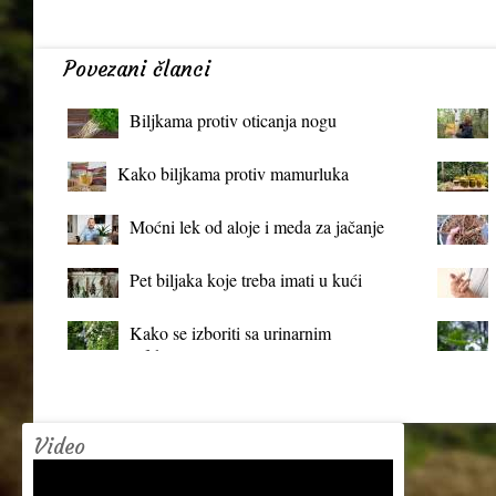
Povezani članci
Biljkama protiv oticanja nogu
Kako biljkama protiv mamurluka
Moćni lek od aloje i meda za jačanje
organizma
Pet biljaka koje treba imati u kući
Kako se izboriti sa urinarnim
infekcijama?
Video