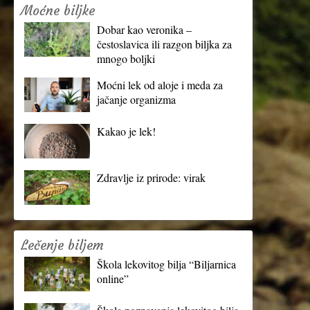
Moćne biljke
Dobar kao veronika –
čestoslavica ili razgon biljka za
mnogo boljki
Moćni lek od aloje i meda za
jačanje organizma
Kakao je lek!
Zdravlje iz prirode: virak
Lečenje biljem
Škola lekovitog bilja “Biljarnica
online”