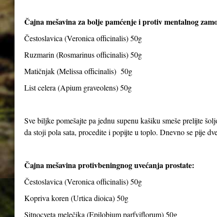
Čajna mešavina za bolje pamćenje i protiv mentalnog zam
Čestoslavica (Veronica officinalis) 50g
Ruzmarin (Rosmarinus officinalis) 50g
Matičnjak (Melissa officinalis) 50g
List celera (Apium graveolens) 50g
Sve biljke pomešajte pa jednu supenu kašiku smeše prelijte šolj
da stoji pola sata, procedite i popijte u toplo. Dnevno se pije dve 
Čajna mešavina protivbeningnog uvećanja prostate:
Čestoslavica (Veronica officinalis) 50g
Kopriva koren (Urtica dioica) 50g
Sitnocveta melečika (Epilobium parfviflorum) 50g