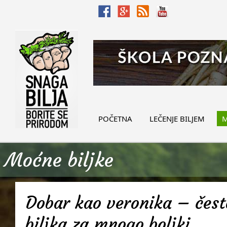
POČETNA
LEČENJE BILJEM
M
Moćne biljke
Dobar kao veronika – često
biljka za mnogo boljki