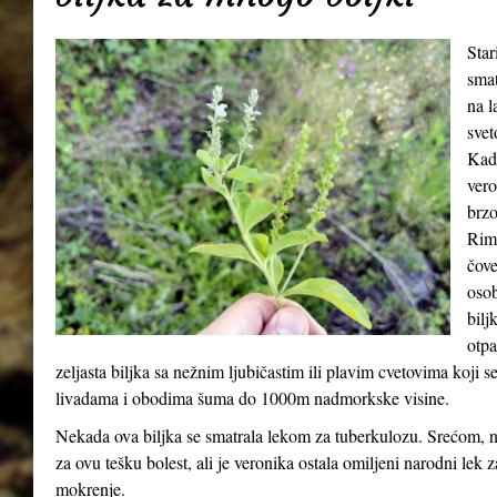
Star
smat
na l
svet
Kada
vero
brzo
Riml
čove
osob
bilj
otpa
zeljasta biljka sa nežnim ljubičastim ili plavim cvetovima koji 
livadama i obodima šuma do 1000m nadmorkske visine.
Nekada ova biljka se smatrala lekom za tuberkulozu. Srećom, n
za ovu tešku bolest, ali je veronika ostala omiljeni narodni lek 
mokrenje.