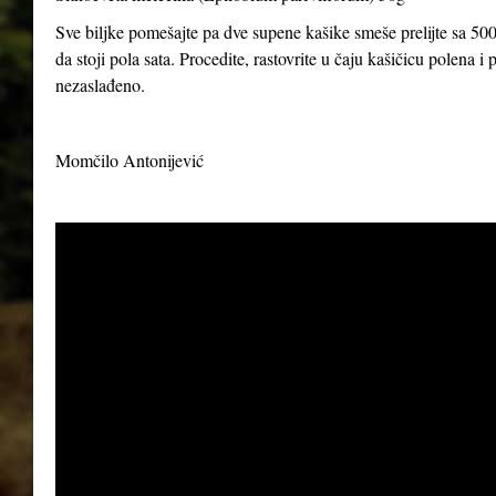
Sve biljke pomešajte pa dve supene kašike smeše prelijte sa 500
da stoji pola sata. Procedite, rastovrite u čaju kašičicu polena 
nezaslađeno.
Momčilo Antonijević