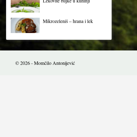
Lekovite biljke u kuhinji
Mikrozeleniš – hrana i lek
© 2026 - Momčilo Antonijević