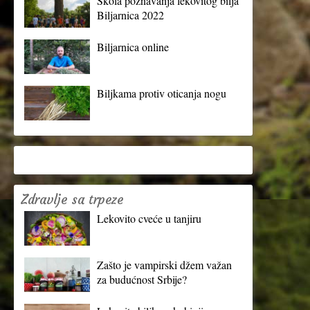
Škola poznavanja lekovitog bilja
Biljarnica 2022
Biljarnica online
Biljkama protiv oticanja nogu
Zdravlje sa trpeze
Lekovito cveće u tanjiru
Zašto je vampirski džem važan
za budućnost Srbije?