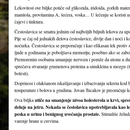
Lekovitost ove biljke potiče od glikozida, iridoida, gorkih mater
manitola, provitamina A, šećera, voska… U lečenju se koristi n
čajevi i tinktura.
Čestoslavica se smatra jednim od najboljih biljnih lekova za up
Pije se čaj od jednakih delova čestoslavice, divlje dan i noći i 
noćurka. Čestoslavica se preporučuje i kao efikasan lek protiv st
ljude u godinama je poboljšava memoriju, posebno ako se zabor
Premorenim osobama umanjuje nervozu i pomže da utonu u dubo
sprečava stvaranje grumenova proteina a-sinukleina u mozgu (
bolesti).
Doprinosi i olakšanom iskašljavanju i izbacivanju sekreta kod b
temperature i bolova u grudima. Jovan Tucakov je preoručuje ko
utiče na smanjenje nivoa holesterola u krvi, spr
Ova biljka
deluje na jetru. Nekada se čestolavica upotrebljavala kao le
peska u urinu i benignog uvećanja prostate.
Stimuliše želud
varenje hrane u crevima.