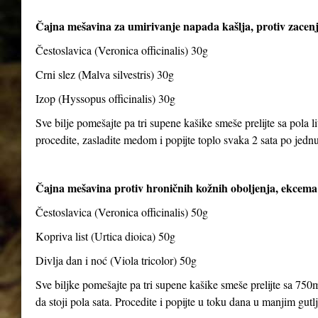
Čajna mešavina za umirivanje napada kašlja, protiv zacenj
Čestoslavica (Veronica officinalis) 30g
Crni slez (Malva silvestris) 30g
Izop (Hyssopus officinalis) 30g
Sve bilje pomešajte pa tri supene kašike smeše prelijte sa pola li
procedite, zasladite medom i popijte toplo svaka 2 sata po jedn
Čajna mešavina protiv hroničnih kožnih oboljenja, ekcema 
Čestoslavica (Veronica officinalis) 50g
Kopriva list (Urtica dioica) 50g
Divlja dan i noć (Viola tricolor) 50g
Sve biljke pomešajte pa tri supene kašike smeše prelijte sa 750m
da stoji pola sata. Procedite i popijte u toku dana u manjim gut