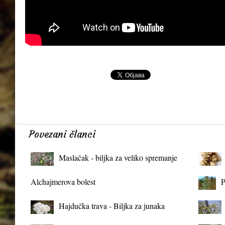
Povezani članci
Maslačak - biljka za veliko spremanje
organizma
Alchajmerova bolest
P
Hajdučka trava - Biljka za junaka