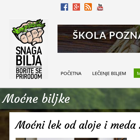
POČETNA
LEČENJE BILJEM
M
Moćne biljke
Moćni lek od aloje i meda