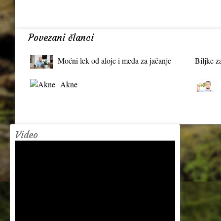
Povezani članci
Moćni lek od aloje i meda za jačanje
Biljke z
organizma
Akne
Video