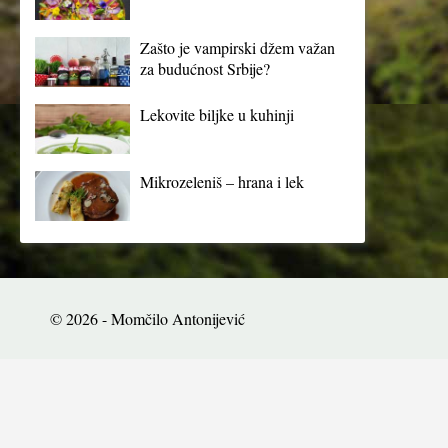
Zašto je vampirski džem važan
za budućnost Srbije?
Lekovite biljke u kuhinji
Mikrozeleniš – hrana i lek
© 2026 - Momčilo Antonijević