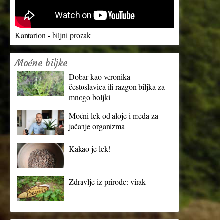
Kantarion - biljni prozak
Moćne biljke
Dobar kao veronika –
čestoslavica ili razgon biljka za
mnogo boljki
Moćni lek od aloje i meda za
jačanje organizma
Kakao je lek!
Zdravlje iz prirode: virak