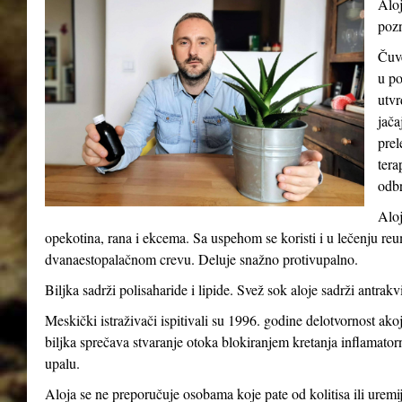
Aloj
pozn
Čuve
u po
utvr
jača
prel
tera
odb
Aloj
opekotina, rana i ekcema. Sa uspehom se koristi i u lečenju reum
dvanaestopalačnom crevu. Deluje snažno protivupalno.
Biljka sadrži polisaharide i lipide. Svež sok aloje sadrži antrakv
Meskički istraživači ispitivali su 1996. godine delotvornost ak
biljka sprečava stvaranje otoka blokiranjem kretanja inflamatorni
upalu.
Aloja se ne preporučuje osobama koje pate od kolitisa ili uremij