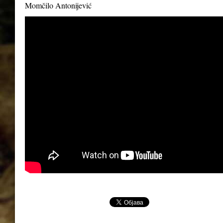
Momčilo Antonijević