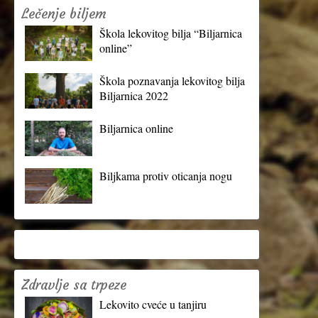
Lečenje biljem
Škola lekovitog bilja “Biljarnica
online”
Škola poznavanja lekovitog bilja
Biljarnica 2022
Biljarnica online
Biljkama protiv oticanja nogu
Zdravlje sa trpeze
Lekovito cveće u tanjiru