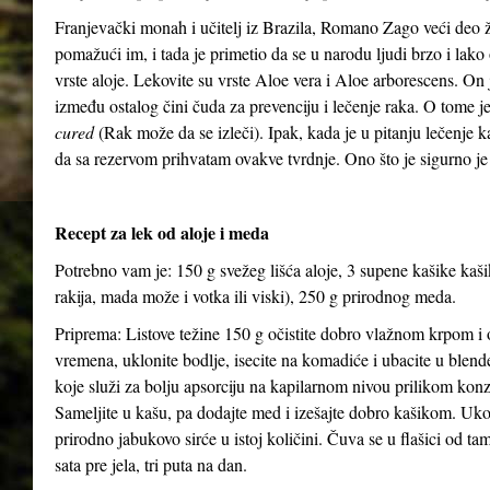
Franjevački monah i učitelj iz Brazila, Romano Zago veći deo 
pomažući im, i tada je primetio da se u narodu ljudi brzo i lako 
vrste aloje. Lekovite su vrste Aloe vera i Aloe arborescens. On j
između ostalog čini čuda za prevenciju i lečenje raka. O tome 
cured
(Rak može da se izleči). Ipak, kada je u pitanju lečenje 
da sa rezervom prihvatam ovakve tvrdnje. Ono što je sigurno je
Recept za lek od aloje i meda
Potrebno vam je: 150 g svežeg lišća aloje, 3 supene kašike kaš
rakija, mada može i votka ili viski), 250 g prirodnog meda.
Priprema: Listove težine 150 g očistite dobro vlažnom krpom i o
vremena, uklonite bodlje, isecite na komadiće i ubacite u blen
koje služi za bolju apsorciju na kapilarnom nivou prilikom kon
Sameljite u kašu, pa dodajte med i izešajte dobro kašikom. Uko
prirodno jabukovo sirće u istoj količini. Čuva se u flašici od ta
sata pre jela, tri puta na dan.