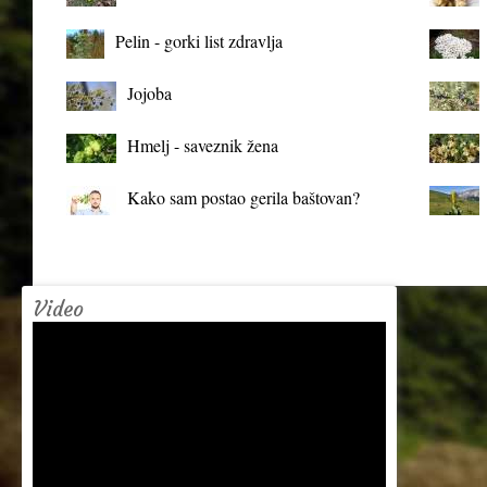
organizma
Pelin - gorki list zdravlja
Jojoba
Hmelj - saveznik žena
Kako sam postao gerila baštovan?
Video