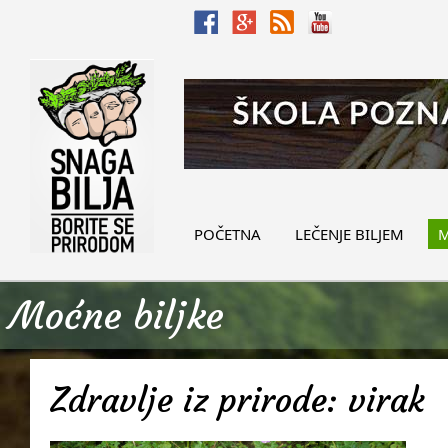
POČETNA
LEČENJE BILJEM
M
Moćne biljke
Zdravlje iz prirode: virak