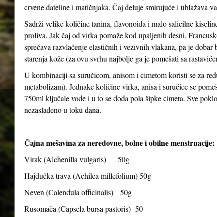
crvene dateline i matičnjaka. Čaj deluje smirujuće i ublažava v
Sadrži velike količine tanina, flavonoida i malo salicilne kiseli
proliva. Jak čaj od virka pomaže kod upaljenih desni. Francusko
sprečava razvlačenje elastičnih i vezivnih vlakana, pa je dobar bil
starenja kože (za ovu svrhu najbolje ga je pomešati sa rastavićem
U kombinaciji sa suručicom, anisom i cimetom koristi se za red
metabolizam). Jednake količine virka, anisa i suručice se pomeša
750ml ključale vode i u to se doda pola šipke cimeta. Sve poklopiti
nezaslađeno u toku dana.
Čajna mešavina za neredovne, bolne i obilne menstruacije:
Virak (
Alchenilla vulgaris
) 50g
Hajdučka trava (
Achilea millefolium
) 50g
Neven (
Calendula officinalis
) 50g
Rusomača (
Capsela bursa pastoris
) 50