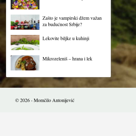
Zašto je vampirski džem važan
za budućnost Srbije?
Lekovite biljke u kuhinji
Mikrozeleniš – hrana i lek
© 2026 - Momčilo Antonijević