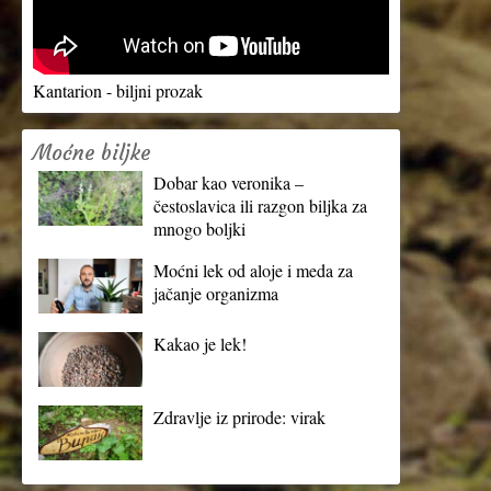
Kantarion - biljni prozak
Moćne biljke
Dobar kao veronika –
čestoslavica ili razgon biljka za
mnogo boljki
Moćni lek od aloje i meda za
jačanje organizma
Kakao je lek!
Zdravlje iz prirode: virak