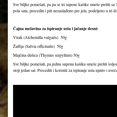
Sve biljke pomešati, pa pa se tri supene kašike smeše preliti sa 7
pola sata, procediti i piti nezaslađeno pre jela, podeljeno u tri d
Čajna mešavina za ispiranje usta i jačanje desni:
Virak (
Alchemilla vulgaris
) 50g
Žalfija (
Salvia officinalis
) 50g
Majčina dušica (
Thymus serpyllum
) 50g
Sve biljke pomešati, pa jednu supenu kašiku smeše preliti šoljom
stoji jedan sat. Procediti i koristiti za ispiranje usta ujutro i uve