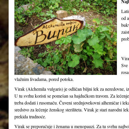
Najb
Lati
od a
buk
zais
prob
Vira
Sve 
rosa
vlažnim livadama, pored potoka.
Virak (
Alchemila vulgaris
) je odličan biljni lek za neredovne, 
U tu svrhu koristi se pomešan sa hajdučkom travom. Za lečenje o
treba dodati i rusomaču. Čuveni srednjovekovni alhemičar i lek
sredstvo za lečenje ženskog steriliteta. Virak je stari narodni le
prekida trudnoće.
Virak se preporučuje i ženama u menopauzi. Za tu svrhu najbolj