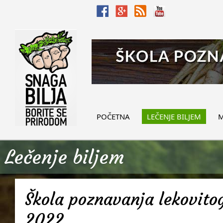
POČETNA
LEČENJE BILJEM
M
Lečenje biljem
Škola poznavanja lekovitog
2022