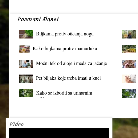
Povezani članci
Biljkama protiv oticanja nogu
Kako biljkama protiv mamurluka
Moćni lek od aloje i meda za jačanje
organizma
Pet biljaka koje treba imati u kući
Kako se izboriti sa urinarnim
infekcijama?
Video