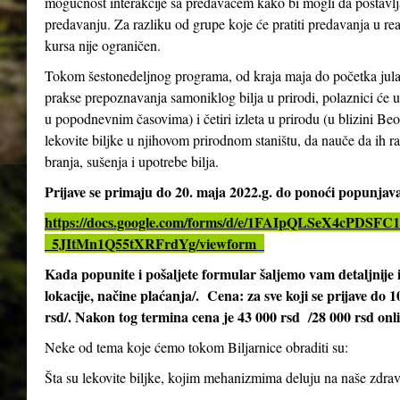
mogućnost interakcije sa predavačem kako bi mogli da postavlja
predavanju. Za razliku od grupe koje će pratiti predavanja u re
kursa nije ograničen.
Tokom šestonedeljnog programa, od kraja maja do početka jula 2
prakse prepoznavanja samoniklog bilja u prirodi, polaznici će 
u popodnevnim časovima) i četiri izleta u prirodu (u blizini Be
lekovite biljke u njihovom prirodnom staništu, da nauče da ih ra
branja, sušenja i upotrebe bilja.
Prijave se primaju do 20. maja 2022.g. do ponoći popunja
https://docs.google.com/forms/d/e/1FAIpQLSeX4cPD
_5JItMn1Q55tXRFrdYg/viewform
Kada popunite i pošaljete formular šaljemo vam detaljnij
lokacije, načine plaćanja/. Cena: za sve koji se prijave do 
rsd/. Nakon tog termina cena je 43 000 rsd /28 000 rsd onl
Neke od tema koje ćemo tokom Biljarnice obraditi su:
Šta su lekovite biljke, kojim mehanizmima deluju na naše zdrav