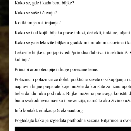
Kako se, gde i kada beru biljke?
Kako se suše i čuvaju?
Koliki im je rok trajanja?
Kako se i od kojih biljaka prave infuzi, dekokti, tinkture, uljan
Kako se gaje lekovite biljke u gradskim i ruralnim uslovima i ka
Lekovite biljke u poljoprivredi /prirodna đubriva i insekticidi/.
kuhinji?
Principi aromoterapije i druge povezane teme.
Polaznici i polaznice će dobiti praktične savete o sakupljanju i 
napravili biljne preparate koje možete da koristite za ličnu up
treba da idu ruku pod ruku. Biljke možemo pre svega koristiti d
budu svakodnevna navika i prevencija, naročito ako živimo už
Info kontakt:
edukacija@ekonaut.org
Pogledajte kako je izgledala prethodna sezona Biljarnice u ov