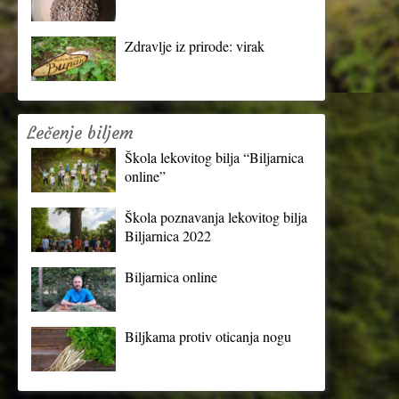
Zdravlje iz prirode: virak
Lečenje biljem
Škola lekovitog bilja “Biljarnica
online”
Škola poznavanja lekovitog bilja
Biljarnica 2022
Biljarnica online
Biljkama protiv oticanja nogu