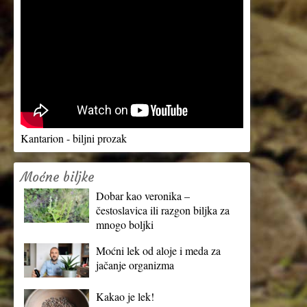
Kantarion - biljni prozak
Moćne biljke
Dobar kao veronika –
čestoslavica ili razgon biljka za
mnogo boljki
Moćni lek od aloje i meda za
jačanje organizma
Kakao je lek!