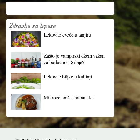
Zdravlje sa trpeze
Lekovito cveće u tanjiru
Zašto je vampirski džem važan
za budućnost Srbije?
Lekovite biljke u kuhinji
Mikrozeleniš – hrana i lek