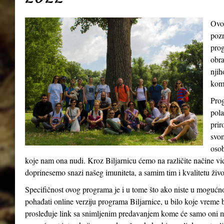
Ovo
pozn
prog
obra
njih
kom
Prog
pola
prir
svom
osob
koje nam ona nudi. Kroz Biljarnicu ćemo na različite načine v
doprinesemo snazi našeg imuniteta, a samim tim i kvalitetu živ
Specifičnost ovog programa je i u tome što ako niste u mogućn
pohađati online verziju programa Biljarnice, u bilo koje vreme 
prosleđuje link sa snimljenim predavanjem kome će samo oni m