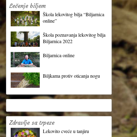
Lečenje biljem
Škola lekovitog bilja “Biljarnica
online”
Škola poznavanja lekovitog bilja
Biljarnica 2022
Biljarnica online
Biljkama protiv oticanja nogu
Zdravlje sa trpeze
Lekovito cveće u tanjiru