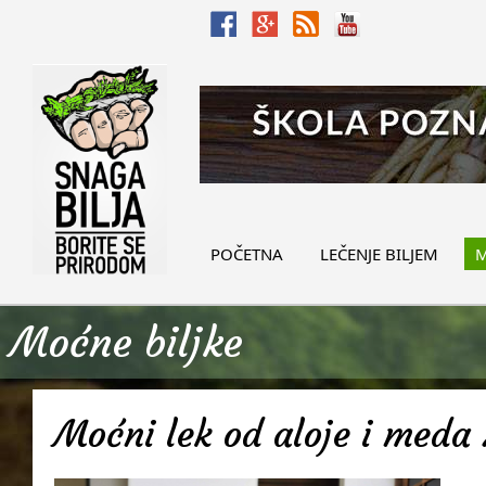
POČETNA
LEČENJE BILJEM
M
Moćne biljke
Moćni lek od aloje i meda