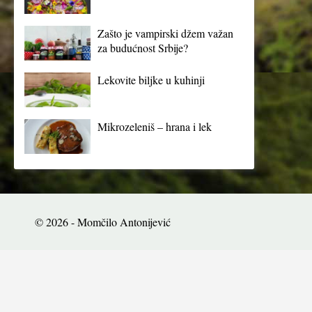
Zašto je vampirski džem važan
za budućnost Srbije?
Lekovite biljke u kuhinji
Mikrozeleniš – hrana i lek
© 2026 - Momčilo Antonijević