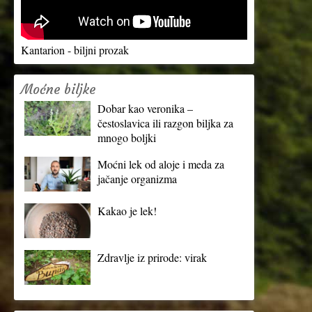
Kantarion - biljni prozak
Moćne biljke
Dobar kao veronika –
čestoslavica ili razgon biljka za
mnogo boljki
Moćni lek od aloje i meda za
jačanje organizma
Kakao je lek!
Zdravlje iz prirode: virak