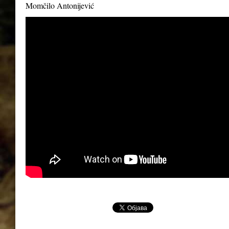
Momčilo Antonijević