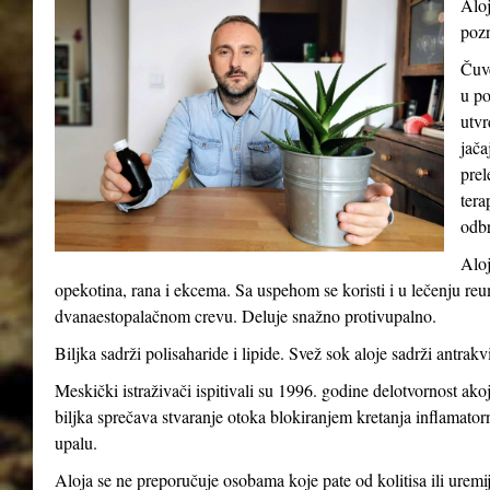
Aloj
pozn
Čuve
u po
utvr
jača
prel
tera
odb
Aloj
opekotina, rana i ekcema. Sa uspehom se koristi i u lečenju reum
dvanaestopalačnom crevu. Deluje snažno protivupalno.
Biljka sadrži polisaharide i lipide. Svež sok aloje sadrži antrakv
Meskički istraživači ispitivali su 1996. godine delotvornost ak
biljka sprečava stvaranje otoka blokiranjem kretanja inflamatorni
upalu.
Aloja se ne preporučuje osobama koje pate od kolitisa ili uremij