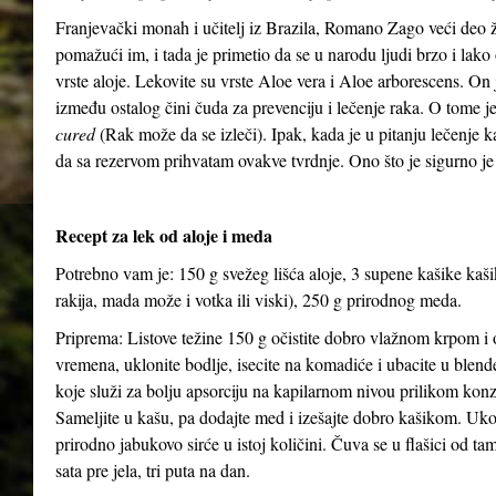
Franjevački monah i učitelj iz Brazila, Romano Zago veći deo 
pomažući im, i tada je primetio da se u narodu ljudi brzo i lako 
vrste aloje. Lekovite su vrste Aloe vera i Aloe arborescens. On j
između ostalog čini čuda za prevenciju i lečenje raka. O tome 
cured
(Rak može da se izleči). Ipak, kada je u pitanju lečenje 
da sa rezervom prihvatam ovakve tvrdnje. Ono što je sigurno je
Recept za lek od aloje i meda
Potrebno vam je: 150 g svežeg lišća aloje, 3 supene kašike kaš
rakija, mada može i votka ili viski), 250 g prirodnog meda.
Priprema: Listove težine 150 g očistite dobro vlažnom krpom i o
vremena, uklonite bodlje, isecite na komadiće i ubacite u blen
koje služi za bolju apsorciju na kapilarnom nivou prilikom kon
Sameljite u kašu, pa dodajte med i izešajte dobro kašikom. Uko
prirodno jabukovo sirće u istoj količini. Čuva se u flašici od ta
sata pre jela, tri puta na dan.