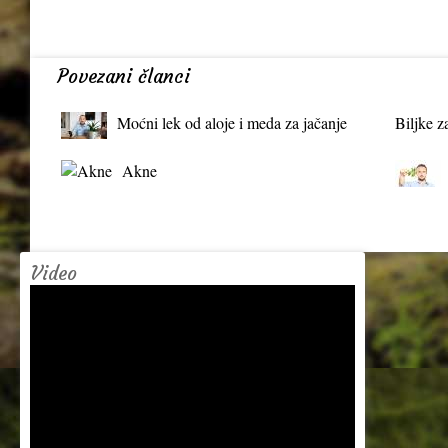
Povezani članci
Moćni lek od aloje i meda za jačanje
Biljke z
organizma
Akne
Video