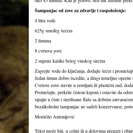
oko 45 minuta. Kad je gotovo, beli luk istisnite preko
Šampanjac od zove za zdravlje i raspoloženje:
4 litra vode
625g smeđeg šećera
2 limuna
8 cvetova yove
2 supene kašike belog vinskog sirćeta
Zagrejte vodu do ključanja, dodajte šećer i promešajte
Jedan limun dobro iscedite, a drugi temeljno operite (
Cvetove zove stavite u zemljani ili plastični sud, dod
Promešajte, prekrite čistom krpom i ostavite da odst
sipajte u čiste i sterilisane flaše sa dobrim zatvarače
bezalkoholni šampanjac ne sadrži konzervanse, potroš
Momčilo Antonijević
Tekst može biti, u celini ili u delovima preuzet i obj