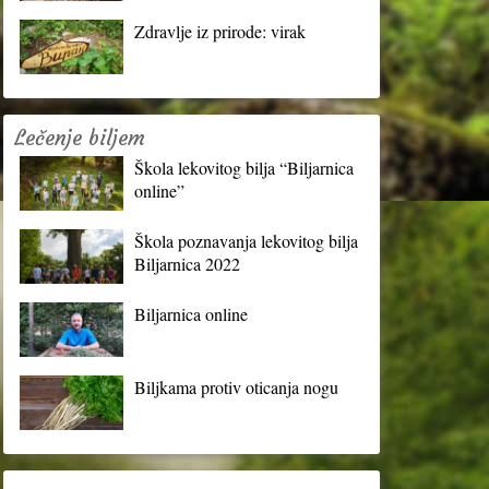
Zdravlje iz prirode: virak
Lečenje biljem
Škola lekovitog bilja “Biljarnica
online”
Škola poznavanja lekovitog bilja
Biljarnica 2022
Biljarnica online
Biljkama protiv oticanja nogu