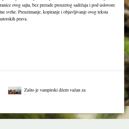
tranice ovog sajta, bez prerade preuzetog sadržaja i pod uslovom
lne svrhe. Preuzimanje, kopiranje i objavljivanje ovog teksta
utorskih prava.
Zašto je vampirski džem važan za
budućnost Srbije?