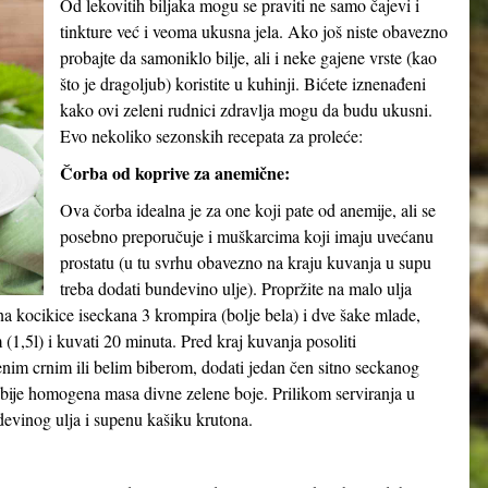
Od lekovitih biljaka mogu se praviti ne samo čajevi i
tinkture već i veoma ukusna jela. Ako još niste obavezno
probajte da samoniklo bilje, ali i neke gajene vrste (kao
što je dragoljub) koristite u kuhinji. Bićete iznenađeni
kako ovi zeleni rudnici zdravlja mogu da budu ukusni.
Evo nekoliko sezonskih recepata za proleće:
Čorba od koprive za anemične:
Ova čorba idealna je za one koji pate od anemije, ali se
posebno preporučuje i muškarcima koji imaju uvećanu
prostatu (u tu svrhu obavezno na kraju kuvanja u supu
treba dodati bundevino ulje). Propržite na malo ulja
a kocikice iseckana 3 krompira (bolje bela) i dve šake mlade,
(1,5l) i kuvati 20 minuta. Pred kraj kuvanja posoliti
nim crnim ili belim biberom, dodati jedan čen sitno seckanog
bije homogena masa divne zelene boje. Prilikom serviranja u
devinog ulja i supenu kašiku krutona.