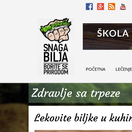
POČETNA
LEČENJE
Zdravlje sa trpeze
Lekovite biljke u kuhin