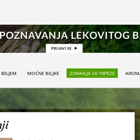
 BILJEM
MOĆNE BILJKE
ZDRAVLJE SA TRPEZE
AROMA
ji