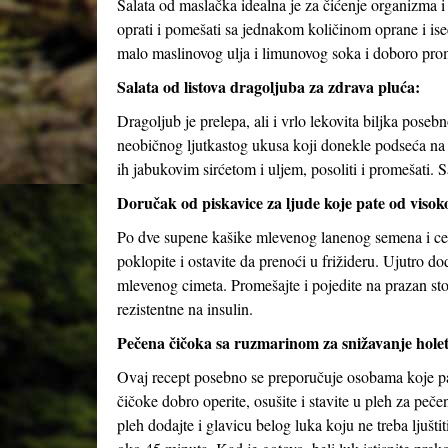
Salata od maslačka idealna je za čićenje organizma i
oprati i pomešati sa jednakom količinom oprane i ise
malo maslinovog ulja i limunovog soka i doboro pro
Salata od listova dragoljuba za zdrava pluća:
Dragoljub je prelepa, ali i vrlo lekovita biljka pose
neobičnog ljutkastog ukusa koji donekle podseća na ruk
ih jabukovim sirćetom i uljem, posoliti i promešati.
Doručak od piskavice za ljude koje pate od visokog
Po dve supene kašike mlevenog lanenog semena i celi
poklopite i ostavite da prenoći u frižideru. Ujutro 
mlevenog cimeta. Promešajte i pojedite na prazan 
rezistentne na insulin.
Pečena čičoka sa ruzmarinom za snižavanje holet
Ovaj recept posebno se preporučuje osobama koje pate
čičoke dobro operite, osušite i stavite u pleh za peče
pleh dodajte i glavicu belog luka koju ne treba ljušti