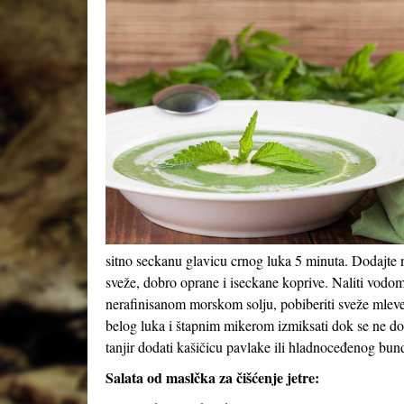
sitno seckanu glavicu crnog luka 5 minuta. Dodajte n
sveže, dobro oprane i iseckane koprive. Naliti vodom 
nerafinisanom morskom solju, pobiberiti sveže mleve
belog luka i štapnim mikerom izmiksati dok se ne do
tanjir dodati kašičicu pavlake ili hladnoceđenog bun
Salata od maslčka za čišćenje jetre: