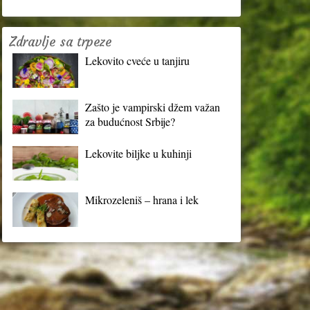
Zdravlje sa trpeze
Lekovito cveće u tanjiru
Zašto je vampirski džem važan
za budućnost Srbije?
Lekovite biljke u kuhinji
Mikrozeleniš – hrana i lek