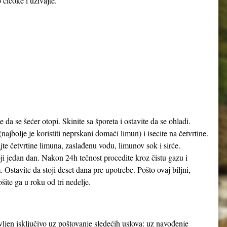
 čičoke i uživajte.
 da se šećer otopi. Skinite sa šporeta i ostavite da se ohladi.
najbolje je koristiti neprskani domaći limun) i isecite na četvrtine.
ajte četvrtine limuna, zaslađenu vodu, limunov sok i sirće.
oji jedan dan. Nakon 24h tečnost procedite kroz čistu gazu i
m. Ostavite da stoji deset dana pre upotrebe. Pošto ovaj biljni,
ite ga u roku od tri nedelje.
avljen isključivo uz poštovanje sledećih uslova: uz navođenje