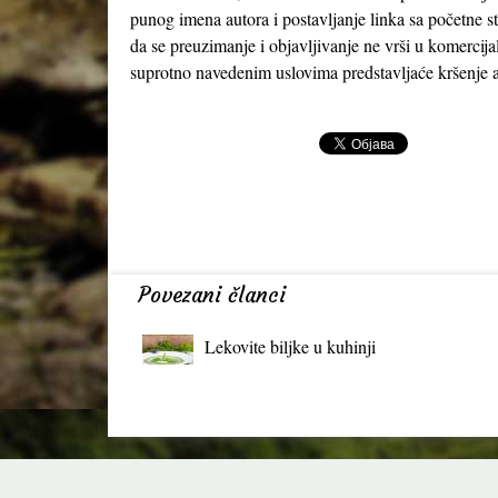
punog imena autora i postavljanje linka sa početne s
da se preuzimanje i objavljivanje ne vrši u komercija
suprotno navedenim uslovima predstavljaće kršenje a
Povezani članci
Lekovite biljke u kuhinji