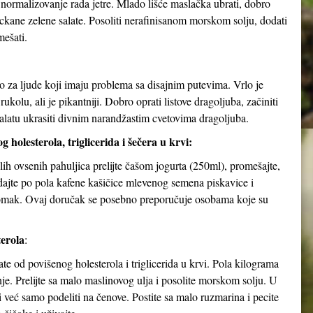
 normalizovanje rada jetre. Mlado lišće maslačka ubrati, dobro
ckane zelene salate. Posoliti nerafinisanom morskom solju, dodati
mešati.
bno za ljude koji imaju problema sa disajnim putevima. Vrlo je
olu, ali je pikantniji. Dobro oprati listove dragoljuba, začiniti
 Salatu ukrasiti divnim narandžastim cvetovima dragoljuba.
 holesterola, triglicerida i šečera u krvi:
h ovsenih pahuljica prelijte čašom jogurta (250ml), promešajte,
dodajte po pola kafene kašičice mlevenog semena piskavice i
stomak. Ovaj doručak se posebno preporučuje osobama koje su
erola
:
 od povišenog holesterola i triglicerida u krvi. Pola kilograma
nje. Prelijte sa malo maslinovog ulja i posolite morskom solju. U
ti već samo podeliti na čenove. Postite sa malo ruzmarina i pecite