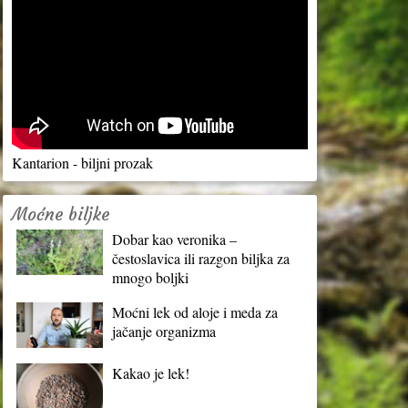
Kantarion - biljni prozak
Moćne biljke
Dobar kao veronika –
čestoslavica ili razgon biljka za
mnogo boljki
Moćni lek od aloje i meda za
jačanje organizma
Kakao je lek!