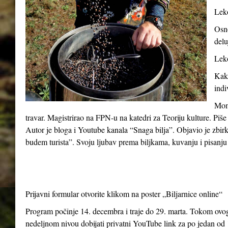
Leko
Osno
delu
Leko
Kako
indi
Momč
travar. Magistrirao na FPN-u na katedri za Teoriju kulture. Piše
Autor je bloga i Youtube kanala “Snaga bilja”. Objavio je zbir
budem turista”. Svoju ljubav prema biljkama, kuvanju i pisanju 
Prijavni formular otvorite klikom na poster „Biljarnice online“
Program počinje 14. decembra i traje do 29. marta. Tokom ovog 
nedeljnom nivou dobijati privatni YouTube link za po jedan od 