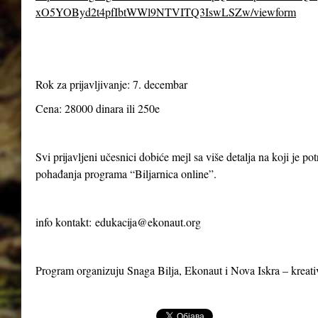
xO5YOByd2t4pfIbtWWl9NTVITQ3IswLSZw/viewform
Rok za prijavljivanje: 7. decembar
Cena: 28000 dinara ili 250e
Svi prijavljeni učesnici dobiće mejl sa više detalja na koji je p
pohađanja programa “Biljarnica online”.
info kontakt:
edukacija@ekonaut.org
Program organizuju Snaga Bilja, Ekonaut i Nova Iskra – kreat