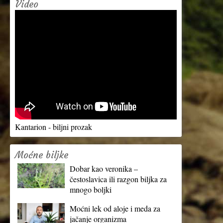
Video
Kantarion - biljni prozak
Moćne biljke
Dobar kao veronika –
čestoslavica ili razgon biljka za
mnogo boljki
Moćni lek od aloje i meda za
jačanje organizma