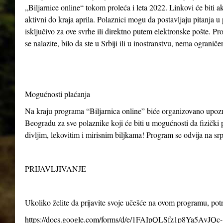
„Biljarnice online“ tokom proleća i leta 2022. Linkovi će biti ak
aktivni do kraja aprila. Polaznici mogu da postavljaju pitanja u
isključivo za ove svrhe ili direktno putem elektronske pošte. P
se nalazite, bilo da ste u Srbiji ili u inostranstvu, nema ogranič
Mogućnosti plaćanja
Na kraju programa “Biljarnica online” biće organizovano upo
Beogradu za sve polaznike koji će biti u mogućnosti da fizički p
divljim, lekovitim i mirisnim biljkama! Program se odvija na s
PRIJAVLJIVANJE
Ukoliko želite da prijavite svoje učešće na ovom programu, po
https://docs.google.com/forms/d/e/1FAIpQLSfz1p8Ya5AvJQc-