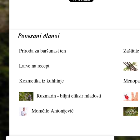
Povezani članci
Priroda za baršunast ten
Zaštitite
Larve na recept
Kozmetika iz kuhhinje
Menopau
Ruzmarin - biljni eliksir mladosti
Momčilo Antonijević