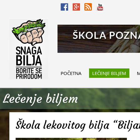
POČETNA
LEČENJE BILJEM
M
Lečenje biljem
Škola lekovitog bilja “Bilj