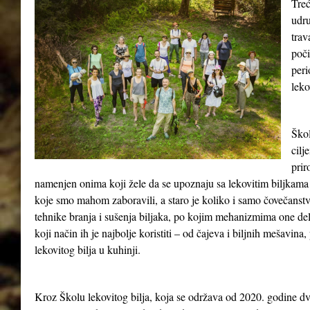
Treć
udru
tra
poči
peri
leko
Škol
cilj
prir
namenjen onima koji žele da se upoznaju sa lekovitim biljkama 
koje smo mahom zaboravili, a staro je koliko i samo čovečanst
tehnike branja i sušenja biljaka, po kojim mehanizmima one del
koji način ih je najbolje koristiti – od čajeva i biljnih mešavina
lekovitog bilja u kuhinji.
Kroz Školu lekovitog bilja, koja se održava od 2020. godine dv