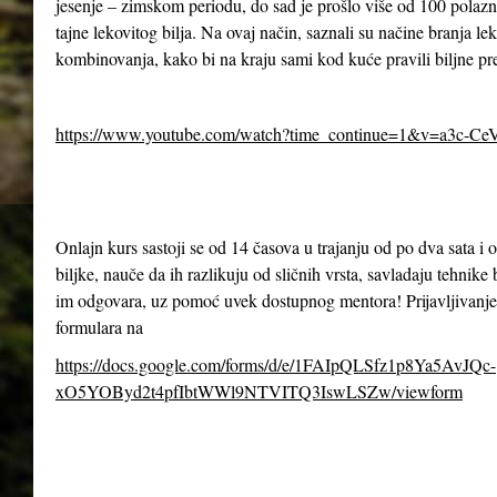
jesenje – zimskom periodu, do sad je prošlo više od 100 polazn
tajne lekovitog bilja. Na ovaj način, saznali su načine branja le
kombinovanja, kako bi na kraju sami kod kuće pravili biljne pr
https://www.youtube.com/watch?time_continue=1&v=a3c-Ce
Onlajn kurs sastoji se od 14 časova u trajanju od po dva sata 
biljke, nauče da ih razlikuju od sličnih vrsta, savladaju tehnike 
im odgovara, uz pomoć uvek dostupnog mentora! Prijavljivanje
formulara na
https://docs.google.com/forms/d/e/1FAIpQLSfz1p8Ya5AvJQc-
xO5YOByd2t4pfIbtWWl9NTVITQ3IswLSZw/viewform