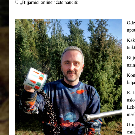
U „Biljarnici online“ ćete naučiti:
Gde 
upot
Kako
tink
Bilj
uzim
Kont
bilj
Kako
uslo
Leko
inse
Grup
osno