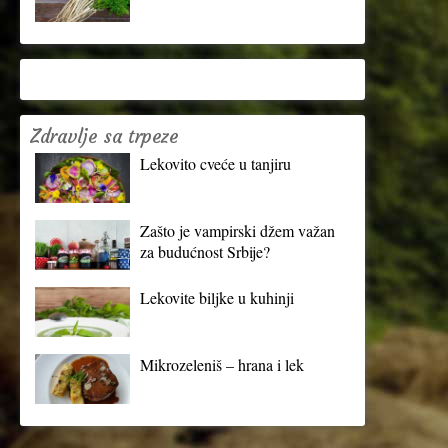
Zdravlje sa trpeze
Lekovito cveće u tanjiru
Zašto je vampirski džem važan
za budućnost Srbije?
Lekovite biljke u kuhinji
Mikrozeleniš – hrana i lek