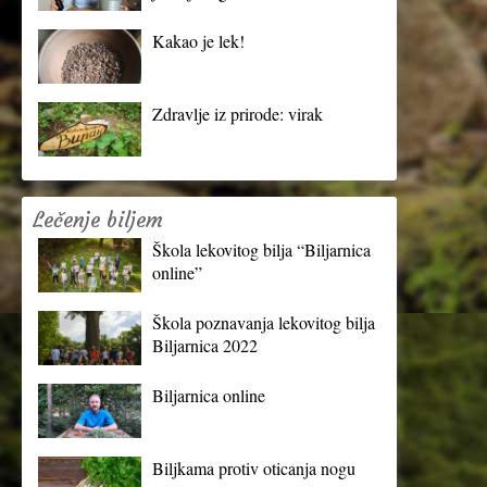
Kakao je lek!
Zdravlje iz prirode: virak
Lečenje biljem
Škola lekovitog bilja “Biljarnica
online”
Škola poznavanja lekovitog bilja
Biljarnica 2022
Biljarnica online
Biljkama protiv oticanja nogu