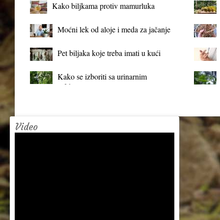
Kako biljkama protiv mamurluka
Moćni lek od aloje i meda za jačanje
organizma
Pet biljaka koje treba imati u kući
Kako se izboriti sa urinarnim
infekcijama?
Video