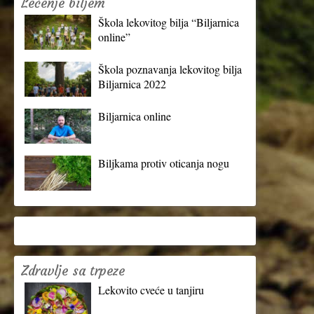
Lečenje biljem
Škola lekovitog bilja “Biljarnica
online”
Škola poznavanja lekovitog bilja
Biljarnica 2022
Biljarnica online
Biljkama protiv oticanja nogu
Zdravlje sa trpeze
Lekovito cveće u tanjiru