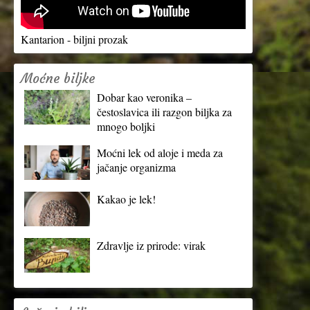
Kantarion - biljni prozak
Moćne biljke
Dobar kao veronika –
čestoslavica ili razgon biljka za
mnogo boljki
Moćni lek od aloje i meda za
jačanje organizma
Kakao je lek!
Zdravlje iz prirode: virak