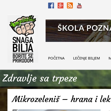
POČETNA
LEČENJE BILJEM
M
Zdravlje sa trpeze
Mikrozeleniš – hrana i lek