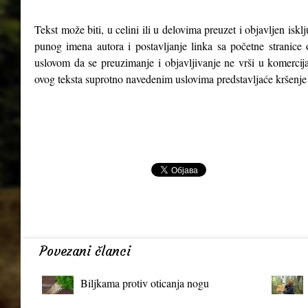
Tekst može biti, u celini ili u delovima preuzet i objavljen isk
punog imena autora i postavljanje linka sa početne stranice 
uslovom da se preuzimanje i objavljivanje ne vrši u komercija
ovog teksta suprotno navedenim uslovima predstavljaće kršenje
Povezani članci
Biljkama protiv oticanja nogu