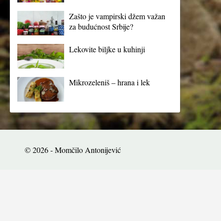
Zašto je vampirski džem važan
za budućnost Srbije?
Lekovite biljke u kuhinji
Mikrozeleniš – hrana i lek
© 2026 - Momčilo Antonijević