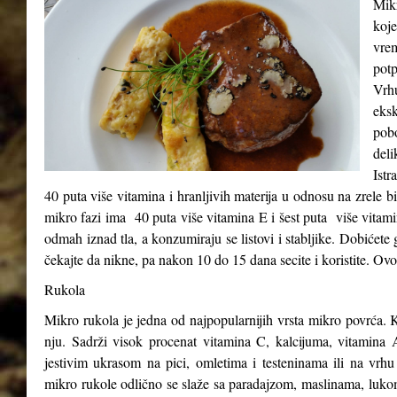
Mikr
koje
vre
potp
Vrh
eks
pob
del
Istr
40 puta više vitamina i hranljivih materija u odnosu na zrele b
mikro fazi ima 40 puta više vitamina E i šest puta više vitam
odmah iznad tla, a konzumiraju se listovi i stabljike. Dobićete 
čekajte da nikne, pa nakon 10 do 15 dana secite i koristite. Ovo
Rukola
Mikro rukola je jedna od najpopularnijih vrsta mikro povrća. K
nju. Sadrži visok procenat vitamina C, kalcijuma, vitamina A
jestivim ukrasom na pici, omletima i testeninama ili na vrhu
mikro rukole odlično se slaže sa paradajzom, maslinama, luk