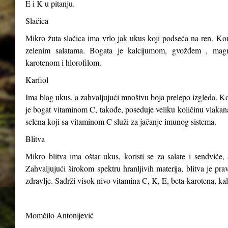
E i K u pitanju.
Slačica
Mikro žuta slačica ima vrlo jak ukus koji podseća na ren. Kori
zelenim salatama. Bogata je kalcijumom, gvožđem , magn
karotenom i hlorofilom.
Karfiol
Ima blag ukus, a zahvaljujući mnoštvu boja prelepo izgleda. Kor
je bogat vitaminom C, takođe, poseduje veliku količinu vlakana,
selena koji sa vitaminom C služi za jačanje imunog sistema.
Blitva
Mikro blitva ima oštar ukus, koristi se za salate i sendviče, 
Zahvaljujući širokom spektru hranljivih materija, blitva je p
zdravlje. Sadrži visok nivo vitamina C, K, E, beta-karotena, ka
Momčilo Antonijević