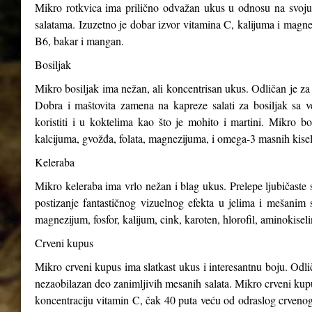
Mikro rotkvica ima prilično odvažan ukus u odnosu na svoju v
salatama. Izuzetno je dobar izvor vitamina C, kalijuma i magnez
B6, bakar i mangan.
Bosiljak
Mikro bosiljak ima nežan, ali koncentrisan ukus. Odličan je za 
Dobra i maštovita zamena na kapreze salati za bosiljak sa v
koristiti i u koktelima kao što je mohito i martini. Mikro b
kalcijuma, gvožđa, folata, magnezijuma, i omega-3 masnih kisel
Keleraba
Mikro keleraba ima vrlo nežan i blag ukus. Prelepe ljubičaste s
postizanje fantastičnog vizuelnog efekta u jelima i mešanim 
magnezijum, fosfor, kalijum, cink, karoten, hlorofil, aminokiseli
Crveni kupus
Mikro crveni kupus ima slatkast ukus i interesantnu boju. Odli
nezaobilazan deo zanimljivih mesanih salata. Mikro crveni kupus
koncentraciju vitamin C, čak 40 puta veću od odraslog crveno