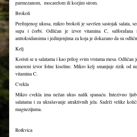
parmezanom, mocarelom ili kozjim sirom.
Brokoli
Prefinjenog ukusa, mikro brokoli je savršen sastojak salata, s
supa i čorbi. Odličan je izvor vitamina C, sulforafana i
antioksidansima i jedinjenjima za koja je dokazano da su odličn
Kelj
Koristi se u salatama i kao prilog svim vrstama mesa. Odličan j
umereni izvor folne kiseline. Mikro kelj smanjuje rizik od n
vitamina C.
Cvekla
Mikro cvekla ima nežan ukus nalik spanaću. Intezivno ljubiča
salatama i za ukrašavanje atraktivnih jela. Sadrži velike kol
magnezijuma.
Rotkvica