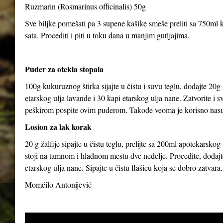
Ruzmarin (Rosmarinus officinalis) 50g
Sve biljke pomešati pa 3 supene kašike smeše preliti sa 750ml kl
sata. Procediti i piti u toku dana u manjim gutljajima.
Puder za otekla stopala
100g kukuruznog štirka sijajte u čistu i suvu teglu, dodajte 20g
etarskog ulja lavande i 30 kapi etarskog ulja nane. Zatvorite i 
peškirom pospite ovim puderom. Takođe veoma je korisno nasut
Losion za lak korak
20 g žalfije sipajte u čistu teglu, prelijte sa 200ml apotekarsk
stoji na tamnom i hladnom mestu dve nedelje. Procedite, dodajte
etarskog ulja nane. Sipajte u čistu flašicu koja se dobro zatvara.
Momčilo Antonijević