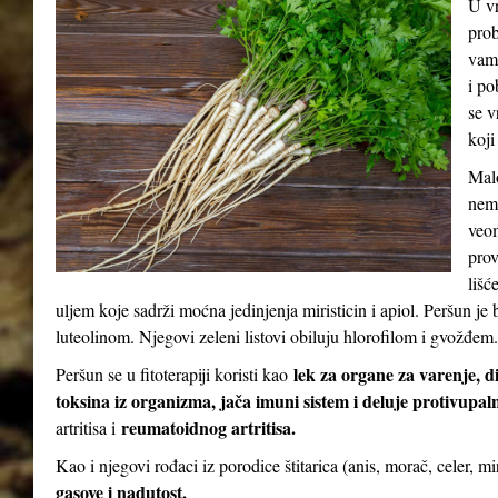
U vr
prob
vam 
i po
se v
koji
Malo
nema
veom
prov
lišć
uljem koje sadrži moćna jedinjenja miristicin i apiol. Peršun 
luteolinom. Njegovi zeleni listovi obiluju hlorofilom i gvožđem.
lek za organe za varenje, d
Peršun se u fitoterapiji koristi kao
toksina iz organizma, jača imuni sistem i deluje protivupal
reumatoidnog artritisa.
artritisa i
Kao i njegovi rođaci iz porodice štitarica (anis, morač, celer, m
gasove i nadutost.