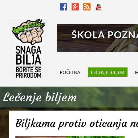
POČETNA
LEČENJE BILJEM
M
Lečenje biljem
Biljkama protiv oticanja 