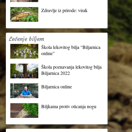
Zdravlje iz prirode: virak
Lečenje biljem
Škola lekovitog bilja “Biljarnica
online”
Škola poznavanja lekovitog bilja
Biljarnica 2022
Biljarnica online
Biljkama protiv oticanja nogu