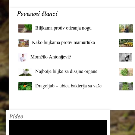
Povezani članci
Biljkama protiv oticanja nogu
Kako biljkama protiv mamurluka
Momčilo Antonijević
Najbolje biljke za disajne organe
Dragoljub – ubica bakterija sa vaše
terase
Video