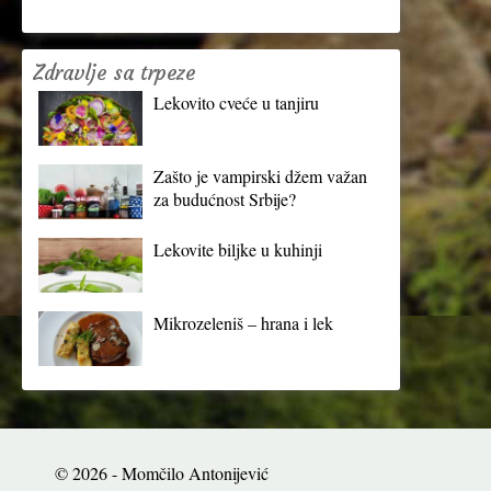
Zdravlje sa trpeze
Lekovito cveće u tanjiru
Zašto je vampirski džem važan
za budućnost Srbije?
Lekovite biljke u kuhinji
Mikrozeleniš – hrana i lek
© 2026 - Momčilo Antonijević