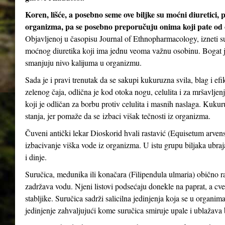
Koren, lišće, a posebno seme ove biljke su moćni diuretici, 
organizma, pa se posebno preporučuju onima koji pate od oti
Objavljenoj u časopisu Journal of Ethnopharmacology, izneti su
moćnog diuretika koji ima jednu veoma važnu osobinu. Bogat je
smanjuju nivo kalijuma u ​​organizmu.
Sada je i pravi trenutak da se sakupi kukuruzna svila, blag i ef
zelenog čaja, odlična je kod otoka nogu, celulita i za mršavljen
koji je odličan za borbu protiv celulita i masnih naslaga. Kuk
stanja, jer pomaže da se izbaci višak tečnosti iz organizma.
Čuveni antički lekar Dioskorid hvali rastavić (Equisetum arvense
izbacivanje viška vode iz organizma. U istu grupu biljaka ubrajaju
i dinje.
Suručica, medunika ili konačara (Filipendula ulmaria) obično ra
zadržava vodu. Njeni listovi podsećaju donekle na paprat, a cveto
stabljike. Suručica sadrži salicilna jedinjenja koja se u organima
jedinjenje zahvaljujući kome suručica smiruje upale i ublažava