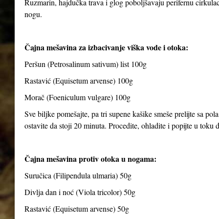
Ruzmarin, hajdučka trava i glog poboljšavaju perifernu cirkulaci
nogu.
Čajna mešavina za izbacivanje viška vode i otoka:
Peršun (Petrosalinum sativum) list 100g
Rastavić (Equisetum arvense) 100g
Morač (Foeniculum vulgare) 100g
Sve biljke pomešajte, pa tri supene kašike smeše prelijte sa pola
ostavite da stoji 20 minuta. Procedite, ohladite i popijte u toku
Čajna mešavina protiv otoka u nogama:
Suručica (Filipendula ulmaria) 50g
Divlja dan i noć (Viola tricolor) 50g
Rastavić (Equisetum arvense) 50g