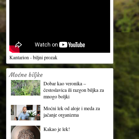
Kantarion - biljni prozak
Moćne biljke
Dobar kao veronika –
čestoslavica ili razgon biljka za
mnogo boljki
Moćni lek od aloje i meda za
jačanje organizma
Kakao je lek!