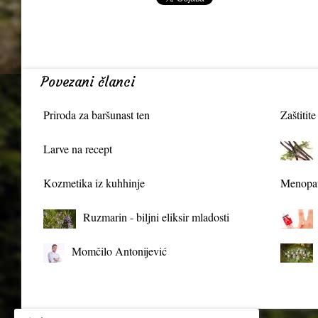
Povezani članci
Priroda za baršunast ten
Zaštitite
Larve na recept
Kozmetika iz kuhhinje
Menopau
Ruzmarin - biljni eliksir mladosti
Momčilo Antonijević