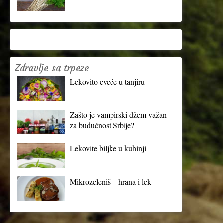
Zdravlje sa trpeze
Lekovito cveće u tanjiru
Zašto je vampirski džem važan
za budućnost Srbije?
Lekovite biljke u kuhinji
Mikrozeleniš – hrana i lek