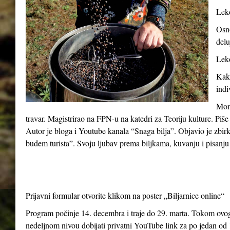
Leko
Osno
delu
Leko
Kako
indi
Momč
travar. Magistrirao na FPN-u na katedri za Teoriju kulture. Piše
Autor je bloga i Youtube kanala “Snaga bilja”. Objavio je zbir
budem turista”. Svoju ljubav prema biljkama, kuvanju i pisanju 
Prijavni formular otvorite klikom na poster „Biljarnice online“
Program počinje 14. decembra i traje do 29. marta. Tokom ovog 
nedeljnom nivou dobijati privatni YouTube link za po jedan od 