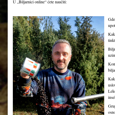
U „Biljarnici online“ ćete naučiti:
Gde 
upot
Kako
tink
Bilj
uzim
Kont
bilj
Kako
uslo
Leko
inse
Grup
osno