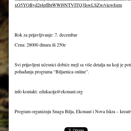
xO5YOByd2t4pfIbtWWl9NTVITQ3IswLSZw/viewform
Rok za prijavljivanje: 7. decembar
Cena: 28000 dinara ili 250e
Svi prijavljeni učesnici dobiće mejl sa više detalja na koji je p
pohađanja programa “Biljarnica online”.
info kontakt:
edukacija@ekonaut.org
Program organizuju Snaga Bilja, Ekonaut i Nova Iskra – kreat