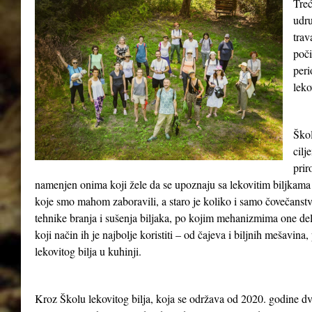
Treć
udru
tra
poči
peri
leko
Škol
cilj
prir
namenjen onima koji žele da se upoznaju sa lekovitim biljkama 
koje smo mahom zaboravili, a staro je koliko i samo čovečanst
tehnike branja i sušenja biljaka, po kojim mehanizmima one del
koji način ih je najbolje koristiti – od čajeva i biljnih mešavina
lekovitog bilja u kuhinji.
Kroz Školu lekovitog bilja, koja se održava od 2020. godine dv