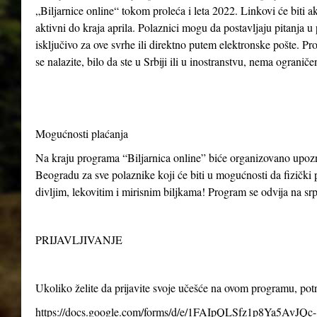
„Biljarnice online“ tokom proleća i leta 2022. Linkovi će biti ak
aktivni do kraja aprila. Polaznici mogu da postavljaju pitanja u
isključivo za ove svrhe ili direktno putem elektronske pošte. P
se nalazite, bilo da ste u Srbiji ili u inostranstvu, nema ogranič
Mogućnosti plaćanja
Na kraju programa “Biljarnica online” biće organizovano upo
Beogradu za sve polaznike koji će biti u mogućnosti da fizički p
divljim, lekovitim i mirisnim biljkama! Program se odvija na s
PRIJAVLJIVANJE
Ukoliko želite da prijavite svoje učešće na ovom programu, po
https://docs.google.com/forms/d/e/1FAIpQLSfz1p8Ya5AvJQc-