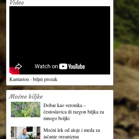
Video
Kantarion - biljni prozak
Moćne biljke
Dobar kao veronika –
čestoslavica ili razgon biljka za
mnogo boljki
Moćni lek od aloje i meda za
jačanje organizma