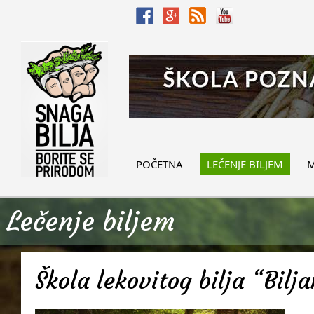
POČETNA
LEČENJE BILJEM
M
Lečenje biljem
Škola lekovitog bilja “Bilj