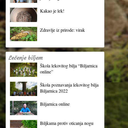
Kakao je lek!
Zdravlje iz prirode: virak
Lečenje biljem
Škola lekovitog bilja “Biljarnica
online”
Škola poznavanja lekovitog bilja
Biljarnica 2022
Biljarnica online
Biljkama protiv oticanja nogu