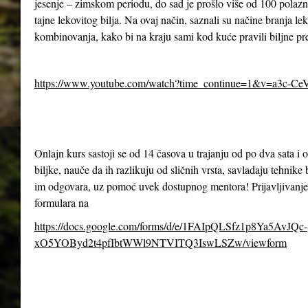
jesenje – zimskom periodu, do sad je prošlo više od 100 polazn
tajne lekovitog bilja. Na ovaj način, saznali su načine branja le
kombinovanja, kako bi na kraju sami kod kuće pravili biljne pr
https://www.youtube.com/watch?time_continue=1&v=a3c-Ce
Onlajn kurs sastoji se od 14 časova u trajanju od po dva sata 
biljke, nauče da ih razlikuju od sličnih vrsta, savladaju tehnike 
im odgovara, uz pomoć uvek dostupnog mentora! Prijavljivanje
formulara na
https://docs.google.com/forms/d/e/1FAIpQLSfz1p8Ya5AvJQc-
xO5YOByd2t4pfIbtWWl9NTVITQ3IswLSZw/viewform