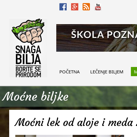
POČETNA
LEČENJE BILJEM
M
Moćne biljke
Moćni lek od aloje i meda