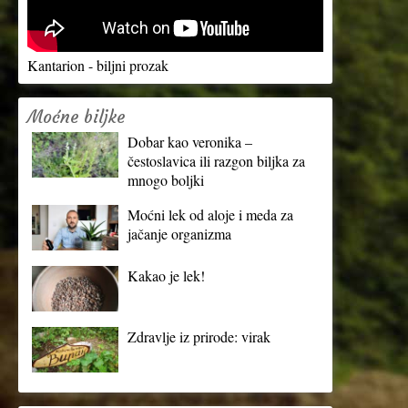
Kantarion - biljni prozak
Moćne biljke
Dobar kao veronika –
čestoslavica ili razgon biljka za
mnogo boljki
Moćni lek od aloje i meda za
jačanje organizma
Kakao je lek!
Zdravlje iz prirode: virak