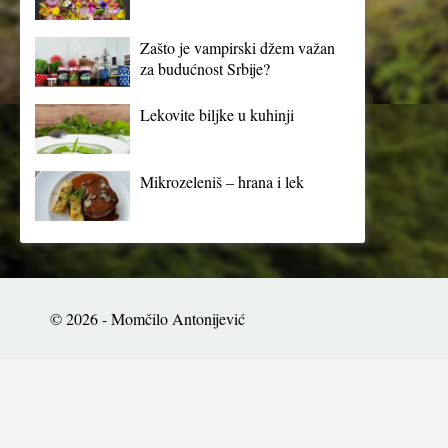
Zašto je vampirski džem važan
za budućnost Srbije?
Lekovite biljke u kuhinji
Mikrozeleniš – hrana i lek
© 2026 - Momčilo Antonijević