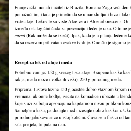
Franjevački monah i učitelj iz Brazila, Romano Zago veći deo 
pomažući im, i tada je primetio da se u narodu ljudi brzo i lako 
vrste aloje. Lekovite su vrste Aloe vera i Aloe arborescens. On j
između ostalog čini čuda za prevenciju i lečenje raka. O tome 
cured
(Rak može da se izleči). Ipak, kada je u pitanju lečenje 
da sa rezervom prihvatam ovakve tvrdnje. Ono što je sigurno je
Recept za lek od aloje i meda
Potrebno vam je: 150 g svežeg lišća aloje, 3 supene kašike kaš
rakija, mada može i votka ili viski), 250 g prirodnog meda.
Priprema: Listove težine 150 g očistite dobro vlažnom krpom i o
vremena, uklonite bodlje, isecite na komadiće i ubacite u blen
koje služi za bolju apsorciju na kapilarnom nivou prilikom kon
Sameljite u kašu, pa dodajte med i izešajte dobro kašikom. Uko
prirodno jabukovo sirće u istoj količini. Čuva se u flašici od ta
sata pre jela, tri puta na dan.