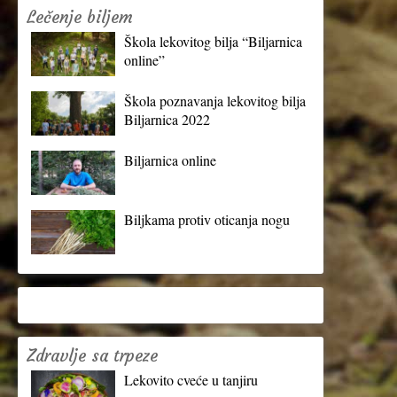
Lečenje biljem
Škola lekovitog bilja “Biljarnica
online”
Škola poznavanja lekovitog bilja
Biljarnica 2022
Biljarnica online
Biljkama protiv oticanja nogu
Zdravlje sa trpeze
Lekovito cveće u tanjiru