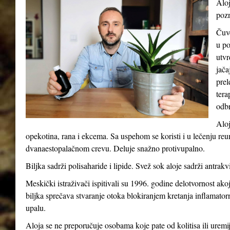
Aloj
pozn
Čuve
u po
utvr
jača
prel
tera
odb
Aloj
opekotina, rana i ekcema. Sa uspehom se koristi i u lečenju reum
dvanaestopalačnom crevu. Deluje snažno protivupalno.
Biljka sadrži polisaharide i lipide. Svež sok aloje sadrži antrakv
Meskički istraživači ispitivali su 1996. godine delotvornost ak
biljka sprečava stvaranje otoka blokiranjem kretanja inflamatorni
upalu.
Aloja se ne preporučuje osobama koje pate od kolitisa ili uremij