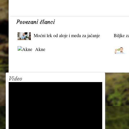
Povezani članci
Moćni lek od aloje i meda za jačanje
Biljke z
organizma
Akne
Video