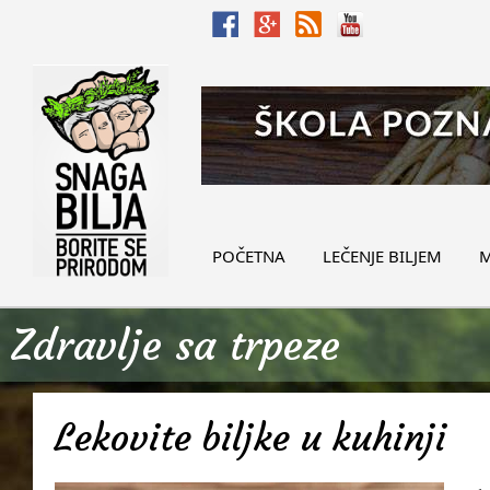
POČETNA
LEČENJE BILJEM
M
Zdravlje sa trpeze
Lekovite biljke u kuhinji