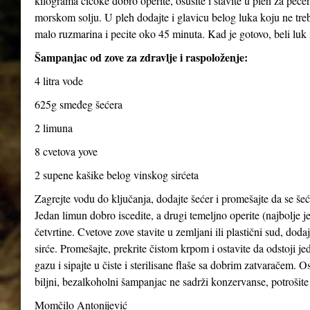
kilograma čičoke dobro operite, osušite i stavite u pleh za pečen
morskom solju. U pleh dodajte i glavicu belog luka koju ne treba
malo ruzmarina i pecite oko 45 minuta. Kad je gotovo, beli luk i
Šampanjac od zove za zdravlje i raspoloženje:
4 litra vode
625g smeđeg šećera
2 limuna
8 cvetova yove
2 supene kašike belog vinskog sirćeta
Zagrejte vodu do ključanja, dodajte šećer i promešajte da se šeće
Jedan limun dobro iscedite, a drugi temeljno operite (najbolje je
četvrtine. Cvetove zove stavite u zemljani ili plastični sud, dod
sirće. Promešajte, prekrite čistom krpom i ostavite da odstoji j
gazu i sipajte u čiste i sterilisane flaše sa dobrim zatvaračem. O
biljni, bezalkoholni šampanjac ne sadrži konzervanse, potrošite 
Momčilo Antonijević