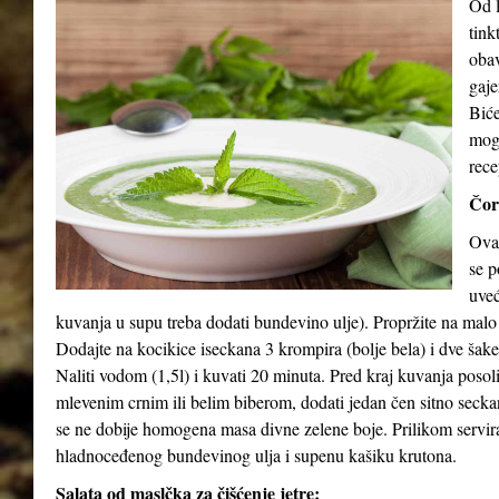
Od l
tink
obav
gaje
Biće
mog
rece
Čor
Ova 
se p
uveć
kuvanja u supu treba dodati bundevino ulje). Propržite na malo
Dodajte na kocikice iseckana 3 krompira (bolje bela) i dve šak
Naliti vodom (1,5l) i kuvati 20 minuta. Pred kraj kuvanja posol
mlevenim crnim ili belim biberom, dodati jedan čen sitno seck
se ne dobije homogena masa divne zelene boje. Prilikom serviran
hladnoceđenog bundevinog ulja i supenu kašiku krutona.
Salata od maslčka za čišćenje jetre: