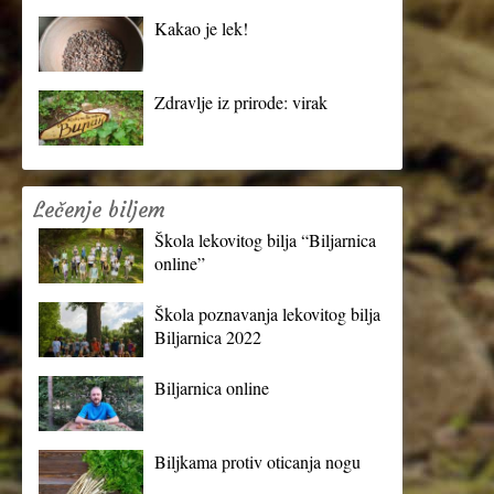
Kakao je lek!
Zdravlje iz prirode: virak
Lečenje biljem
Škola lekovitog bilja “Biljarnica
online”
Škola poznavanja lekovitog bilja
Biljarnica 2022
Biljarnica online
Biljkama protiv oticanja nogu