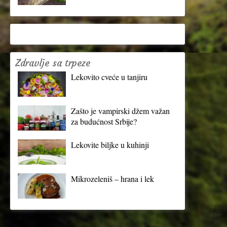
Zdravlje sa trpeze
Lekovito cveće u tanjiru
Zašto je vampirski džem važan
za budućnost Srbije?
Lekovite biljke u kuhinji
Mikrozeleniš – hrana i lek