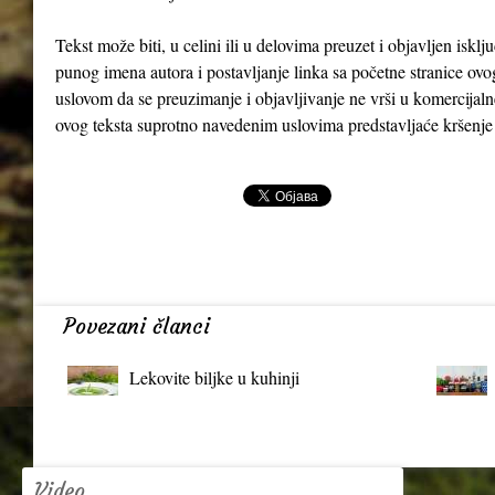
Tekst može biti, u celini ili u delovima preuzet i objavljen iskl
punog imena autora i postavljanje linka sa početne stranice ovo
uslovom da se preuzimanje i objavljivanje ne vrši u komercijaln
ovog teksta suprotno navedenim uslovima predstavljaće kršenje
Povezani članci
Lekovite biljke u kuhinji
Video