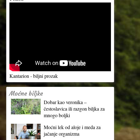
Kantarion - biljni prozak
Moćne biljke
Dobar kao veronika –
čestoslavica ili razgon biljka za
mnogo boljki
Moćni lek od aloje i meda za
jačanje organizma