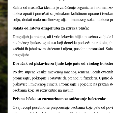
Salata od maslačka idealna je za čićenje organizma i normalizov
dobro oprati i pomešati sa jednakom količinom oprane i isecka
solju, dodati malo maslinovog ulja i limunovog soka i doboro p
Salata od listova dragoljuba za zdrava pluća:
Dragoljub je prelepa, ali i vrlo lekovita biljka posebno za ljud
neobičnog ljutkastog ukusa koji donekle podseća na rukolu, ali j
začiniti ih jabukovim sirćetom i uljem, posoliti i promešati. Sa
dragoljuba.
Doručak od piskavice za ljude koje pate od visokog holesterol
Po dve supene kašike mlevenog lanenog semena i celih ovsenih 
promešajte, poklopite i ostavite da prenoći u frižideru. Ujutro
piskavice i mlevenog cimeta. Promešajte i pojedite na prazan 
osobama koje su rezistentne na insulin.
Pečena čičoka sa ruzmarinom za snižavanje holeterola
:
Ovaj recept posebno se preporučuje osobama koje pate od povišen