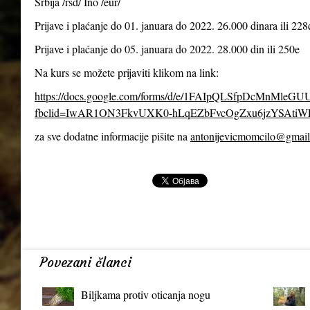
Srbija /rsd/ Ino /eur/
Prijave i plaćanje do 01. januara do 2022. 26.000 dinara ili 228
Prijave i plaćanje do 05. januara do 2022. 28.000 din ili 250e
Na kurs se možete prijaviti klikom na link:
https://docs.google.com/forms/d/e/1FAIpQLSfpDcMnMl
fbclid=IwAR1ON3FkvUXK0-hLqEZbFvcOgZxu6jzYSAtiW
za sve dodatne informacije pišite na
antonijevicmomcilo@gmai
Povezani članci
Biljkama protiv oticanja nogu