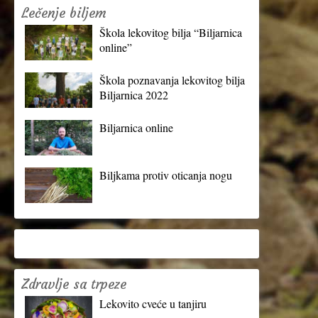
Lečenje biljem
Škola lekovitog bilja “Biljarnica
online”
Škola poznavanja lekovitog bilja
Biljarnica 2022
Biljarnica online
Biljkama protiv oticanja nogu
Zdravlje sa trpeze
Lekovito cveće u tanjiru