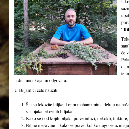
Ukol
sazn
upot
prir
“Bil
Tok
sata
će v
Pola
da n
tehn
u dinamici koja im odgovara.
U Biljarnici ćete naučiti:
Šta su lekovite biljke, kojim mehanizmima deluju na naše
sastojaka lekovitih biljaka
Kako se i od kojih biljaka prave infuzi, dekokti, tinkture,
Biljne mešavine – kako se prave, koliko dugo se uzimaju