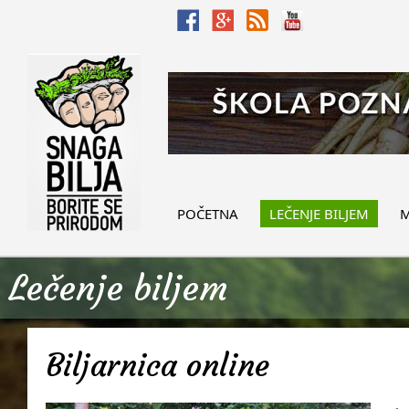
POČETNA
LEČENJE BILJEM
M
Lečenje biljem
Biljarnica online