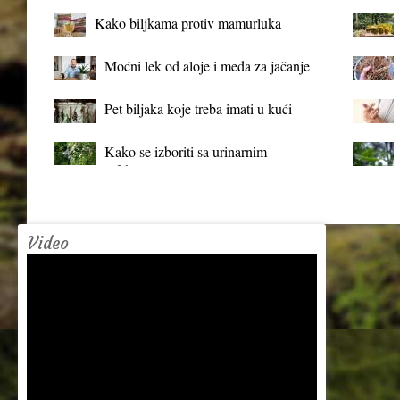
Kako biljkama protiv mamurluka
Moćni lek od aloje i meda za jačanje
organizma
Pet biljaka koje treba imati u kući
Kako se izboriti sa urinarnim
infekcijama?
Video