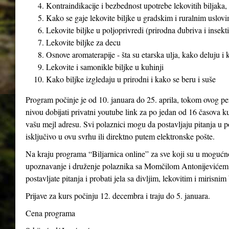
Kontraindikacije i bezbednost upotrebe lekovitih biljaka, 
Kako se gaje lekovite biljke u gradskim i ruralnim uslovim
Lekovite biljke u poljoprivredi (prirodna đubriva i insekti
Lekovite biljke za decu
Osnove aromaterapije - šta su etarska ulja, kako deluju i
Lekovite i samonikle biljke u kuhinji
Kako biljke izgledaju u prirodni i kako se beru i suše
Program počinje je od 10. januara do 25. aprila, tokom ovog pe
nivou dobijati privatni youtube link za po jedan od 16 časova ku
vašu mejl adresu. Svi polaznici mogu da postavljaju pitanja u p
isključivo u ovu svrhu ili direktno putem elektronske pošte.
Na kraju programa “Biljarnica online” za sve koji su u mogućno
upoznavanje i druženje polaznika sa Momčilom Antonijevićem 
postavljate pitanja i probati jela sa divljim, lekovitim i mirisnim
Prijave za kurs počinju 12. decembra i traju do 5. januara.
Cena programa