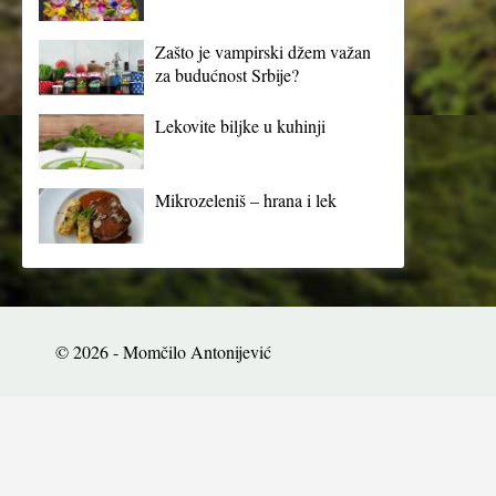
Zašto je vampirski džem važan
za budućnost Srbije?
Lekovite biljke u kuhinji
Mikrozeleniš – hrana i lek
© 2026 - Momčilo Antonijević