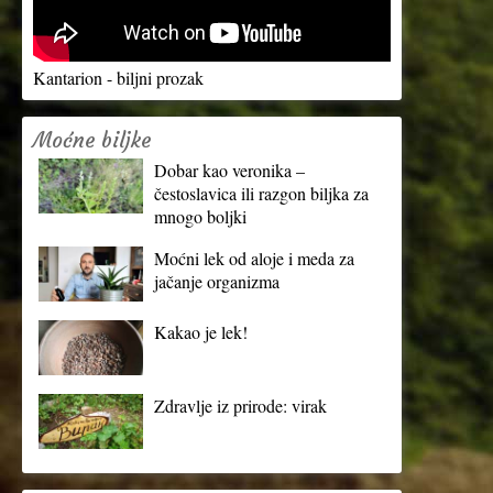
Kantarion - biljni prozak
Moćne biljke
Dobar kao veronika –
čestoslavica ili razgon biljka za
mnogo boljki
Moćni lek od aloje i meda za
jačanje organizma
Kakao je lek!
Zdravlje iz prirode: virak