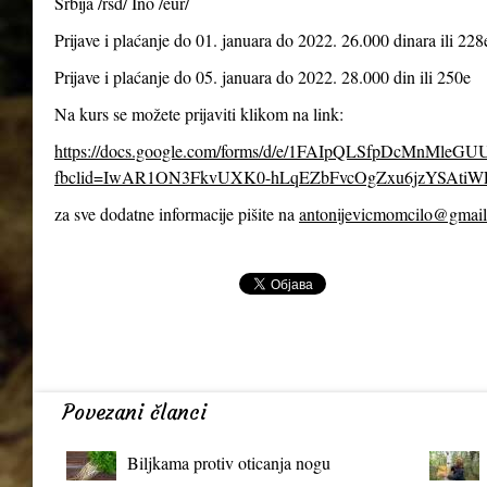
Srbija /rsd/ Ino /eur/
Prijave i plaćanje do 01. januara do 2022. 26.000 dinara ili 228
Prijave i plaćanje do 05. januara do 2022. 28.000 din ili 250e
Na kurs se možete prijaviti klikom na link:
https://docs.google.com/forms/d/e/1FAIpQLSfpDcMnMl
fbclid=IwAR1ON3FkvUXK0-hLqEZbFvcOgZxu6jzYSAtiW
za sve dodatne informacije pišite na
antonijevicmomcilo@gmai
Povezani članci
Biljkama protiv oticanja nogu