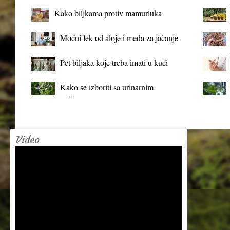
Kako biljkama protiv mamurluka
Moćni lek od aloje i meda za jačanje
organizma
Pet biljaka koje treba imati u kući
Kako se izboriti sa urinarnim
infekcijama?
Video