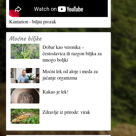
Kantarion - biljni prozak
Moćne biljke
Dobar kao veronika –
čestoslavica ili razgon biljka za
mnogo boljki
Moćni lek od aloje i meda za
jačanje organizma
Kakao je lek!
Zdravlje iz prirode: virak