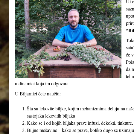
Ukol
sazn
upot
prir
“Bil
Tok
sata
će v
Pola
da n
tehn
u dinamici koja im odgovara.
U Biljarnici ćete naučiti:
Šta su lekovite biljke, kojim mehanizmima deluju na naše
sastojaka lekovitih biljaka
Kako se i od kojih biljaka prave infuzi, dekokti, tinkture,
Biljne mešavine – kako se prave, koliko dugo se uzimaju