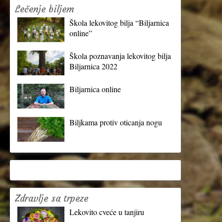
Lečenje biljem
Škola lekovitog bilja “Biljarnica
online”
Škola poznavanja lekovitog bilja
Biljarnica 2022
Biljarnica online
Biljkama protiv oticanja nogu
Zdravlje sa trpeze
Lekovito cveće u tanjiru