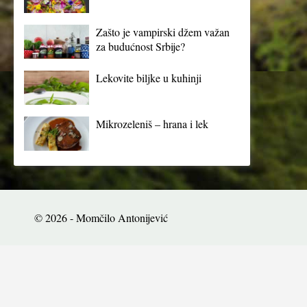
Zašto je vampirski džem važan
za budućnost Srbije?
Lekovite biljke u kuhinji
Mikrozeleniš – hrana i lek
© 2026 - Momčilo Antonijević