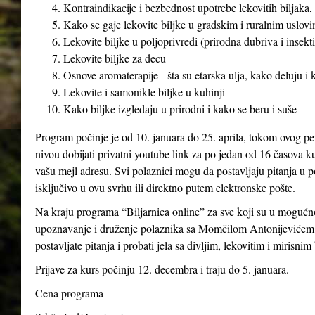
Kontraindikacije i bezbednost upotrebe lekovitih biljaka, 
Kako se gaje lekovite biljke u gradskim i ruralnim uslovim
Lekovite biljke u poljoprivredi (prirodna đubriva i insekti
Lekovite biljke za decu
Osnove aromaterapije - šta su etarska ulja, kako deluju i
Lekovite i samonikle biljke u kuhinji
Kako biljke izgledaju u prirodni i kako se beru i suše
Program počinje je od 10. januara do 25. aprila, tokom ovog pe
nivou dobijati privatni youtube link za po jedan od 16 časova ku
vašu mejl adresu. Svi polaznici mogu da postavljaju pitanja u p
isključivo u ovu svrhu ili direktno putem elektronske pošte.
Na kraju programa “Biljarnica online” za sve koji su u mogućno
upoznavanje i druženje polaznika sa Momčilom Antonijevićem 
postavljate pitanja i probati jela sa divljim, lekovitim i mirisnim
Prijave za kurs počinju 12. decembra i traju do 5. januara.
Cena programa