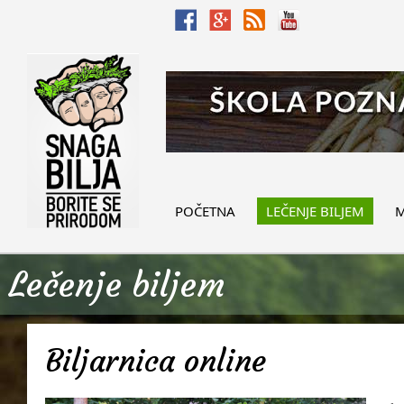
POČETNA
LEČENJE BILJEM
M
Lečenje biljem
Biljarnica online