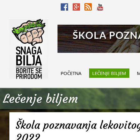
POČETNA
LEČENJE BILJEM
M
Lečenje biljem
Škola poznavanja lekovitog
2022