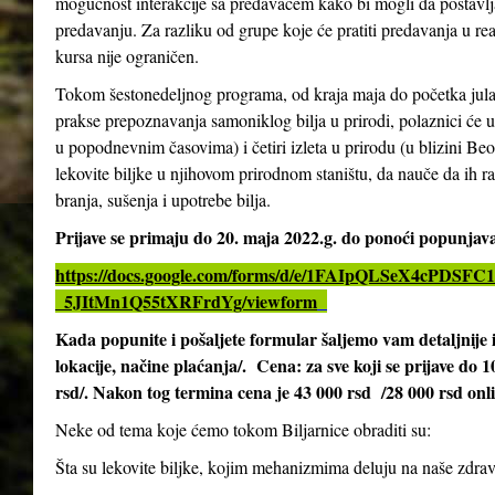
mogućnost interakcije sa predavačem kako bi mogli da postavlja
predavanju. Za razliku od grupe koje će pratiti predavanja u re
kursa nije ograničen.
Tokom šestonedeljnog programa, od kraja maja do početka jula 2
prakse prepoznavanja samoniklog bilja u prirodi, polaznici će 
u popodnevnim časovima) i četiri izleta u prirodu (u blizini Be
lekovite biljke u njihovom prirodnom staništu, da nauče da ih ra
branja, sušenja i upotrebe bilja.
Prijave se primaju do 20. maja 2022.g. do ponoći popunja
https://docs.google.com/forms/d/e/1FAIpQLSeX4cPD
_5JItMn1Q55tXRFrdYg/viewform
Kada popunite i pošaljete formular šaljemo vam detaljnij
lokacije, načine plaćanja/. Cena: za sve koji se prijave do 
rsd/. Nakon tog termina cena je 43 000 rsd /28 000 rsd onl
Neke od tema koje ćemo tokom Biljarnice obraditi su:
Šta su lekovite biljke, kojim mehanizmima deluju na naše zdrav