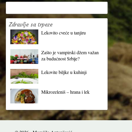
Zdravlje sa trpeze
Lekovito cveće u tanjiru
Zašto je vampirski džem važan
za budućnost Srbije?
Lekovite biljke u kuhinji
Mikrozeleniš – hrana i lek