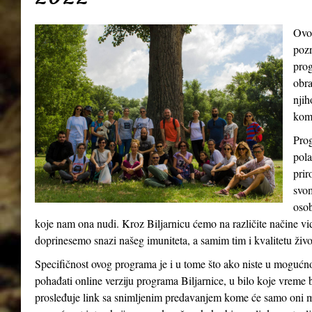
Ovo
pozn
prog
obra
njih
kom
Prog
pola
prir
svom
osob
koje nam ona nudi. Kroz Biljarnicu ćemo na različite načine v
doprinesemo snazi našeg imuniteta, a samim tim i kvalitetu živ
Specifičnost ovog programa je i u tome što ako niste u mogućn
pohađati online verziju programa Biljarnice, u bilo koje vreme 
prosleđuje link sa snimljenim predavanjem kome će samo oni m