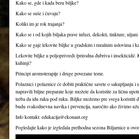
Kako se, gde i kada beru biljke?
Kako se suše i čuvaju?
Koliki im je rok trajanja?
Kako se i od kojih biljaka prave infuzi, dekokti, tinkture, uljan
Kako se gaje lekovite biljke u gradskim i ruralnim uslovima i ka
Lekovite biljke u poljoprivredi /prirodna đubriva i insekticidi/.
kuhinji?
Principi aromoterapije i druge povezane teme.
Polaznici i polaznice će dobiti praktične savete o sakupljanju i 
napravili biljne preparate koje možete da koristite za ličnu up
treba da idu ruku pod ruku. Biljke možemo pre svega koristiti d
budu svakodnevna navika i prevencija, naročito ako živimo už
Info kontakt:
edukacija@ekonaut.org
Pogledajte kako je izgledala prethodna sezona Biljarnice u ov