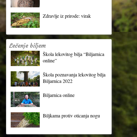
Zdravlje iz prirode: virak
Lečenje biljem
Škola lekovitog bilja “Biljarnica
online”
Škola poznavanja lekovitog bilja
Biljarnica 2022
Biljarnica online
Biljkama protiv oticanja nogu