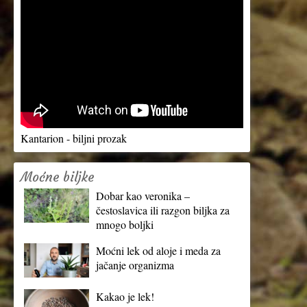
Kantarion - biljni prozak
Moćne biljke
Dobar kao veronika –
čestoslavica ili razgon biljka za
mnogo boljki
Moćni lek od aloje i meda za
jačanje organizma
Kakao je lek!