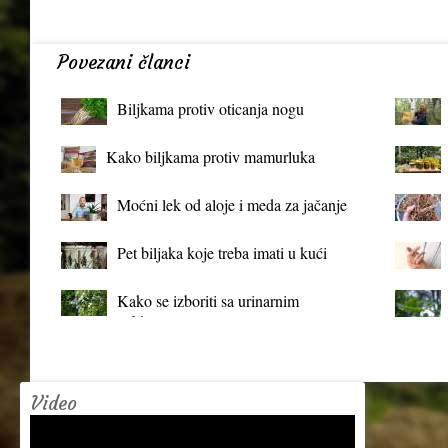
Povezani članci
Biljkama protiv oticanja nogu
Kako biljkama protiv mamurluka
Moćni lek od aloje i meda za jačanje
organizma
Pet biljaka koje treba imati u kući
Kako se izboriti sa urinarnim
infekcijama?
Video