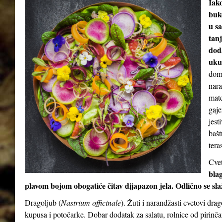
Iak
buke
u sa
tan
dod
uku
doma
nara
mate
gaje
jest
bašt
teras
Cvet
blag
plavom bojom obogatiće čitav dijapazon jela. Odlično se sl
Dragoljub (
Nastrium officinale
). Žuti i narandžasti cvetovi dra
kupusa i potočarke. Dobar dodatak za salatu, rolnice od pirinča