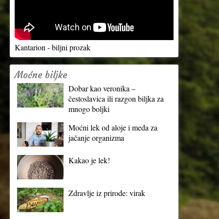
Kantarion - biljni prozak
Moćne biljke
Dobar kao veronika –
čestoslavica ili razgon biljka za
mnogo boljki
Moćni lek od aloje i meda za
jačanje organizma
Kakao je lek!
Zdravlje iz prirode: virak