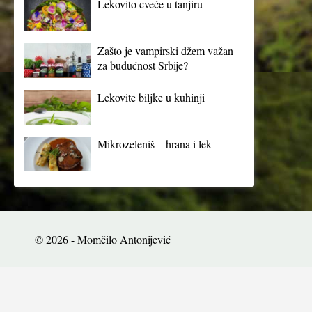
Lekovito cveće u tanjiru
Zašto je vampirski džem važan
za budućnost Srbije?
Lekovite biljke u kuhinji
Mikrozeleniš – hrana i lek
© 2026 - Momčilo Antonijević