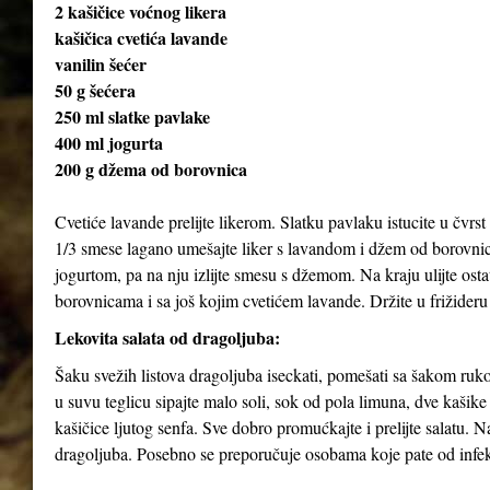
2 kašičice voćnog likera
kašičica cvetića lavande
vanilin šećer
50 g šećera
250 ml slatke pavlake
400 ml jogurta
200 g džema od borovnica
Cvetiće lavande prelijte likerom. Slatku pavlaku istucite u čvrst 
1/3 smese lagano umešajte liker s lavandom i džem od borovnica
jogurtom, pa na nju izlijte smesu s džemom. Na kraju ulijte ost
borovnicama i sa još kojim cvetićem lavande. Držite u frižideru
Lekovita salata od dragoljuba:
Šaku svežih listova dragoljuba iseckati, pomešati sa šakom rukol
u suvu teglicu sipajte malo soli, sok od pola limuna, dve kašik
kašičice ljutog senfa. Sve dobro promućkajte i prelijte salatu. 
dragoljuba. Posebno se preporučuje osobama koje pate od infekc