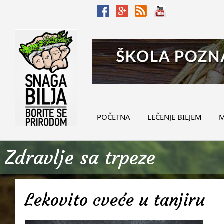
POČETNA
LEČENJE BILJEM
M
Zdravlje sa trpeze
Lekovito cveće u tanjiru