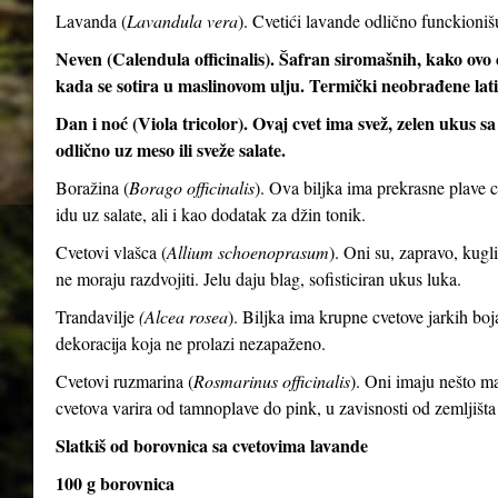
Lavanda (
Lavandula vera
). Cvetići lavande odlično funckioni
Neven (Calendula officinalis). Šafran siromašnih, kako ovo c
kada se sotira u maslinovom ulju. Termički neobrađene latic
Dan i noć (Viola tricolor). Ovaj cvet ima svež, zelen ukus 
odlično uz meso ili sveže salate.
Boražina (
Borago officinalis
). Ova biljka ima prekrasne plave 
idu uz salate, ali i kao dodatak za džin tonik.
Cvetovi vlašca (
Allium schoenoprasum
). Oni su, zapravo, kugli
ne moraju razdvojiti. Jelu daju blag, sofisticiran ukus luka.
Trandavilje
(Alcea rosea
). Biljka ima krupne cvetove jarkih boj
dekoracija koja ne prolazi nezapaženo.
Cvetovi ruzmarina (
Rosmarinus officinalis
). Oni imaju nešto man
cvetova varira od tamnoplave do pink, u zavisnosti od zemljišta
Slatkiš od borovnica sa cvetovima lavande
100 g borovnica