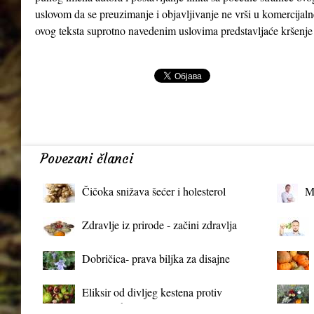
uslovom da se preuzimanje i objavljivanje ne vrši u komercijaln
ovog teksta suprotno navedenim uslovima predstavljaće kršenje
Povezani članci
Čičoka snižava šećer i holesterol
M
Zdravlje iz prirode - začini zdravlja
Dobričica- prava biljka za disajne
organe
Eliksir od divljeg kestena protiv
proširenih vena