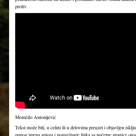
proliv.
Momčilo Antonijević
Tekst može biti, u celini ili u delovima preuzet i objavljen iskl
punog imena autora i postavljanje linka sa početne stranice ovo