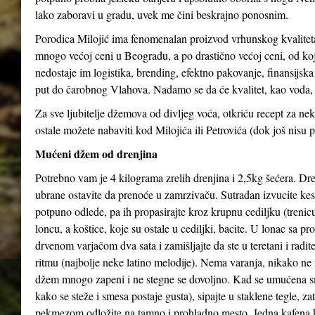
lako zaboravi u gradu, uvek me čini beskrajno ponosnim.
Porodica Milojić ima fenomenalan proizvod vrhunskog kvaliteta
mnogo većoj ceni u Beogradu, a po drastično većoj ceni, od koj
nedostaje im logistika, brending, efektno pakovanje, finansijs
put do čarobnog Vlahova. Nadamo se da će kvalitet, kao voda, 
Za sve ljubitelje džemova od divljeg voća, otkriću recept za 
ostale možete nabaviti kod Milojića ili Petrovića (dok još nisu p
Mućeni džem od drenjina
Potrebno vam je 4 kilograma zrelih drenjina i 2,5kg šećera. Dren
ubrane ostavite da prenoće u zamrzivaču. Sutradan izvucite kes
potpuno odlede, pa ih propasirajte kroz krupnu cediljku (trenicu
loncu, a koštice, koje su ostale u cediljki, bacite. U lonac sa p
drvenom varjačom dva sata i zamišljajte da ste u teretani i radi
ritmu (najbolje neke latino melodije). Nema varanja, nikako ne 
džem mnogo zapeni i ne stegne se dovoljno. Kad se umućena s
kako se steže i smesa postaje gusta), sipajte u staklene tegle, z
pekmezom odložite na tamno i prohladno mesto. Jedna kafena 