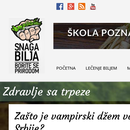
POČETNA
LEČENJE BILJEM
M
Zdravlje sa trpeze
Zašto je vampirski džem v
Srbije?