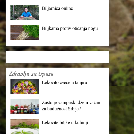
Biljarnica online
Biljkama protiv oticanja nogu
Zdravlje sa trpeze
Lekovito cveće u tanjiru
Zašto je vampirski džem važan
za budućnost Srbije?
Lekovite biljke u kuhinji