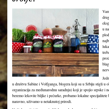
Vamp
drug
eksp
u na
plod
najb
luka
treb
proi
blag
nerv
Jedn
u društvu Sabine i Volfganga, blogera koji su u Srbiju stigli 
organizacija za međunarodnu saradnju) koji je spojio srpske i 
beremo lekovite biljke i pečurke, probamo lokalne specijalitete b
naravno, uživamo u netaknutoj prirodi.