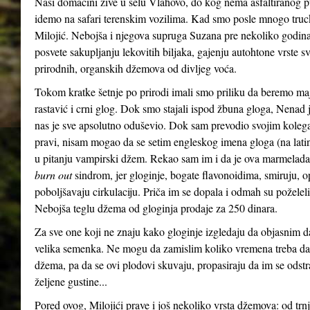
Naši domaćini žive u selu Vlahovo, do kog nema asfaltiranog p
idemo na safari terenskim vozilima. Kad smo posle mnogo truck
Milojić. Nebojša i njegova supruga Suzana pre nekoliko godina, 
posvete sakupljanju lekovitih biljaka, gajenju autohtone vrste sv
prirodnih, organskih džemova od divljeg voća.
Tokom kratke šetnje po prirodi imali smo priliku da beremo maj
rastavić i crni glog. Dok smo stajali ispod žbuna gloga, Nenad
nas je sve apsolutno oduševio. Dok sam prevodio svojim koleg
pravi, nisam mogao da se setim engleskog imena gloga (na la
u pitanju vampirski džem. Rekao sam im i da je ova marmelad
burn out
sindrom, jer gloginje, bogate flavonoidima, smiruju, op
poboljšavaju cirkulaciju. Priča im se dopala i odmah su poželel
Nebojša teglu džema od gloginja prodaje za 250 dinara.
Za sve one koji ne znaju kako gloginje izgledaju da objasnim da 
velika semenka. Ne mogu da zamislim koliko vremena treba da 
džema, pa da se ovi plodovi skuvaju, propasiraju da im se ods
željene gustine...
Pored ovog, Milojići prave i još nekoliko vrsta džemova: od trnji