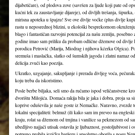
dijabetičare), od plodova zove (savršen za ljude koji pate od ops
kućni lek za zaustavljanje dijareje), od divljih trešanja, šipurka
mirisna apoteka u špajzu! Sve ove divlje voćke (plus divlje kupin
rastu u neposrednoj blizini, u ekološki besprekornom okruženju
blago i fantastičan razvojni potencijal za našu zemlju, posebno 
godine imao sam priliku da probam odlične džemove od divlje kupi
porodica Petrović (Marija, Miodrag i njihova kćerka Olgica). Po
sremuša i maslačka, slatko od šumskih jagoda i zlatni namaz od
delicija zvuči kao poezija.
Ukratko, uzgajanje, sakupljanje i prerada divljeg voća, pečuraka
koju treba da iskoristimo.
Posle berbe biljaka, seli smo da ručamo ispod veličanstvene kr
dvorištu Milojića. Domaća rakija bila je jaka i dobra, proja sa 
koprive oduševila je naše goste iz Nemačke. Naravno, zvezde t
lokalni specijaliteti: belmuž (ili kako sam im preveo na englesk
kraju, rolat sa džemom od trnjina i vanilice sa pekmezom od sa
ubedljivo najjači utisak ostavila je ljubaznost, gostoljubivost 
potpuno probila jezičku barijeru i apsolutno oborila s nogu Nemce