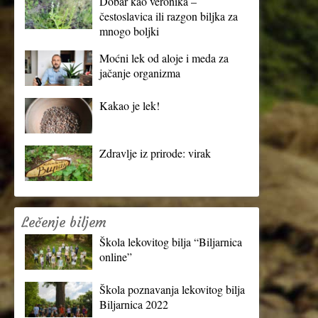
Dobar kao veronika –
čestoslavica ili razgon biljka za
mnogo boljki
Moćni lek od aloje i meda za
jačanje organizma
Kakao je lek!
Zdravlje iz prirode: virak
Lečenje biljem
Škola lekovitog bilja “Biljarnica
online”
Škola poznavanja lekovitog bilja
Biljarnica 2022