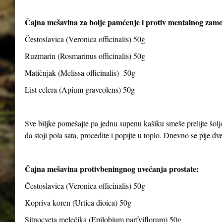
Čajna mešavina za bolje pamćenje i protiv mentalnog zam
Čestoslavica (Veronica officinalis) 50g
Ruzmarin (Rosmarinus officinalis) 50g
Matičnjak (Melissa officinalis) 50g
List celera (Apium graveolens) 50g
Sve biljke pomešajte pa jednu supenu kašiku smeše prelijte šolj
da stoji pola sata, procedite i popijte u toplo. Dnevno se pije dve 
Čajna mešavina protivbeningnog uvećanja prostate:
Čestoslavica (Veronica officinalis) 50g
Kopriva koren (Urtica dioica) 50g
Sitnocveta melečika (Epilobium parfviflorum) 50g