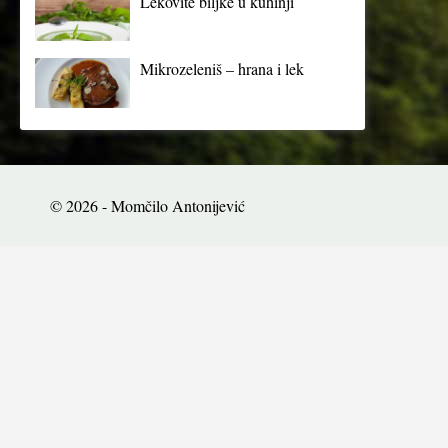
Lekovite biljke u kuhinji
Mikrozeleniš – hrana i lek
© 2026 - Momčilo Antonijević