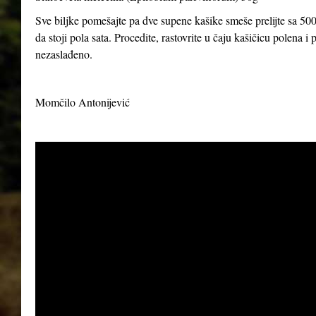
Sve biljke pomešajte pa dve supene kašike smeše prelijte sa 500
da stoji pola sata. Procedite, rastovrite u čaju kašičicu polena 
nezaslađeno.
Momčilo Antonijević