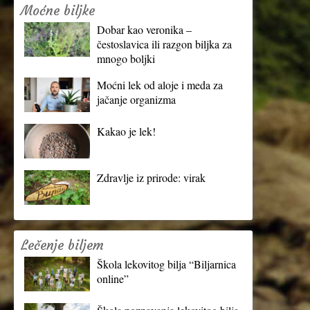
Moćne biljke
Dobar kao veronika –
čestoslavica ili razgon biljka za
mnogo boljki
Moćni lek od aloje i meda za
jačanje organizma
Kakao je lek!
Zdravlje iz prirode: virak
Lečenje biljem
Škola lekovitog bilja “Biljarnica
online”