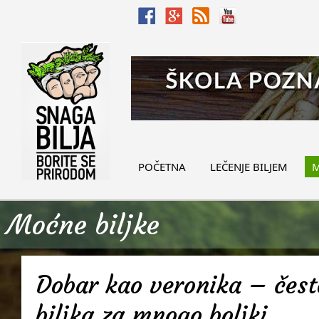
POČETNA
LEČENJE BILJEM
M
Moćne biljke
Dobar kao veronika – često
biljka za mnogo boljki