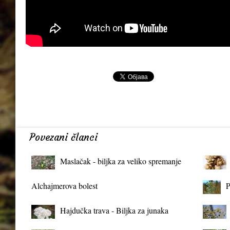
Povezani članci
Maslačak - biljka za veliko spremanje
organizma
Alchajmerova bolest
P
Hajdučka trava - Biljka za junaka