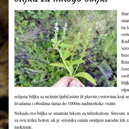
Star
smat
na l
svet
Kada
vero
brzo
Riml
čove
osob
bilj
otpa
zeljasta biljka sa nežnim ljubičastim ili plavim cvetovima koji 
livadama i obodima šuma do 1000m nadmorkske visine.
Nekada ova biljka se smatrala lekom za tuberkulozu. Srećom, n
za ovu tešku bolest, ali je veronika ostala omiljeni narodni lek 
mokrenje.