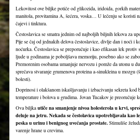
Lekovitost ove biljke potiče od glikozida, iridoida, gorkih mater
manitola, provitamina A, šećera, voska… U lečenju se koristi n
čajevi i tinktura.
Čestoslavica se smatra jednim od najboljih biljnih lekova za up
Pije se čaj od jednakih delova čestoslavice, divlje dan i noći i 
noćurka. Čestoslavica se preporučuje i kao efikasan lek protiv st
ljude u godinama je poboljšava memoriju, posebno ako se zabor
Premorenim osobama umanjuje nervozu i pomže da utonu u dubo
sprečava stvaranje grumenova proteina a-sinukleina u mozgu (
bolesti).
Doprinosi i olakšanom iskašljavanju i izbacivanju sekreta kod b
temperature i bolova u grudima. Jovan Tucakov je preoručuje ko
utiče na smanjenje nivoa holesterola u krvi, spr
Ova biljka
deluje na jetru. Nekada se čestolavica upotrebljavala kao le
peska u urinu i benignog uvećanja prostate.
Stimuliše želud
varenje hrane u crevima.