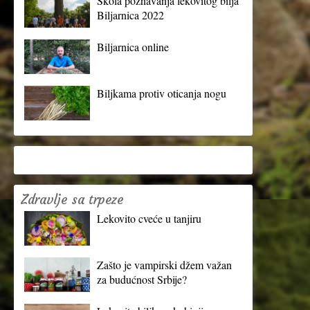
Škola poznavanja lekovitog bilja
Biljarnica 2022
Biljarnica online
Biljkama protiv oticanja nogu
Zdravlje sa trpeze
Lekovito cveće u tanjiru
Zašto je vampirski džem važan
za budućnost Srbije?