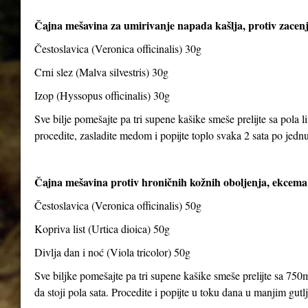
Čajna mešavina za umirivanje napada kašlja, protiv zacenj
Čestoslavica (Veronica officinalis) 30g
Crni slez (Malva silvestris) 30g
Izop (Hyssopus officinalis) 30g
Sve bilje pomešajte pa tri supene kašike smeše prelijte sa pola li
procedite, zasladite medom i popijte toplo svaka 2 sata po jedn
Čajna mešavina protiv hroničnih kožnih oboljenja, ekcema 
Čestoslavica (Veronica officinalis) 50g
Kopriva list (Urtica dioica) 50g
Divlja dan i noć (Viola tricolor) 50g
Sve biljke pomešajte pa tri supene kašike smeše prelijte sa 750m
da stoji pola sata. Procedite i popijte u toku dana u manjim gut