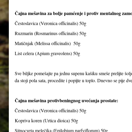
Čajna mešavina za bolje pamćenje i protiv mentalnog zam
Čestoslavica (Veronica officinalis) 50g
Ruzmarin (Rosmarinus officinalis) 50g
Matičnjak (Melissa officinalis) 50g
List celera (Apium graveolens) 50g
Sve biljke pomešajte pa jednu supenu kašiku smeše prelijte šolj
da stoji pola sata, procedite i popijte u toplo. Dnevno se pije dve 
Čajna mešavina protivbeningnog uvećanja prostate:
Čestoslavica (Veronica officinalis) 50g
Kopriva koren (Urtica dioica) 50g
Sitnocveta melečika (Epilobium parfviflorum) 50g