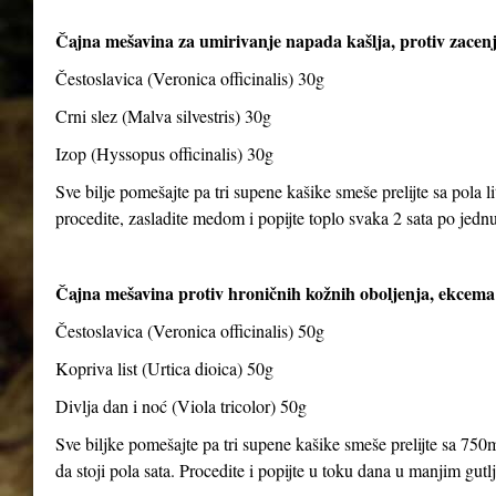
Čajna mešavina za umirivanje napada kašlja, protiv zacenj
Čestoslavica (Veronica officinalis) 30g
Crni slez (Malva silvestris) 30g
Izop (Hyssopus officinalis) 30g
Sve bilje pomešajte pa tri supene kašike smeše prelijte sa pola li
procedite, zasladite medom i popijte toplo svaka 2 sata po jedn
Čajna mešavina protiv hroničnih kožnih oboljenja, ekcema 
Čestoslavica (Veronica officinalis) 50g
Kopriva list (Urtica dioica) 50g
Divlja dan i noć (Viola tricolor) 50g
Sve biljke pomešajte pa tri supene kašike smeše prelijte sa 750m
da stoji pola sata. Procedite i popijte u toku dana u manjim gut