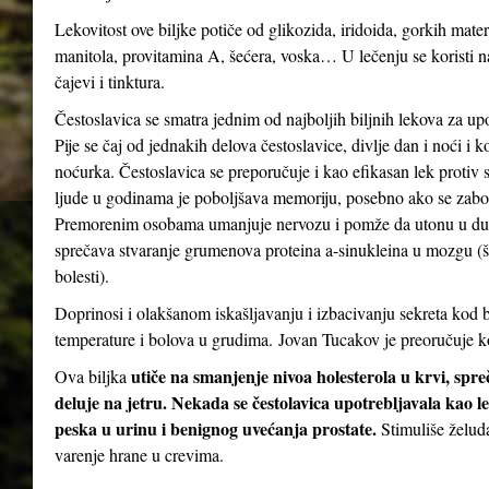
Lekovitost ove biljke potiče od glikozida, iridoida, gorkih mater
manitola, provitamina A, šećera, voska… U lečenju se koristi n
čajevi i tinktura.
Čestoslavica se smatra jednim od najboljih biljnih lekova za up
Pije se čaj od jednakih delova čestoslavice, divlje dan i noći i 
noćurka. Čestoslavica se preporučuje i kao efikasan lek protiv st
ljude u godinama je poboljšava memoriju, posebno ako se zabor
Premorenim osobama umanjuje nervozu i pomže da utonu u dubo
sprečava stvaranje grumenova proteina a-sinukleina u mozgu (
bolesti).
Doprinosi i olakšanom iskašljavanju i izbacivanju sekreta kod b
temperature i bolova u grudima. Jovan Tucakov je preoručuje ko
utiče na smanjenje nivoa holesterola u krvi, spr
Ova biljka
deluje na jetru. Nekada se čestolavica upotrebljavala kao le
peska u urinu i benignog uvećanja prostate.
Stimuliše želud
varenje hrane u crevima.