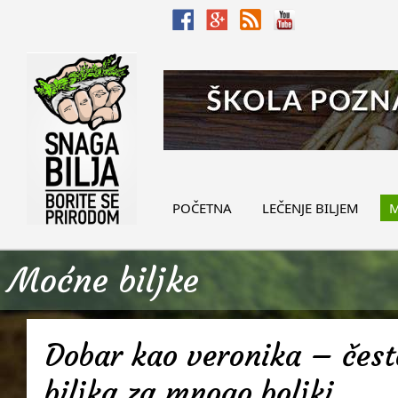
POČETNA
LEČENJE BILJEM
M
Moćne biljke
Dobar kao veronika – često
biljka za mnogo boljki