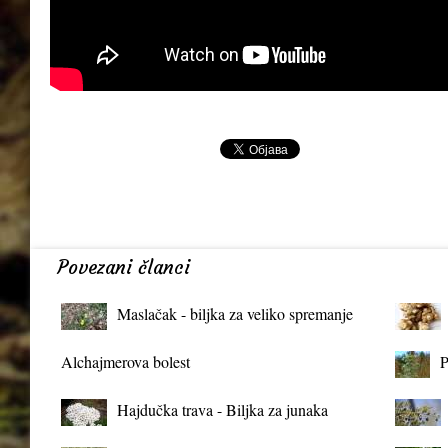
Povezani članci
Maslačak - biljka za veliko spremanje
organizma
Alchajmerova bolest
P
Hajdučka trava - Biljka za junaka