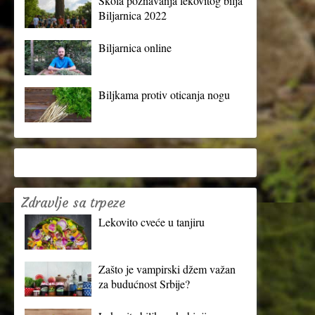
Škola poznavanja lekovitog bilja
Biljarnica 2022
Biljarnica online
Biljkama protiv oticanja nogu
Zdravlje sa trpeze
Lekovito cveće u tanjiru
Zašto je vampirski džem važan
za budućnost Srbije?