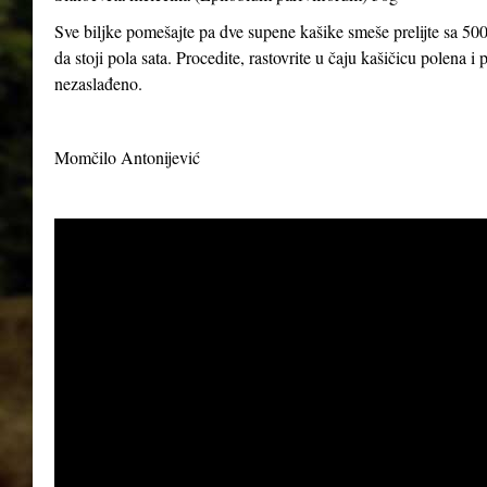
Sve biljke pomešajte pa dve supene kašike smeše prelijte sa 500
da stoji pola sata. Procedite, rastovrite u čaju kašičicu polena 
nezaslađeno.
Momčilo Antonijević