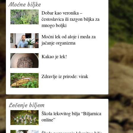
Moćne biljke
Dobar kao veronika –
čestoslavica ili razgon biljka za
mnogo boljki
Moćni lek od aloje i meda za
jačanje organizma
Kakao je lek!
Zdravlje iz prirode: virak
Lečenje biljem
Škola lekovitog bilja “Biljarnica
online”