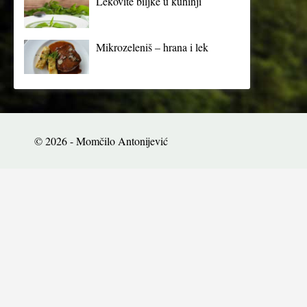
Lekovite biljke u kuhinji
Mikrozeleniš – hrana i lek
© 2026 - Momčilo Antonijević