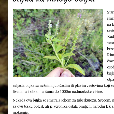
Star
smat
na l
svet
Kada
vero
brzo
Riml
čove
osob
bilj
otpa
zeljasta biljka sa nežnim ljubičastim ili plavim cvetovima koji 
livadama i obodima šuma do 1000m nadmorkske visine.
Nekada ova biljka se smatrala lekom za tuberkulozu. Srećom, n
za ovu tešku bolest, ali je veronika ostala omiljeni narodni lek 
mokrenje.