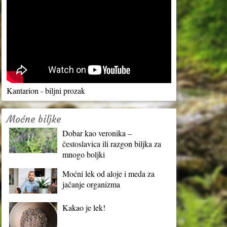
Kantarion - biljni prozak
Moćne biljke
Dobar kao veronika –
čestoslavica ili razgon biljka za
mnogo boljki
Moćni lek od aloje i meda za
jačanje organizma
Kakao je lek!