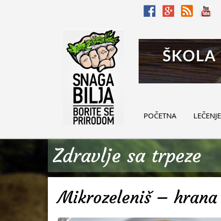
POČETNA
LEČENJE
Zdravlje sa trpeze
Mikrozeleniš – hrana 