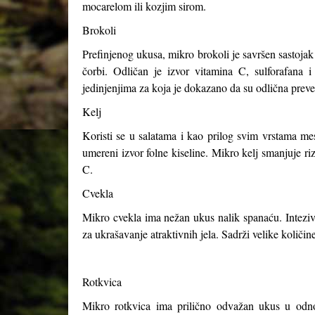
mocarelom ili kozjim sirom.
Brokoli
Prefinjenog ukusa, mikro brokoli je savršen sastojak 
čorbi. Odličan je izvor vitamina C, sulforafana i
jedinjenjima za koja je dokazano da su odlična preve
Kelj
Koristi se u salatama i kao prilog svim vrstama me
umereni izvor folne kiseline. Mikro kelj smanjuje ri
C.
Cvekla
Mikro cvekla ima nežan ukus nalik spanaću. Intezivno 
za ukrašavanje atraktivnih jela. Sadrži velike količ
Rotkvica
Mikro rotkvica ima prilično odvažan ukus u odnos