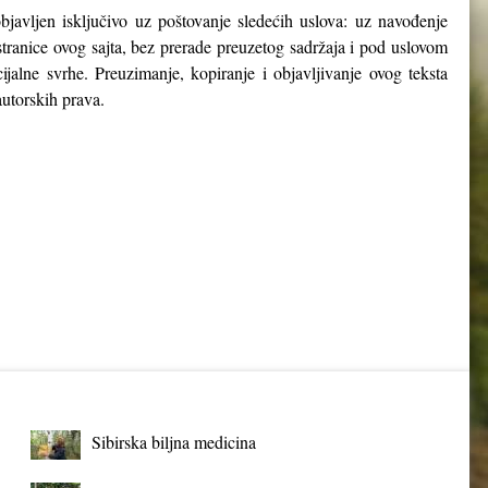
objavljen isključivo uz poštovanje sledećih uslova: uz navođenje
stranice ovog sajta, bez prerade preuzetog sadržaja i pod uslovom
ijalne svrhe. Preuzimanje, kopiranje i objavljivanje ovog teksta
utorskih prava.
Sibirska biljna medicina