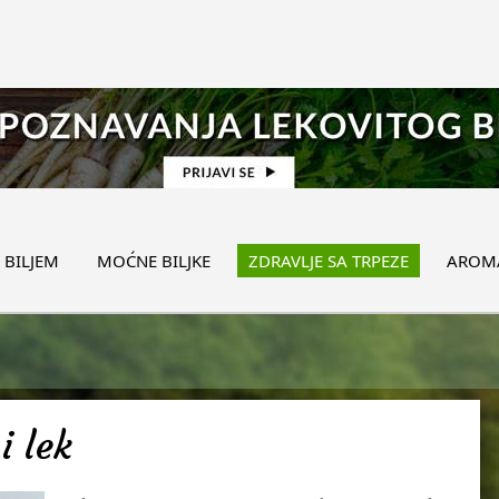
 BILJEM
MOĆNE BILJKE
ZDRAVLJE SA TRPEZE
AROMA
i lek