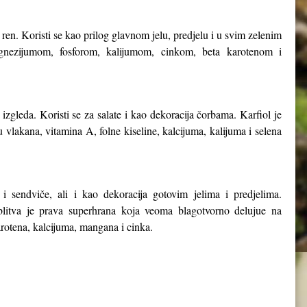
ren. Koristi se kao prilog glavnom jelu, predjelu i u svim zelenim
nezijumom, fosforom, kalijumom, cinkom, beta karotenom i
zgleda. Koristi se za salate i kao dekoracija čorbama. Karfiol je
vlakana, vitamina A, folne kiseline, kalcijuma, kalijuma i selena
.
 i sendviče, ali i kao dekoracija gotovim jelima i predjelima.
, blitva je prava superhrana koja veoma blagotvorno delujue na
arotena, kalcijuma, mangana i cinka.