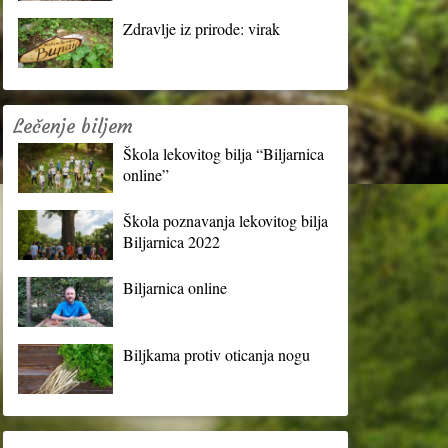
Zdravlje iz prirode: virak
Lečenje biljem
Škola lekovitog bilja “Biljarnica
online”
Škola poznavanja lekovitog bilja
Biljarnica 2022
Biljarnica online
Biljkama protiv oticanja nogu