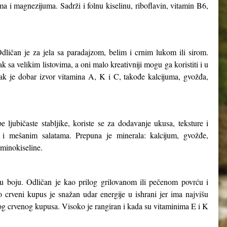
ma i magnezijuma. Sadrži i folnu kiselinu, riboflavin, vitamin B6,
dličan je za jela sa paradajzom, belim i crnim lukom ili sirom.
k sa velikim listovima, a oni malo kreativniji mogu ga koristiti i u
jak je dobar izvor vitamina A, K i C, takođe kalcijuma, gvožđa,
 ljubičaste stabljike, koriste se za dodavanje ukusa, teksture i
a i mešanim salatama. Prepuna je minerala: kalcijum, gvožđe,
aminokiseline.
nu boju. Odličan je kao prilog grilovanom ili pečenom povrću i
 crveni kupus je snažan udar energije u ishrani jer ima najvišu
og crvenog kupusa. Visoko je rangiran i kada su vitaminima E i K