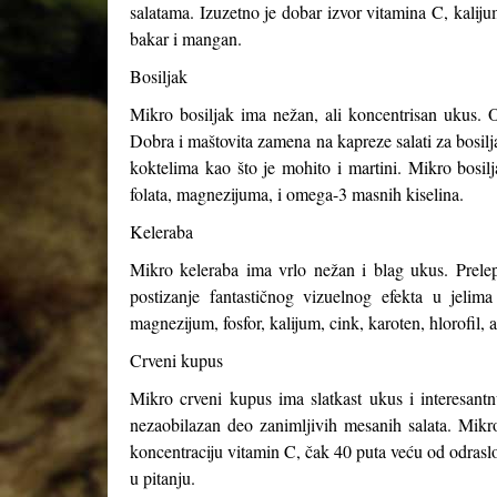
salatama. Izuzetno je dobar izvor vitamina C, kaliju
bakar i mangan.
Bosiljak
Mikro bosiljak ima nežan, ali koncentrisan ukus. O
Dobra i maštovita zamena na kapreze salati za bosilja
koktelima kao što je mohito i martini. Mikro bosil
folata, magnezijuma, i omega-3 masnih kiselina.
Keleraba
Mikro keleraba ima vrlo nežan i blag ukus. Prelepe
postizanje fantastičnog vizuelnog efekta u jelim
magnezijum, fosfor, kalijum, cink, karoten, hlorofil, 
Crveni kupus
Mikro crveni kupus ima slatkast ukus i interesant
nezaobilazan deo zanimljivih mesanih salata. Mikro
koncentraciju vitamin C, čak 40 puta veću od odrasl
u pitanju.