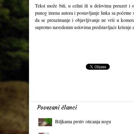
Tekst može biti, u celini ili u delovima preuzet i 
punog imena autora i postavljanje linka sa početne 
da se preuzimanje i objavljivanje ne vrši u komerc
suprotno navedenim uslovima predstavljaće kršenje a
Povezani članci
Biljkama protiv oticanja nogu