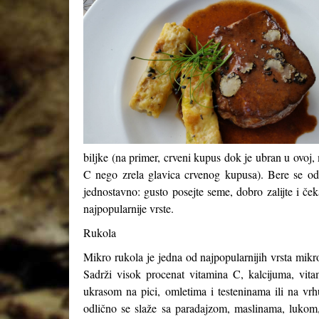
biljke (na primer, crveni kupus dok je ubran u ovoj,
C nego zrela glavica crvenog kupusa). Bere se odm
jednostavno: gusto posejte seme, dobro zalijte i če
najpopularnije vrste.
Rukola
Mikro rukola je jedna od najpopularnijih vrsta mikr
Sadrži visok procenat vitamina C, kalcijuma, vitam
ukrasom na pici, omletima i testeninama ili na vr
odlično se slaže sa paradajzom, maslinama, luk