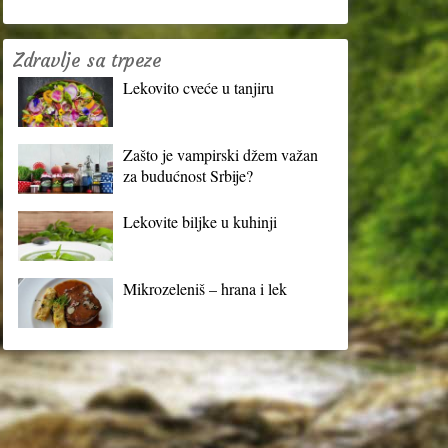
Zdravlje sa trpeze
Lekovito cveće u tanjiru
Zašto je vampirski džem važan
za budućnost Srbije?
Lekovite biljke u kuhinji
Mikrozeleniš – hrana i lek