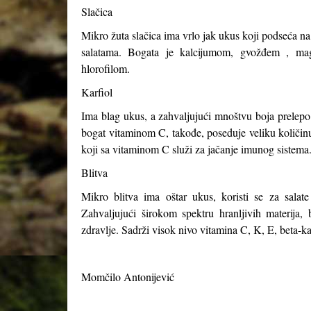
Slačica
Mikro žuta slačica ima vrlo jak ukus koji podseća na 
salatama. Bogata je kalcijumom, gvožđem , mag
hlorofilom.
Karfiol
Ima blag ukus, a zahvaljujući mnoštvu boja prelepo i
bogat vitaminom C, takođe, poseduje veliku količinu 
koji sa vitaminom C služi za jačanje imunog sistema
Blitva
Mikro blitva ima oštar ukus, koristi se za salate
Zahvaljujući širokom spektru hranljivih materija
zdravlje. Sadrži visok nivo vitamina C, K, E, beta-k
Momčilo Antonijević