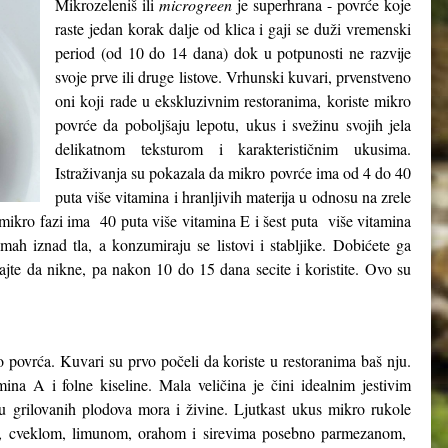
Mikrozeleniš ili
microgreen
je superhrana - povrće koje
raste jedan korak dalje od klica i gaji se duži vremenski
period (od 10 do 14 dana) dok u potpunosti ne razvije
svoje prve ili druge listove. Vrhunski kuvari, prvenstveno
oni koji rade u ekskluzivnim restoranima, koriste mikro
povrće da poboljšaju lepotu, ukus i svežinu svojih jela
delikatnom teksturom i karakterističnim ukusima.
Istraživanja su pokazala da mikro povrće ima od 4 do 40
puta više vitamina i hranljivih materija u odnosu na zrele
 mikro fazi ima 40 puta više vitamina E i šest puta više vitamina
ah iznad tla, a konzumiraju se listovi i stabljike. Dobićete ga
kajte da nikne, pa nakon 10 do 15 dana secite i koristite. Ovo su
o povrća. Kuvari su prvo počeli da koriste u restoranima baš nju.
ina A i folne kiseline. Mala veličina je čini idealnim jestivim
hu grilovanih plodova mora i živine. Ljutkast ukus mikro rukole
om, cveklom, limunom, orahom i sirevima posebno parmezanom,