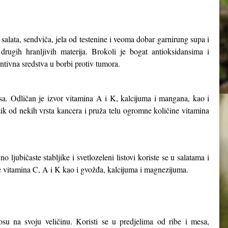
salata, sendviča, jela od testenine i veoma dobar garnirung supa i
 drugih hranljivih materija. Brokoli je bogat antioksidansima i
ntivna sredstva u borbi protiv tumora.
sa. Odličan je izvor vitamina A i K, kalcijuma i mangana, kao i
zik od nekih vrsta kancera i pruža telu ogromne količine vitamina
ljubičaste stabljike i svetlozeleni listovi koriste se u salatama i
ine vitamina C, A i K kao i gvožđa, kalcijuma i magnezijuma.
u na svoju veličinu. Koristi se u predjelima od ribe i mesa,