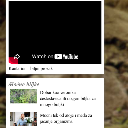
Kantarion - biljni prozak
Moćne biljke
Dobar kao veronika –
čestoslavica ili razgon biljka za
mnogo boljki
Moćni lek od aloje i meda za
jačanje organizma