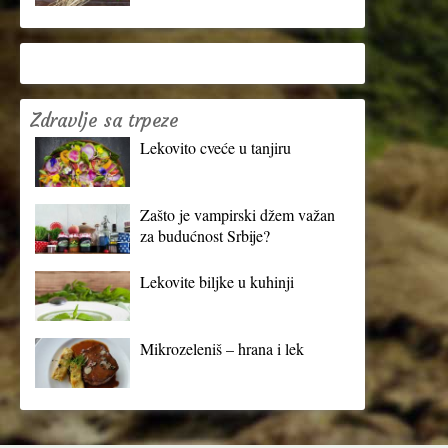
Zdravlje sa trpeze
Lekovito cveće u tanjiru
Zašto je vampirski džem važan
za budućnost Srbije?
Lekovite biljke u kuhinji
Mikrozeleniš – hrana i lek