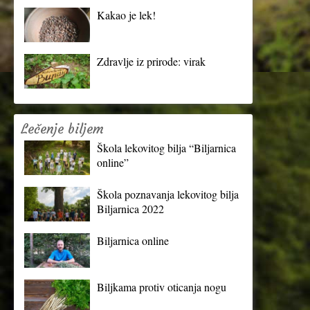
Kakao je lek!
Zdravlje iz prirode: virak
Lečenje biljem
Škola lekovitog bilja “Biljarnica
online”
Škola poznavanja lekovitog bilja
Biljarnica 2022
Biljarnica online
Biljkama protiv oticanja nogu