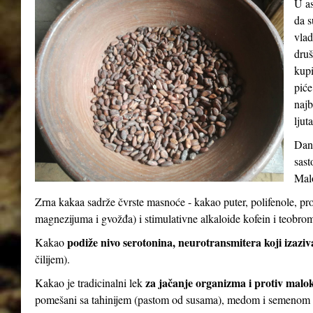
U as
da s
vlad
druš
kupi
piće
najb
ljut
Dana
sast
Malo
Zrna kakaa sadrže čvrste masnoće - kakao puter, polifenole, pr
magnezijuma i gvožđa) i stimulativne alkaloide kofein i teobro
podiže nivo serotonina, neurotransmitera koji izaziv
Kakao
čilijem).
za jačanje organizma i protiv malo
Kakao je tradicinalni lek
pomešani sa tahinijem (pastom od susama), medom i semenom 