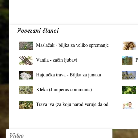
Povezani članci
Maslačak - biljka za veliko spremanje
organizma
Vanila - začin ljubavi
P
Hajdučka trava - Biljka za junaka
Kleka (Juniperus communis)
Trava iva (za koju narod veruje da od
mrtva pravi živa)
Video