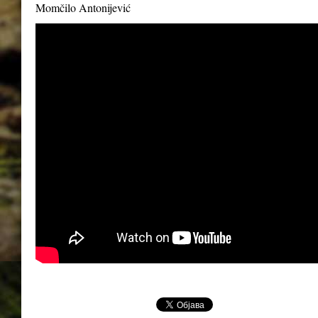
Momčilo Antonijević