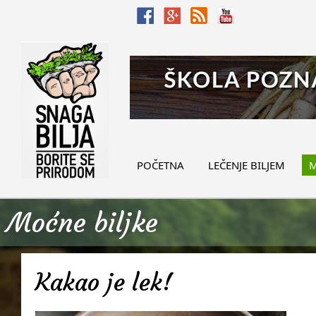
POČETNA
LEČENJE BILJEM
M
Moćne biljke
Kakao je lek!