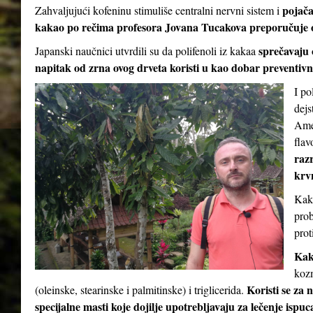
pojač
Zahvaljujući kofeninu stimuliše centralni nervni sistem i
kakao po rečima profesora Jovana Tucakova preporučuje 
sprečavaju 
Japanski naučnici utvrdili su da polifenoli iz kakaa
napitak od zrna ovog drveta koristi u kao dobar preventivni
I po
dejs
Amer
flav
razr
krv
Kaka
prob
prot
Kak
kozm
Koristi se za 
(oleinske, stearinske i palmitinske) i triglicerida.
specijalne masti koje dojilje upotrebljavaju za lečenje ispu