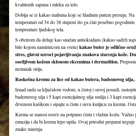
kvalitenih sapuna i mleka za telo.
Dobija se iz kakao mahuna koje se hladnim putem presuju. Na s
temperaturi od 34 do 38 stupeni što ga čini posebno pogodnim za
temperature ljudskog tela.
S obzirom da deluje kao snažan antioksidans (kakao sadrži najv
kakao buter je odlično oruž
bilo kojom namirnicom na svetu)
stres, glavni uzroci pojavljivanja znakova starenja kože. D
osetljivom kožom sklonom ekcemima i dermatitisu.
Preporuč
nestanak strija.
Raskošna kremu za lice od kakao butera, bademovog ulja, 
Iznad suda sa ključalom vodom, u čistoj i suvoj posudi, rastopi
bademovog ulja i 5 kapi esencijalnog ulja smilja i 3 kapi esenc
drvenom kašikom i sipajte u čistu i suvu kutijicu za kremu. Ostav
Krema se nanosi uveče na potpuno čistu i vlažnu kožu. Važno je
emuzija i da bi krema lepo upila. Ovaj prirodni preparat neguje 
znake starenja.