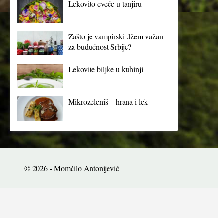
Lekovito cveće u tanjiru
Zašto je vampirski džem važan
za budućnost Srbije?
Lekovite biljke u kuhinji
Mikrozeleniš – hrana i lek
© 2026 - Momčilo Antonijević