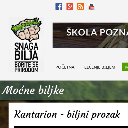
POČETNA
LEČENJE BILJEM
M
Moćne biljke
Kantarion - biljni prozak