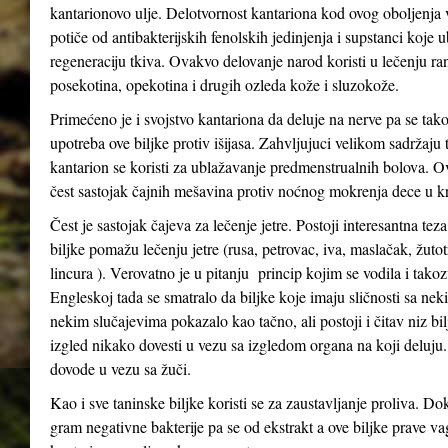
kantarionovo ulje. Delotvornost kantariona kod ovog oboljenja
potiče od antibakterijskih fenolskih jedinjenja i supstanci koje 
regeneraciju tkiva. Ovakvo delovanje narod koristi u lečenju ra
posekotina, opekotina i drugih ozleda kože i sluzokože.
Primećeno je i svojstvo kantariona da deluje na nerve pa se tak
upotreba ove biljke protiv išijasa. Zahvljujuci velikom sadržaju 
kantarion se koristi za ublažavanje predmenstrualnih bolova. Ov
čest sastojak čajnih mešavina protiv noćnog mokrenja dece u kr
Čest je sastojak čajeva za lečenje jetre. Postoji interesantna tez
biljke pomažu lečenju jetre (rusa, petrovac, iva, maslačak, žutot
lincura ). Verovatno je u pitanju princip kojim se vodila i tak
Engleskoj tada se smatralo da biljke koje imaju sličnosti sa n
nekim slučajevima pokazalo kao tačno, ali postoji i čitav niz bil
izgled nikako dovesti u vezu sa izgledom organa na koji deluju
dovode u vezu sa žuči.
Kao i sve taninske biljke koristi se za zaustavljanje proliva. Do
gram negativne bakterije pa se od ekstrakt a ove biljke prave va