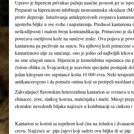
Upravo je hipericin privukao pažnju naučne javnosti jer se ispo
Preparati sa hipericinom inhibiraju monoaminsku oksidazu (MAO 
protiv depresije. Istraživanja antidepresivnih svojstava kantari
upotreba biljke u ove svrhe i najraširenija. Prednost kantariona 
neškodljivosti i malom broju kontraindikacija. Primećeno je da
povećava osetljivost kože na sunčeve zrake. Ova pojava je prv
kantariona pa preživale na suncu. Na njihovoj koži primećene su
kantarionovo ulje za sunčanje, ono je jedno od najboljih lekova
ne sme izlagati suncu. Hipericin je termolabilna supstanca (ne 
čistom obliku (u Švajcarskoj je usavršen specijalni postupak d
jedan kilogram ove supstance košta 10 000 evra. Neki terapeuti 
antikancerogeno i da pomažu onima koji su pretrpeli moždani u
Zahvaljujući flavonskim heterozidima kantarion se svrstava u re
ehinacee, zove, slatkog korena, matičnjaka i imele. Mnogi prepa
ekstrakte navedenih biljaka najčesće u kombinaciji sa cinkom 
Kantarion se koristi sa uspehom kod čira na želudcu i dvanae
crevu. Najčesće se piju čajevi koji sadrže ovu biljku ili se pije