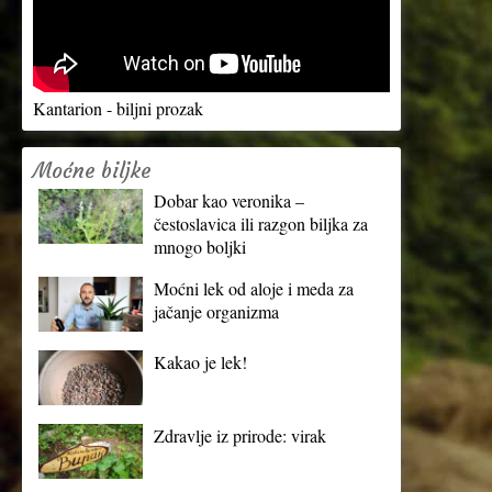
Kantarion - biljni prozak
Moćne biljke
Dobar kao veronika –
čestoslavica ili razgon biljka za
mnogo boljki
Moćni lek od aloje i meda za
jačanje organizma
Kakao je lek!
Zdravlje iz prirode: virak