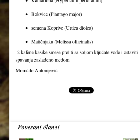
Kantariona (Hypericum perforatum)
Bokvice (Plantago major)
semena Koprive (Urtica dioica)
Matičnjaka (Melissa officinalis)
2 kafene kasike smeše preliti sa šoljom ključale vode i ostaviti 1
spavanja zaslađeno medom.
Momčilo Antonijević
Povezani članci