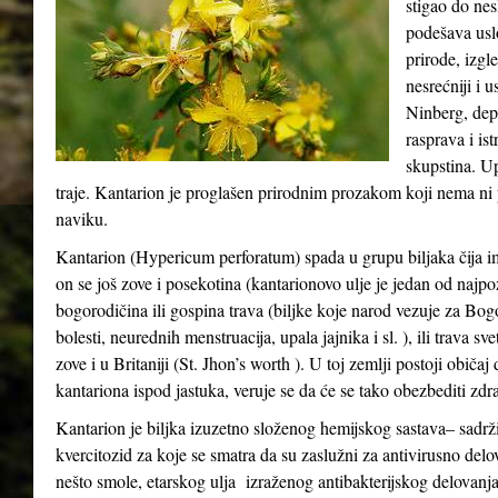
stigao do ne
podešava usl
prirode, izgle
nesrećniji i 
Ninberg, depr
rasprava i ist
skupstina. Up
traje. Kantarion je proglašen prirodnim prozakom koji nema ni p
naviku.
Kantarion (Hypericum perforatum) spada u grupu biljaka čija i
on se još zove i posekotina (kantarionovo ulje je jedan od najpo
bogorodičina ili gospina trava (biljke koje narod vezuje za Bo
bolesti, neurednih menstruacija, upala jajnika i sl. ), ili trava s
zove i u Britaniji (St. Jhon’s worth ). U toj zemlji postoji običa
kantariona ispod jastuka, veruje se da će se tako obezbediti zdra
Kantarion je biljka izuzetno složenog hemijskog sastava– sadrži
kvercitozid za koje se smatra da su zaslužni za antivirusno delo
nešto smole, etarskog ulja izraženog antibakterijskog delovanja