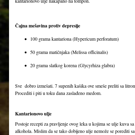
kantarionovo ulje nakapano na tompon.
Čajna mešavina protiv depresije
100 grama kantariona (Hypericum perforatum)
50 grama matičnjaka (Melissa officinalis)
20 grama slatkog korena (Glycyrhiza glabra)
Sve dobro izmešati. 7 supenih kašika ove smeše preliti sa litrom 
Procediti i piti u toku dana zaslađeno medom.
Kantarionovo ulje
Postoje recepti za pravljenje ovog leka u kojima se ulje kuva 
alkohola. Mislim da se tako dobijeno ulje nemože se porediti sa 