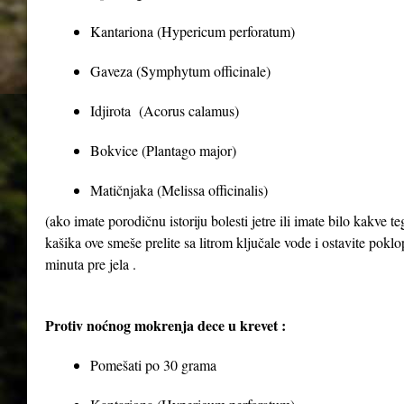
Kantariona (Hypericum perforatum)
Gaveza (Symphytum officinale)
Idjirota (Acorus calamus)
Bokvice (Plantago major)
Matičnjaka (Melissa officinalis)
(ako imate porodičnu istoriju bolesti jetre ili imate bilo kakve 
kašika ove smeše prelite sa litrom ključale vode i ostavite poklop
minuta pre jela .
Protiv noćnog mokrenja dece u krevet :
Pomešati po 30 grama