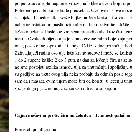
potpuno suvu teglu napunite vrhovima biljke u cvetu koji su pr
Potrebno je da biljka ne bude precvetala. Cvetove i listove možet
sastojaka. U nedostatku sveže biljke možete koristiti i suvu ali
nalite nerasinisanim maslinovim uljem, dobro zatvorite i držit
češće mućkajte. Posle tog vremena procedite ulje kroz čistu gaz
mestu. Ovako dobijeno ulje je tamno crvene rubin boje koja poti
rane, posekotine, opekotine i uboje. Od izuzetne pomoći je kod
Zahvaljujući rutinu ovo ulje jača krvne sudove i može se koristi
1 do 2 supene kašike 2 do 3 puta na dan za lečenje čira na želud
ne sme postojati razlika između ulja za unutrašnju i spoljašnju
su gadljive na ukus ovog ulja neka probaju da odmah posle to
sam da i masaža ovim uljem može biti od koristi u lečenju unutra
spolja ili ga pijete nemojte se sunčati niti ići u solarijum .
Čajna mešavina protiv čira na želudcu i dvanaestopalačno
Pomešati po 50 grama