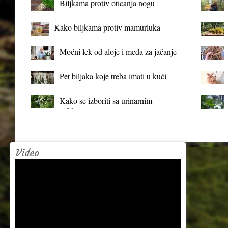
Biljkama protiv oticanja nogu
Kako biljkama protiv mamurluka
Moćni lek od aloje i meda za jačanje
organizma
Pet biljaka koje treba imati u kući
Kako se izboriti sa urinarnim
infekcijama?
Video