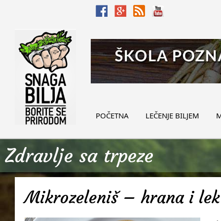
POČETNA
LEČENJE BILJEM
M
Zdravlje sa trpeze
Mikrozeleniš – hrana i lek