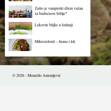
Zašto je vampirski džem važan
za budućnost Srbije?
Lekovite biljke u kuhinji
Mikrozeleniš – hrana i lek
© 2026 - Momčilo Antonijević