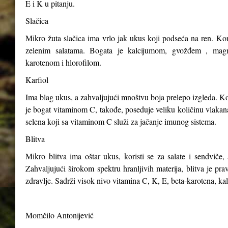
E i K u pitanju.
Slačica
Mikro žuta slačica ima vrlo jak ukus koji podseća na ren. Kori
zelenim salatama. Bogata je kalcijumom, gvožđem , magn
karotenom i hlorofilom.
Karfiol
Ima blag ukus, a zahvaljujući mnoštvu boja prelepo izgleda. Kor
je bogat vitaminom C, takođe, poseduje veliku količinu vlakana,
selena koji sa vitaminom C služi za jačanje imunog sistema.
Blitva
Mikro blitva ima oštar ukus, koristi se za salate i sendviče, 
Zahvaljujući širokom spektru hranljivih materija, blitva je p
zdravlje. Sadrži visok nivo vitamina C, K, E, beta-karotena, ka
Momčilo Antonijević