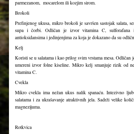
parmezanom, mocarelom ili kozjim sirom.
Brokoli
Prefinjenog ukusa, mikro brokoli je savršen sastojak salata, s
supa i čorbi. Odličan je izvor vitamina C, sulforafana i
antioksidansima i jedinjenjima za koja je dokazano da su odličn
Kelj
Koristi se u salatama i kao prilog svim vrstama mesa. Odličan j
umereni izvor folne kiseline. Mikro kelj smanjuje rizik od n
vitamina C.
Cvekla
Mikro cvekla ima nežan ukus nalik spanaću. Intezivno ljubiča
salatama i za ukrašavanje atraktivnih jela. Sadrži velike kol
magnezijuma.
Rotkvica