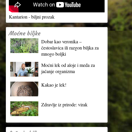
Kantarion - biljni prozak
Moćne biljke
Dobar kao veronika –
čestoslavica ili razgon biljka za
mnogo boljki
Moćni lek od aloje i meda za
jačanje organizma
Kakao je lek!
Zdravlje iz prirode: virak