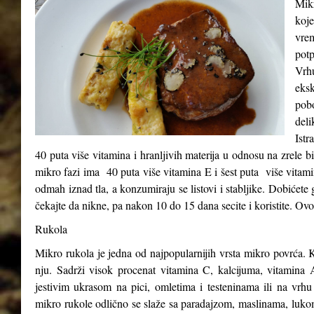
Mikr
koje
vre
potp
Vrh
eks
pob
del
Istr
40 puta više vitamina i hranljivih materija u odnosu na zrele b
mikro fazi ima 40 puta više vitamina E i šest puta više vitam
odmah iznad tla, a konzumiraju se listovi i stabljike. Dobićete 
čekajte da nikne, pa nakon 10 do 15 dana secite i koristite. Ovo
Rukola
Mikro rukola je jedna od najpopularnijih vrsta mikro povrća. K
nju. Sadrži visok procenat vitamina C, kalcijuma, vitamina A
jestivim ukrasom na pici, omletima i testeninama ili na vrhu
mikro rukole odlično se slaže sa paradajzom, maslinama, luk