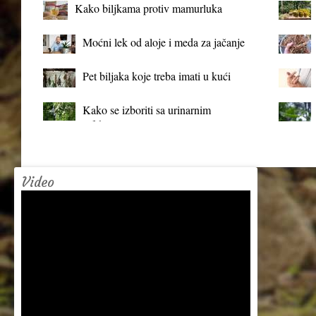
Kako biljkama protiv mamurluka
Moćni lek od aloje i meda za jačanje
organizma
Pet biljaka koje treba imati u kući
Kako se izboriti sa urinarnim
infekcijama?
Video