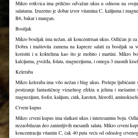
Mikro rotkvica ima prilično odvažan ukus u odnosu na svoju v
salatama. Izuzetno je dobar izvor vitamina C, kalijuma i magnez
B6, bakar i mangan.
Bosiljak
Mikro bosiljak ima nežan, ali koncentrisan ukus. Odličan je za 
Dobra i maštovita zamena na kapreze salati za bosiljak sa v
koristiti i u koktelima kao što je mohito i martini. Mikro b
kalcijuma, gvožđa, folata, magnezijuma, i omega-3 masnih kisel
Keleraba
Mikro keleraba ima vrlo nežan i blag ukus. Prelepe ljubičaste s
postizanje fantastičnog vizuelnog efekta u jelima i mešanim 
magnezijum, fosfor, kalijum, cink, karoten, hlorofil, aminokiseli
Crveni kupus
Mikro crveni kupus ima slatkast ukus i interesantnu boju. Odli
nezaobilazan deo zanimljivih mesanih salata. Mikro crveni kupus
koncentraciju vitamin C, čak 40 puta veću od odraslog crveno