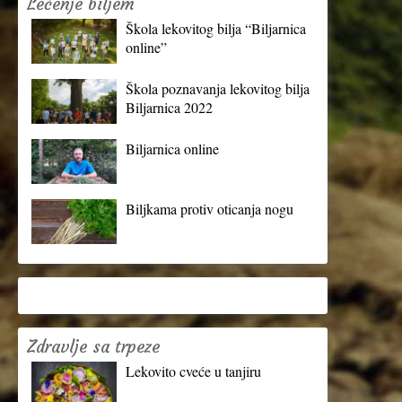
Lečenje biljem
Škola lekovitog bilja “Biljarnica
online”
Škola poznavanja lekovitog bilja
Biljarnica 2022
Biljarnica online
Biljkama protiv oticanja nogu
Zdravlje sa trpeze
Lekovito cveće u tanjiru