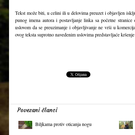
Tekst može biti, u celini ili u delovima preuzet i objavljen isk
punog imena autora i postavljanje linka sa početne stranice 
uslovom da se preuzimanje i objavljivanje ne vrši u komercija
ovog teksta suprotno navedenim uslovima predstavljaće kršenje
Povezani članci
Biljkama protiv oticanja nogu