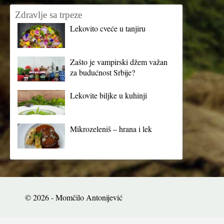
Zdravlje sa trpeze
Lekovito cveće u tanjiru
Zašto je vampirski džem važan
za budućnost Srbije?
Lekovite biljke u kuhinji
Mikrozeleniš – hrana i lek
© 2026 - Momčilo Antonijević