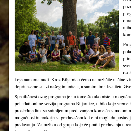
pozn
prog
obra
njih
kom
Prog
pola
prir
svom
osob
koje nam ona nudi. Kroz Biljarnicu ćemo na različite načine v
doprinesemo snazi našeg imuniteta, a samim tim i kvalitetu živ
Specifičnost ovog programa je i u tome što ako niste u mogućn
pohađati online verziju programa Biljarnice, u bilo koje vreme 
prosleđuje link sa snimljenim predavanjem kome će samo oni m
mogućnost interakcije sa predavačem kako bi mogli da postavlja
predavanju. Za razliku od grupe koje će pratiti predavanja u re