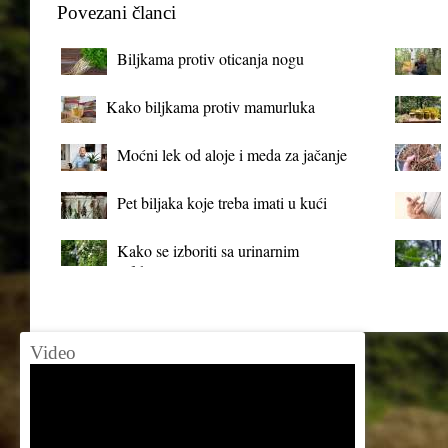
Povezani članci
Biljkama protiv oticanja nogu
Kako biljkama protiv mamurluka
Moćni lek od aloje i meda za jačanje
organizma
Pet biljaka koje treba imati u kući
Kako se izboriti sa urinarnim
infekcijama?
Video