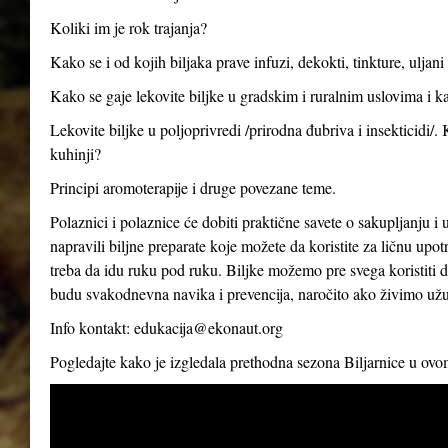
Koliki im je rok trajanja?
Kako se i od kojih biljaka prave infuzi, dekokti, tinkture, uljan
Kako se gaje lekovite biljke u gradskim i ruralnim uslovima i ka
Lekovite biljke u poljoprivredi /prirodna đubriva i insekticidi/.
kuhinji?
Principi aromoterapije i druge povezane teme.
Polaznici i polaznice će dobiti praktične savete o sakupljanju i 
napravili biljne preparate koje možete da koristite za ličnu up
treba da idu ruku pod ruku. Biljke možemo pre svega koristiti d
budu svakodnevna navika i prevencija, naročito ako živimo už
Info kontakt:
edukacija@ekonaut.org
Pogledajte kako je izgledala prethodna sezona Biljarnice u ov