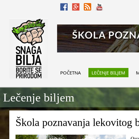
POČETNA
LEČENJE BILJEM
M
Lečenje biljem
Škola poznavanja lekovitog b
Ovo