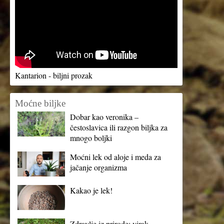
Kantarion - biljni prozak
Moćne biljke
Dobar kao veronika –
čestoslavica ili razgon biljka za
mnogo boljki
Moćni lek od aloje i meda za
jačanje organizma
Kakao je lek!
Zdravlje iz prirode: virak