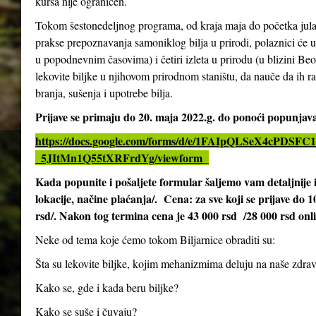
kursa nije ograničen.
Tokom šestonedeljnog programa, od kraja maja do početka jula 2
prakse prepoznavanja samoniklog bilja u prirodi, polaznici će 
u popodnevnim časovima) i četiri izleta u prirodu (u blizini Be
lekovite biljke u njihovom prirodnom staništu, da nauče da ih ra
branja, sušenja i upotrebe bilja.
Prijave se primaju do 20. maja 2022.g. do ponoći popunja
https://docs.google.com/forms/d/e/1FAIpQLSeX4cPD
_5JItMn1Q55tXRFrdYg/viewform
Kada popunite i pošaljete formular šaljemo vam detaljnij
lokacije, načine plaćanja/. Cena: za sve koji se prijave do 
rsd/. Nakon tog termina cena je 43 000 rsd /28 000 rsd onl
Neke od tema koje ćemo tokom Biljarnice obraditi su:
Šta su lekovite biljke, kojim mehanizmima deluju na naše zdrav
Kako se, gde i kada beru biljke?
Kako se suše i čuvaju?