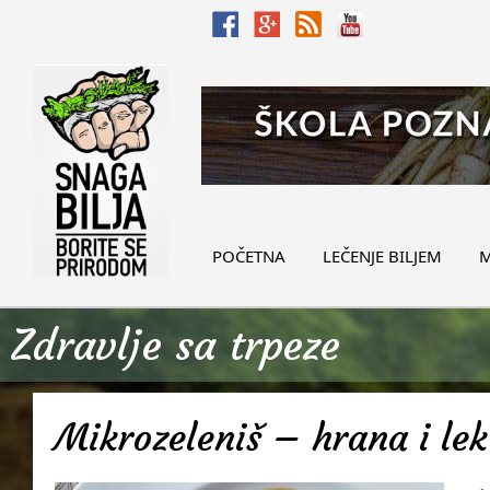
POČETNA
LEČENJE BILJEM
M
Zdravlje sa trpeze
Mikrozeleniš – hrana i lek