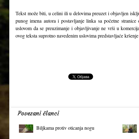
Tekst može biti, u celini ili u delovima preuzet i objavljen isk
punog imena autora i postavljanje linka sa početne stranice 
uslovom da se preuzimanje i objavljivanje ne vrši u komercija
ovog teksta suprotno navedenim uslovima predstavljaće kršenje
Povezani članci
Biljkama protiv oticanja nogu