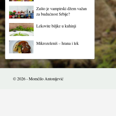
Zašto je vampirski džem važan
za budućnost Srbije?
Lekovite biljke u kuhinji
Mikrozeleniš – hrana i lek
© 2026 - Momčilo Antonijević