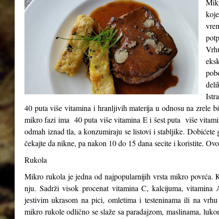
Mikr
koje
vre
potp
Vrh
eks
pob
del
Istr
40 puta više vitamina i hranljivih materija u odnosu na zrele b
mikro fazi ima 40 puta više vitamina E i šest puta više vitam
odmah iznad tla, a konzumiraju se listovi i stabljike. Dobićete 
čekajte da nikne, pa nakon 10 do 15 dana secite i koristite. Ovo
Rukola
Mikro rukola je jedna od najpopularnijih vrsta mikro povrća. K
nju. Sadrži visok procenat vitamina C, kalcijuma, vitamina A
jestivim ukrasom na pici, omletima i testeninama ili na vrhu
mikro rukole odlično se slaže sa paradajzom, maslinama, luk