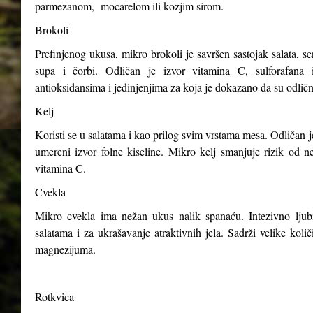
parmezanom, mocarelom ili kozjim sirom.
Brokoli
Prefinjenog ukusa, mikro brokoli je savršen sastojak salata, s
supa i čorbi. Odličan je izvor vitamina C, sulforafana i
antioksidansima i jedinjenjima za koja je dokazano da su odličn
Kelj
Koristi se u salatama i kao prilog svim vrstama mesa. Odličan j
umereni izvor folne kiseline. Mikro kelj smanjuje rizik od n
vitamina C.
Cvekla
Mikro cvekla ima nežan ukus nalik spanaću. Intezivno ljubiča
salatama i za ukrašavanje atraktivnih jela. Sadrži velike kol
magnezijuma.
Rotkvica