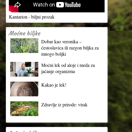
Kantarion - biljni prozak
Moćne biljke
Dobar kao veronika –
čestoslavica ili razgon biljka za
mnogo boljki
Moćni lek od aloje i meda za
jačanje organizma
Kakao je lek!
Zdravlje iz prirode: virak