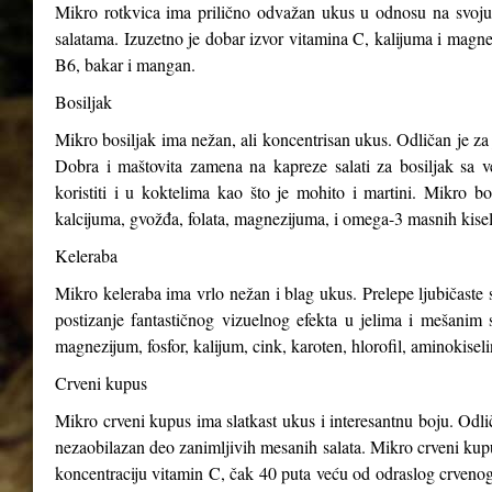
Mikro rotkvica ima prilično odvažan ukus u odnosu na svoju v
salatama. Izuzetno je dobar izvor vitamina C, kalijuma i magnez
B6, bakar i mangan.
Bosiljak
Mikro bosiljak ima nežan, ali koncentrisan ukus. Odličan je za 
Dobra i maštovita zamena na kapreze salati za bosiljak sa v
koristiti i u koktelima kao što je mohito i martini. Mikro b
kalcijuma, gvožđa, folata, magnezijuma, i omega-3 masnih kisel
Keleraba
Mikro keleraba ima vrlo nežan i blag ukus. Prelepe ljubičaste s
postizanje fantastičnog vizuelnog efekta u jelima i mešanim 
magnezijum, fosfor, kalijum, cink, karoten, hlorofil, aminokiseli
Crveni kupus
Mikro crveni kupus ima slatkast ukus i interesantnu boju. Odli
nezaobilazan deo zanimljivih mesanih salata. Mikro crveni kupus
koncentraciju vitamin C, čak 40 puta veću od odraslog crveno