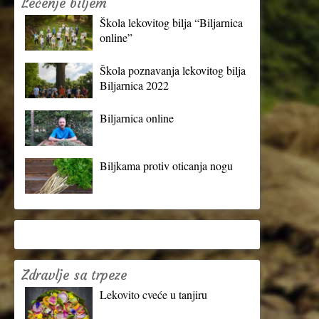
Lečenje biljem
Škola lekovitog bilja “Biljarnica
online”
Škola poznavanja lekovitog bilja
Biljarnica 2022
Biljarnica online
Biljkama protiv oticanja nogu
Zdravlje sa trpeze
Lekovito cveće u tanjiru