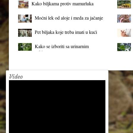
Kako biljkama protiv mamurluka
Moćni lek od aloje i meda za jačanje
organizma
Pet biljaka koje treba imati u kući
Kako se izboriti sa urinarnim
infekcijama?
Video