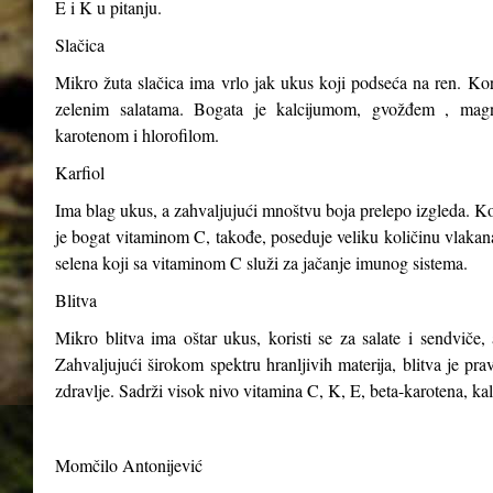
E i K u pitanju.
Slačica
Mikro žuta slačica ima vrlo jak ukus koji podseća na ren. Kori
zelenim salatama. Bogata je kalcijumom, gvožđem , magn
karotenom i hlorofilom.
Karfiol
Ima blag ukus, a zahvaljujući mnoštvu boja prelepo izgleda. Kor
je bogat vitaminom C, takođe, poseduje veliku količinu vlakana,
selena koji sa vitaminom C služi za jačanje imunog sistema.
Blitva
Mikro blitva ima oštar ukus, koristi se za salate i sendviče, 
Zahvaljujući širokom spektru hranljivih materija, blitva je p
zdravlje. Sadrži visok nivo vitamina C, K, E, beta-karotena, ka
Momčilo Antonijević