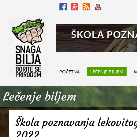
POČETNA
LEČENJE BILJEM
M
Lečenje biljem
Škola poznavanja lekovitog
2022