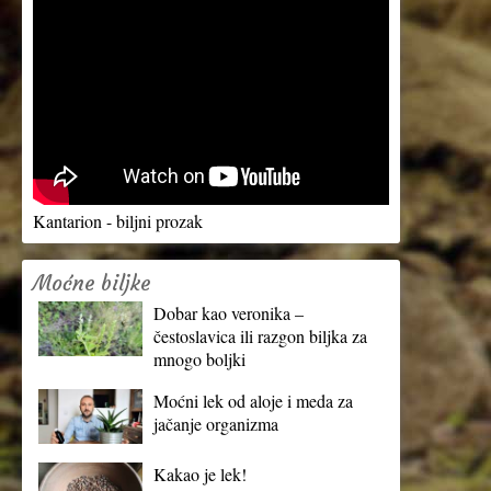
Kantarion - biljni prozak
Moćne biljke
Dobar kao veronika –
čestoslavica ili razgon biljka za
mnogo boljki
Moćni lek od aloje i meda za
jačanje organizma
Kakao je lek!