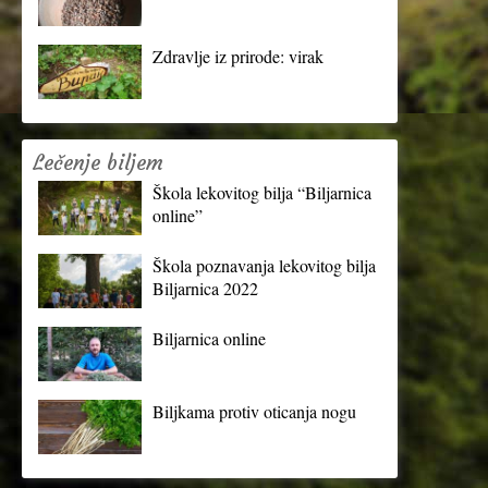
Zdravlje iz prirode: virak
Lečenje biljem
Škola lekovitog bilja “Biljarnica
online”
Škola poznavanja lekovitog bilja
Biljarnica 2022
Biljarnica online
Biljkama protiv oticanja nogu