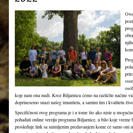
Ovo
pozn
prog
obra
njih
kom
Prog
pola
prir
svom
osob
koje nam ona nudi. Kroz Biljarnicu ćemo na različite načine v
doprinesemo snazi našeg imuniteta, a samim tim i kvalitetu živ
Specifičnost ovog programa je i u tome što ako niste u mogućn
pohađati online verziju programa Biljarnice, u bilo koje vreme 
prosleđuje link sa snimljenim predavanjem kome će samo oni m