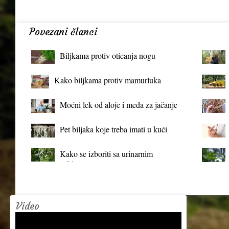
Povezani članci
Biljkama protiv oticanja nogu
Kako biljkama protiv mamurluka
Moćni lek od aloje i meda za jačanje
organizma
Pet biljaka koje treba imati u kući
Kako se izboriti sa urinarnim
infekcijama?
Video