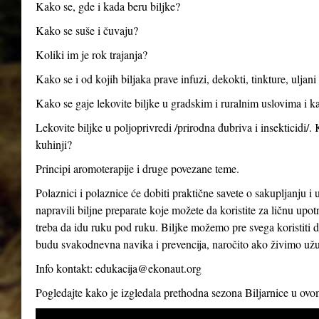
Kako se, gde i kada beru biljke?
Kako se suše i čuvaju?
Koliki im je rok trajanja?
Kako se i od kojih biljaka prave infuzi, dekokti, tinkture, uljan
Kako se gaje lekovite biljke u gradskim i ruralnim uslovima i ka
Lekovite biljke u poljoprivredi /prirodna đubriva i insekticidi/.
kuhinji?
Principi aromoterapije i druge povezane teme.
Polaznici i polaznice će dobiti praktične savete o sakupljanju i 
napravili biljne preparate koje možete da koristite za ličnu up
treba da idu ruku pod ruku. Biljke možemo pre svega koristiti d
budu svakodnevna navika i prevencija, naročito ako živimo už
Info kontakt:
edukacija@ekonaut.org
Pogledajte kako je izgledala prethodna sezona Biljarnice u ov