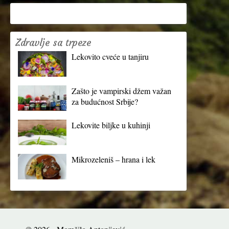
Zdravlje sa trpeze
Lekovito cveće u tanjiru
Zašto je vampirski džem važan
za budućnost Srbije?
Lekovite biljke u kuhinji
Mikrozeleniš – hrana i lek