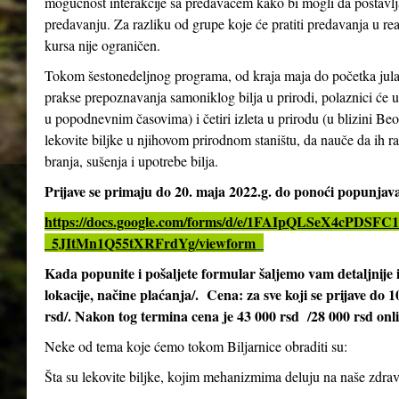
mogućnost interakcije sa predavačem kako bi mogli da postavlja
predavanju. Za razliku od grupe koje će pratiti predavanja u re
kursa nije ograničen.
Tokom šestonedeljnog programa, od kraja maja do početka jula 2
prakse prepoznavanja samoniklog bilja u prirodi, polaznici će 
u popodnevnim časovima) i četiri izleta u prirodu (u blizini Be
lekovite biljke u njihovom prirodnom staništu, da nauče da ih ra
branja, sušenja i upotrebe bilja.
Prijave se primaju do 20. maja 2022.g. do ponoći popunja
https://docs.google.com/forms/d/e/1FAIpQLSeX4cPD
_5JItMn1Q55tXRFrdYg/viewform
Kada popunite i pošaljete formular šaljemo vam detaljnij
lokacije, načine plaćanja/. Cena: za sve koji se prijave do 
rsd/. Nakon tog termina cena je 43 000 rsd /28 000 rsd onl
Neke od tema koje ćemo tokom Biljarnice obraditi su:
Šta su lekovite biljke, kojim mehanizmima deluju na naše zdrav