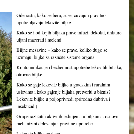
Gde rastu, kako se beru, suše, čuvaju i pravilno
upotrebljavaju lekovite biljke
Kako se i od kojih biljaka prave infuzi, dekokti, tinkture,
uljani macerati i melemi
Biljne mešavine – kako se prave, koliko dugo se
uzimaju; biljke za različite sisteme organa
Kontraindikacije i bezbednost upotrebe lekovitih biljaka,
otrovne biljke
Kako se gaje lekovite biljke u gradskim i ruralnim
uslovima i kako gajenje biljaka pretvoriti u biznis?
Lekovite biljke u poljoprivredi (prirodna đubriva i
insekticidi)
Grupe različitih aktivnih jedinjenja u biljkama: osnovni
mehanizmi delovanja i pravilne upotrebe
Lekovite biljke za decu