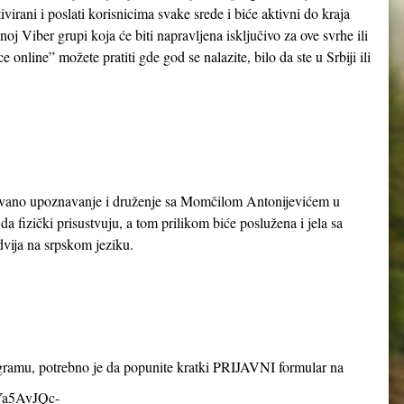
ivirani i poslati korisnicima svake srede i biće aktivni do kraja
oj Viber grupi koja će biti napravljena isključivo za ove svrhe ili
online” možete pratiti gde god se nalazite, bilo da ste u Srbiji ili
zovano upoznavanje i druženje sa Momčilom Antonijevićem u
a fizički prisustvuju, a tom prilikom biće poslužena i jela sa
odvija na srpskom jeziku.
ogramu, potrebno je da popunite kratki PRIJAVNI formular na
8Ya5AvJQc-