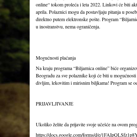
online“ tokom proleća i leta 2022. Linkovi će biti akt
aprila. Polaznici mogu da postavljaju pitanja u posebn
direktno putem elektronske pošte. Program “Biljarnice 
u inostranstvu, nema ograničenja.
Mogućnosti plaćanja
Na kraju programa “Biljarnica online” biće organi
Beogradu za sve polaznike koji će biti u mogućnosti d
divljim, lekovitim i mirisnim biljkama! Program se 
PRIJAVLJIVANJE
Ukoliko želite da prijavite svoje učešće na ovom pr
https://docs.google.com/forms/d/e/1FAIpQLSfz1p