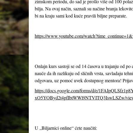
zimskom periodu, do sad je prošlo više od 100 polazn
bilja. Na ovaj način, saznali su načine branja lekov
bi na kraju sami kod kuće pravili biljne preparate.
https://www.youtube.com/watch?time_continue=1
Onlajn kurs sastoji se od 14 časova u trajanju od po
nauče da ih razlikuju od sličnih vrsta, savladaju tehn
odgovara, uz pomoć uvek dostupnog mentora! Prijavl
https://docs.google.com/forms/d/e/1FAIpQLSfz1p
xO5YOByd2t4pfIbtWWl9NTVITQ3IswLSZw/vie
U „Biljarnici online“ ćete naučiti: