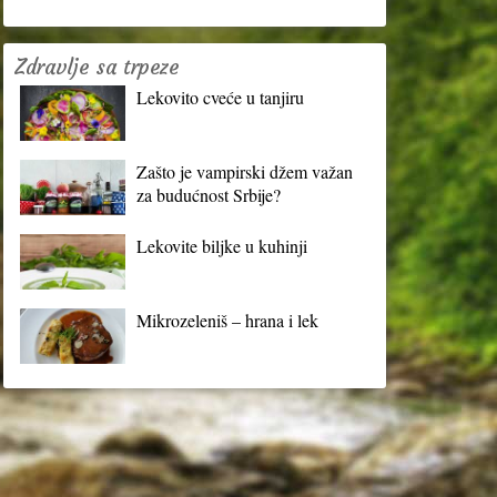
Zdravlje sa trpeze
Lekovito cveće u tanjiru
Zašto je vampirski džem važan
za budućnost Srbije?
Lekovite biljke u kuhinji
Mikrozeleniš – hrana i lek