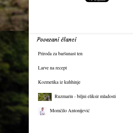
Povezani članci
Priroda za baršunast ten
Larve na recept
Kozmetika iz kuhhinje
Ruzmarin - biljni eliksir mladosti
Momčilo Antonijević