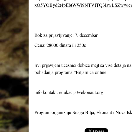
xO5YOByd2t4pfIbtWWl9NTVITQ3IswLSZw/vie
Rok za prijavljivanje: 7. decembar
Cena: 28000 dinara ili 250e
Svi prijavljeni učesnici dobiće mejl sa više detalja n
pohađanja programa “Biljarnica online”.
info kontakt:
edukacija@ekonaut.org
Program organizuju Snaga Bilja, Ekonaut i Nova Isk