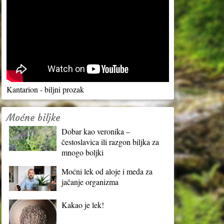
Kantarion - biljni prozak
Moćne biljke
Dobar kao veronika –
čestoslavica ili razgon biljka za
mnogo boljki
Moćni lek od aloje i meda za
jačanje organizma
Kakao je lek!