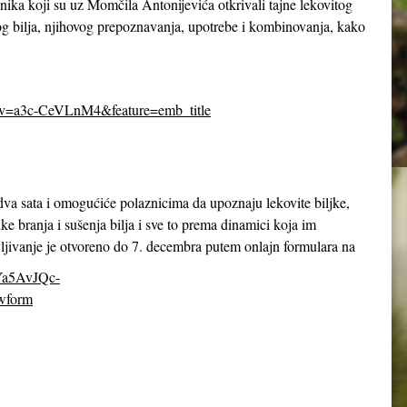
ika koji su uz Momčila Antonijevića otkrivali tajne lekovitog
itog bilja, njihovog prepoznavanja, upotrebe i kombinovanja, kako
&v=a3c-CeVLnM4&feature=emb_title
 dva sata i omogućiće polaznicima da upoznaju lekovite biljke,
ike branja i sušenja bilja i sve to prema dinamici koja im
jivanje je otvoreno do 7. decembra putem onlajn formulara na
8Ya5AvJQc-
wform