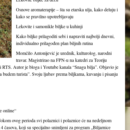
Osnove aromaterapije – šta su etarska ulja, kako deluju i
kako se pravilno upotrebljavaju
Lekovite i samonikle biljke u kuhinji
Kako biljke prilagoditi sebi i napraviti najbolji dnevni,
individualno prilagođen plan biljnih rutina
Momčilo Antonijević je urednik, kulturolog, narodni
travar. Magistrirao na FPN-u na katedri za Teoriju
c i RTS. Autor je bloga i Youtube kanala “Snaga bilja”. Objavio je
a budem turista”. Svoju ljubav prema biljkama, kuvanju i pisanju
ce online“
Tokom ovog perioda svi polaznici i polaznice će na nedeljnom
14 časova, koji su specijalno snimljeni za program „Biljarnice