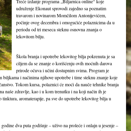
Treće izdanje programa „Biljarnica online“ koje
udruženje Ekonaut sprovodi zajedno sa poznatim
travarom i novinarom Momčilom Antonijevićem,
počinje ovog decembra i omogućiće polaznicima da u
periodu od tri meseca steknu osnovna znanja o
lekovitom bilju.
Škola branja i upotrebe lekovitog bilja pokrenuta je sa
ciljem da se znanje o korišćenju ovih moćnih darova
prirode očuva i učini dostupnim svima. Program je
m biljkama i načinima njihove upotrebe i time steknu znanje koje
čanstvo. Tokom kursa, polaznici će moći da nauče tehnike branja
a naše zdravlje, kao i u kom trenutku i na koji način ih je
ko tinktura, aromaterapije, pa sve do upotrebe lekovitog bilja u
 godine dva puta godišnje – uživo na proleće i onlajn u jesenje –