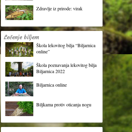
Zdravlje iz prirode: virak
Lečenje biljem
Škola lekovitog bilja “Biljarnica
online”
Škola poznavanja lekovitog bilja
Biljarnica 2022
Biljarnica online
Biljkama protiv oticanja nogu