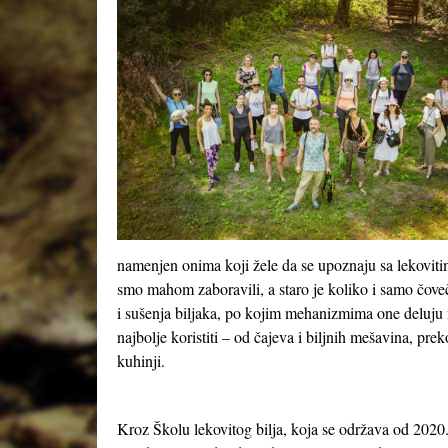
namenjen onima koji žele da se upoznaju sa lekoviti
smo mahom zaboravili, a staro je koliko i samo čove
i sušenja biljaka, po kojim mehanizmima one deluju n
najbolje koristiti – od čajeva i biljnih mešavina, pre
kuhinji.
Kroz Školu lekovitog bilja, koja se održava od 2020.