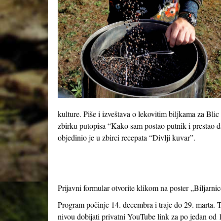
kulture. Piše i izveštava o lekovitim biljkama za Bli
zbirku putopisa “Kako sam postao putnik i prestao d
objedinio je u zbirci recepata “Divlji kuvar”.
Prijavni formular otvorite klikom na poster „Biljarni
Program počinje 14. decembra i traje do 29. marta. 
nivou dobijati privatni YouTube link za po jedan od 