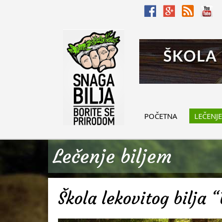
POČETNA
LEČENJE
Lečenje biljem
Škola lekovitog bilja “