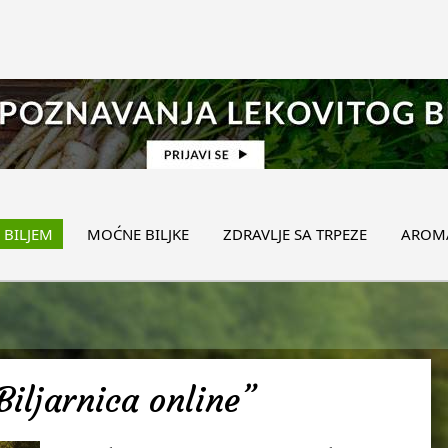
 BILJEM
MOĆNE BILJKE
ZDRAVLJE SA TRPEZE
AROMA
Biljarnica online”