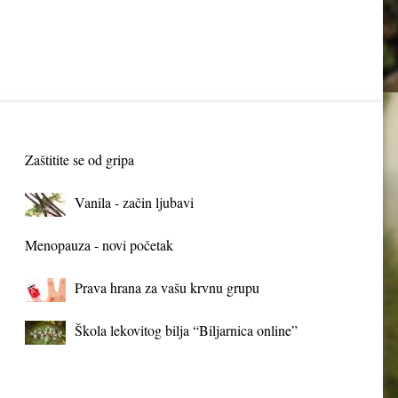
Zaštitite se od gripa
Vanila - začin ljubavi
Menopauza - novi početak
Prava hrana za vašu krvnu grupu
Škola lekovitog bilja “Biljarnica online”