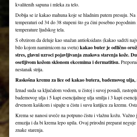
kvalitenih sapuna i mleka za telo.
Dobija se iz kakao mahuna koje se hladnim putem presuju. Na s
temperaturi od 34 do 38 stupeni što ga čini posebno pogodnim za
temperature ljudskog tela.
S obzirom da deluje kao snažan antioksidans (kakao sadrži najv
kakao buter je odlično oruž
bilo kojom namirnicom na svetu)
stres, glavni uzroci pojavljivanja znakova starenja kože. D
osetljivom kožom sklonom ekcemima i dermatitisu.
Preporuč
nestanak strija.
Raskošna kremu za lice od kakao butera, bademovog ulja, 
Iznad suda sa ključalom vodom, u čistoj i suvoj posudi, rastopi
bademovog ulja i 5 kapi esencijalnog ulja smilja i 3 kapi esenc
drvenom kašikom i sipajte u čistu i suvu kutijicu za kremu. Ostav
Krema se nanosi uveče na potpuno čistu i vlažnu kožu. Važno je
emuzija i da bi krema lepo upila. Ovaj prirodni preparat neguje 
znake starenja.