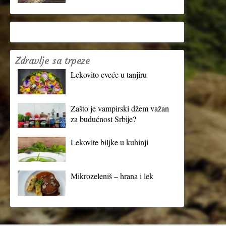
Zdravlje sa trpeze
Lekovito cveće u tanjiru
Zašto je vampirski džem važan
za budućnost Srbije?
Lekovite biljke u kuhinji
Mikrozeleniš – hrana i lek