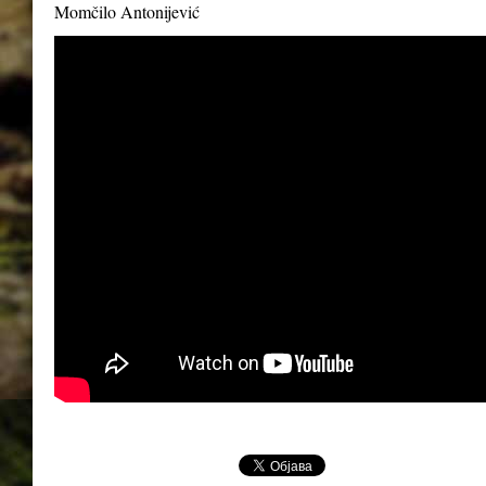
Momčilo Antonijević