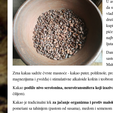
U as
da s
vlad
druš
kupi
piće
najb
ljut
Dana
sast
Malo
Zrna kakaa sadrže čvrste masnoće - kakao puter, polifenole, pr
magnezijuma i gvožđa) i stimulativne alkaloide kofein i teobro
podiže nivo serotonina, neurotransmitera koji izaziv
Kakao
čilijem).
za jačanje organizma i protiv malo
Kakao je tradicinalni lek
pomešani sa tahinijem (pastom od susama), medom i semenom 