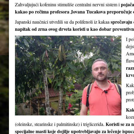
pojač
Zahvaljujući kofeninu stimuliše centralni nervni sistem i
kakao po rečima profesora Jovana Tucakova preporučuje 
sprečavaju 
Japanski naučnici utvrdili su da polifenoli iz kakaa
napitak od zrna ovog drveta koristi u kao dobar preventivni
I po
dejs
Amer
flav
razr
krv
Kaka
prob
prot
Kak
kozm
Koristi se za 
(oleinske, stearinske i palmitinske) i triglicerida.
specijalne masti koje dojilje upotrebljavaju za lečenje ispu