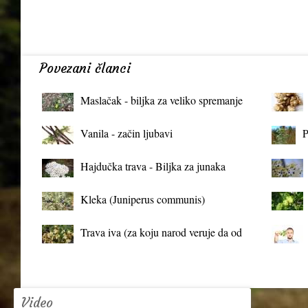
Povezani članci
Maslačak - biljka za veliko spremanje
organizma
Vanila - začin ljubavi
P
Hajdučka trava - Biljka za junaka
Kleka (Juniperus communis)
Trava iva (za koju narod veruje da od
mrtva pravi živa)
Video