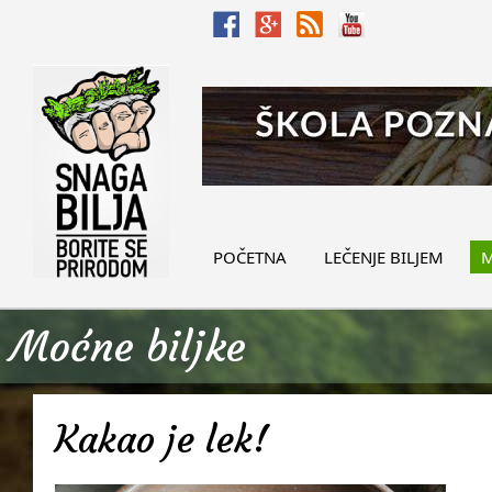
POČETNA
LEČENJE BILJEM
M
Moćne biljke
Kakao je lek!