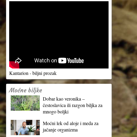
Kantarion - biljni prozak
Moćne biljke
Dobar kao veronika –
čestoslavica ili razgon biljka za
mnogo boljki
Moćni lek od aloje i meda za
jačanje organizma