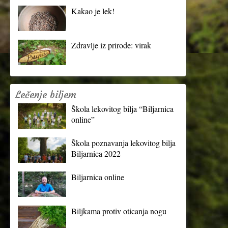
Kakao je lek!
Zdravlje iz prirode: virak
Lečenje biljem
Škola lekovitog bilja “Biljarnica
online”
Škola poznavanja lekovitog bilja
Biljarnica 2022
Biljarnica online
Biljkama protiv oticanja nogu