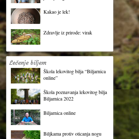
Kakao je lek!
Zdravlje iz prirode: virak
Lečenje biljem
Škola lekovitog bilja “Biljarnica
online”
Škola poznavanja lekovitog bilja
Biljarnica 2022
Biljarnica online
Biljkama protiv oticanja nogu