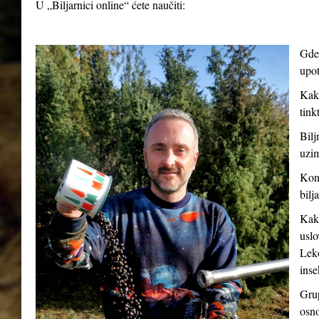
U „Biljarnici online“ ćete naučiti:
Gde 
upot
Kako
tink
Bilj
uzim
Kont
bilj
Kako
uslo
Leko
inse
Grup
osno