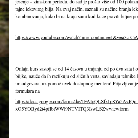
jesenje – zimskom periodu, do sad je prošlo više od 100 polazn
tajne lekovitog bilja. Na ovaj način, saznali su načine branja le
kombinovanja, kako bi na kraju sami kod kuće pravili biljne pr
https://www.youtube.com/watch?time_continue=1&v=a3c-Ce
Onlajn kurs sastoji se od 14 časova u trajanju od po dva sata 
biljke, nauče da ih razlikuju od sličnih vrsta, savladaju tehnike 
im odgovara, uz pomoć uvek dostupnog mentora! Prijavljivanje
formulara na
https://docs.google.com/forms/d/e/1FAIpQLSfz1p8Ya5AvJQc-
xO5YOByd2t4pfIbtWWl9NTVITQ3IswLSZw/viewform