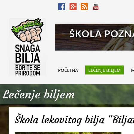
POČETNA
LEČENJE BILJEM
M
Lečenje biljem
Škola lekovitog bilja “Bilj