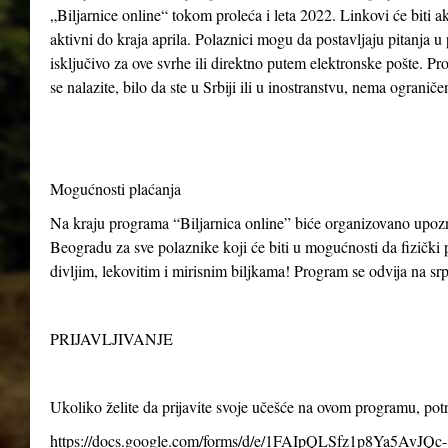
„Biljarnice online“ tokom proleća i leta 2022. Linkovi će biti ak
aktivni do kraja aprila. Polaznici mogu da postavljaju pitanja u
isključivo za ove svrhe ili direktno putem elektronske pošte. P
se nalazite, bilo da ste u Srbiji ili u inostranstvu, nema ogranič
Mogućnosti plaćanja
Na kraju programa “Biljarnica online” biće organizovano upo
Beogradu za sve polaznike koji će biti u mogućnosti da fizički p
divljim, lekovitim i mirisnim biljkama! Program se odvija na s
PRIJAVLJIVANJE
Ukoliko želite da prijavite svoje učešće na ovom programu, po
https://docs.google.com/forms/d/e/1FAIpQLSfz1p8Ya5AvJQc-