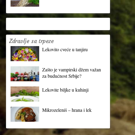
Zdravlje sa trpeze
Lekovito cveće u tanjiru
Zašto je vampirski džem važan
za budućnost Srbije?
Lekovite biljke u kuhinji
Mikrozeleniš – hrana i lek