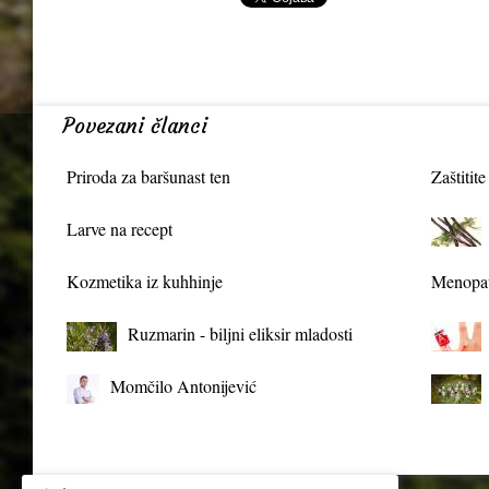
Povezani članci
Priroda za baršunast ten
Zaštitite
Larve na recept
Kozmetika iz kuhhinje
Menopau
Ruzmarin - biljni eliksir mladosti
Momčilo Antonijević