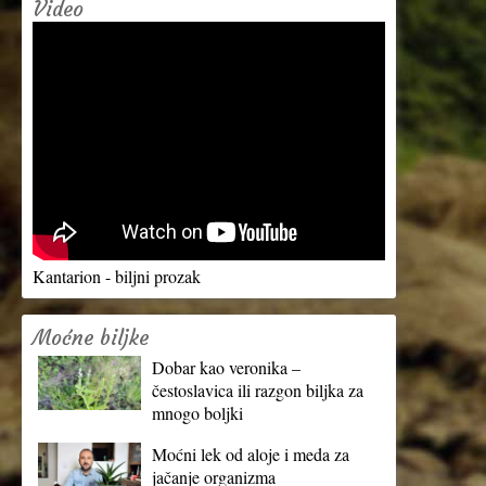
Video
Kantarion - biljni prozak
Moćne biljke
Dobar kao veronika –
čestoslavica ili razgon biljka za
mnogo boljki
Moćni lek od aloje i meda za
jačanje organizma