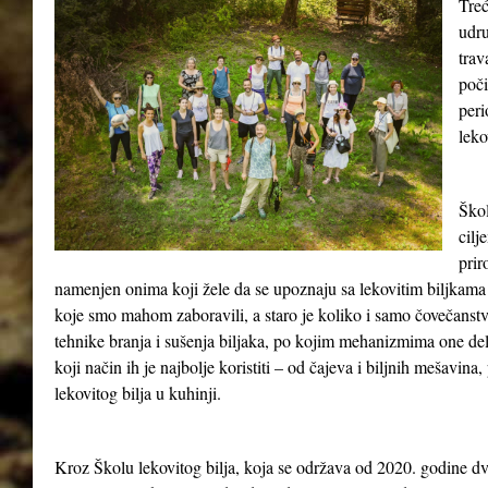
Treć
udru
tra
poči
peri
leko
Škol
cilj
prir
namenjen onima koji žele da se upoznaju sa lekovitim biljkama 
koje smo mahom zaboravili, a staro je koliko i samo čovečanst
tehnike branja i sušenja biljaka, po kojim mehanizmima one del
koji način ih je najbolje koristiti – od čajeva i biljnih mešavina
lekovitog bilja u kuhinji.
Kroz Školu lekovitog bilja, koja se održava od 2020. godine dv