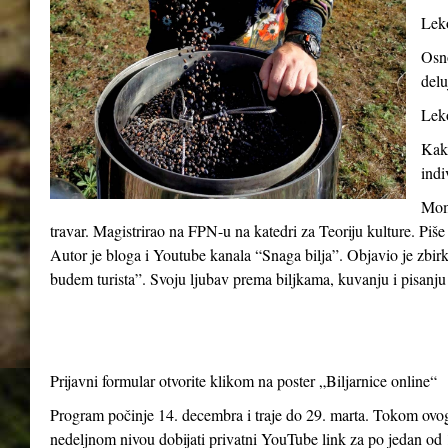
Leko
Osno
delu
Leko
Kako
indi
Momč
travar. Magistrirao na FPN-u na katedri za Teoriju kulture. Piše
Autor je bloga i Youtube kanala “Snaga bilja”. Objavio je zbir
budem turista”. Svoju ljubav prema biljkama, kuvanju i pisanju 
Prijavni formular otvorite klikom na poster „Biljarnice online“
Program počinje 14. decembra i traje do 29. marta. Tokom ovog 
nedeljnom nivou dobijati privatni YouTube link za po jedan od 