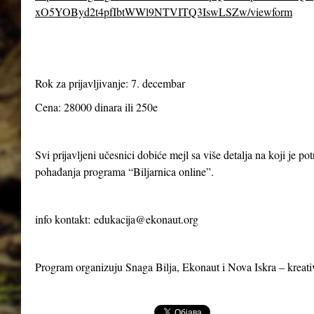
xO5YOByd2t4pfIbtWWl9NTVITQ3IswLSZw/viewform
Rok za prijavljivanje: 7. decembar
Cena: 28000 dinara ili 250e
Svi prijavljeni učesnici dobiće mejl sa više detalja na koji je p
pohađanja programa “Biljarnica online”.
info kontakt:
edukacija@ekonaut.org
Program organizuju Snaga Bilja, Ekonaut i Nova Iskra – kreat