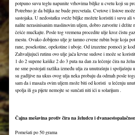
potpuno suvu teglu napunite vrhovima biljke u cvetu koji su pr
Potrebno je da biljka ne bude precvetala. Cvetove i listove možet
sastojaka. U nedostatku sveže biljke možete koristiti i suvu ali
nalite nerasinisanim maslinovim uljem, dobro zatvorite i držit
češće mućkajte. Posle tog vremena procedite ulje kroz čistu gaz
mestu. Ovako dobijeno ulje je tamno crvene rubin boje koja poti
rane, posekotine, opekotine i uboje. Od izuzetne pomoći je kod
Zahvaljujući rutinu ovo ulje jača krvne sudove i može se koristi
1 do 2 supene kašike 2 do 3 puta na dan za lečenje čira na želud
ne sme postojati razlika između ulja za unutrašnju i spoljašnju
su gadljive na ukus ovog ulja neka probaju da odmah posle to
sam da i masaža ovim uljem može biti od koristi u lečenju unutra
spolja ili ga pijete nemojte se sunčati niti ići u solarijum .
Čajna mešavina protiv čira na želudcu i dvanaestopalačno
Pomešati po 50 grama