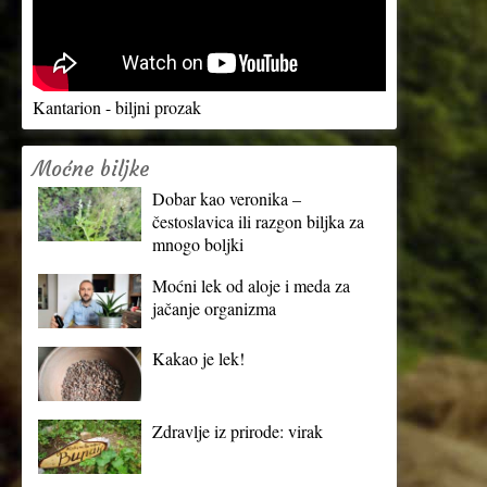
Kantarion - biljni prozak
Moćne biljke
Dobar kao veronika –
čestoslavica ili razgon biljka za
mnogo boljki
Moćni lek od aloje i meda za
jačanje organizma
Kakao je lek!
Zdravlje iz prirode: virak