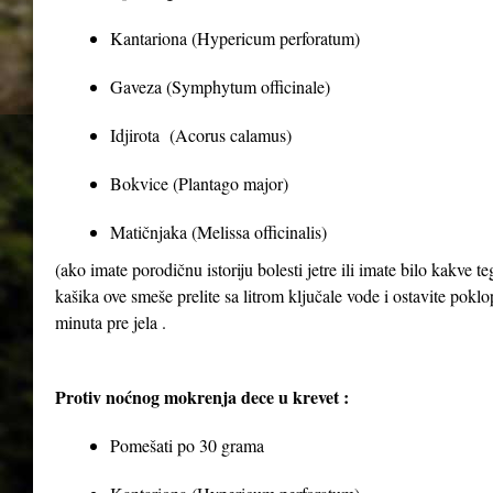
Kantariona (Hypericum perforatum)
Gaveza (Symphytum officinale)
Idjirota (Acorus calamus)
Bokvice (Plantago major)
Matičnjaka (Melissa officinalis)
(ako imate porodičnu istoriju bolesti jetre ili imate bilo kakve 
kašika ove smeše prelite sa litrom ključale vode i ostavite poklop
minuta pre jela .
Protiv noćnog mokrenja dece u krevet :
Pomešati po 30 grama