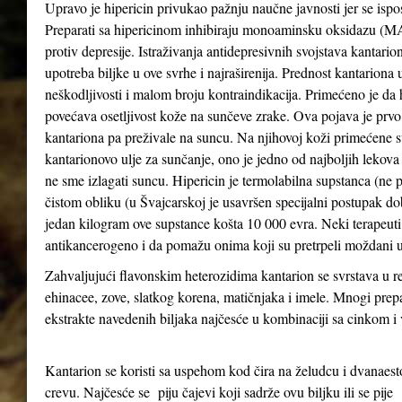
Upravo je hipericin privukao pažnju naučne javnosti jer se ispo
Preparati sa hipericinom inhibiraju monoaminsku oksidazu (MAO 
protiv depresije. Istraživanja antidepresivnih svojstava kantari
upotreba biljke u ove svrhe i najraširenija. Prednost kantariona 
neškodljivosti i malom broju kontraindikacija. Primećeno je da
povećava osetljivost kože na sunčeve zrake. Ova pojava je prv
kantariona pa preživale na suncu. Na njihovoj koži primećene su
kantarionovo ulje za sunčanje, ono je jedno od najboljih lekova
ne sme izlagati suncu. Hipericin je termolabilna supstanca (ne 
čistom obliku (u Švajcarskoj je usavršen specijalni postupak d
jedan kilogram ove supstance košta 10 000 evra. Neki terapeuti 
antikancerogeno i da pomažu onima koji su pretrpeli moždani u
Zahvaljujući flavonskim heterozidima kantarion se svrstava u re
ehinacee, zove, slatkog korena, matičnjaka i imele. Mnogi prepa
ekstrakte navedenih biljaka najčesće u kombinaciji sa cinkom 
Kantarion se koristi sa uspehom kod čira na želudcu i dvanae
crevu. Najčesće se piju čajevi koji sadrže ovu biljku ili se pije