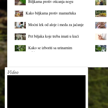
Biljkama protiv oticanja nogu
Kako biljkama protiv mamurluka
Moćni lek od aloje i meda za jačanje
organizma
Pet biljaka koje treba imati u kući
Kako se izboriti sa urinarnim
infekcijama?
Video