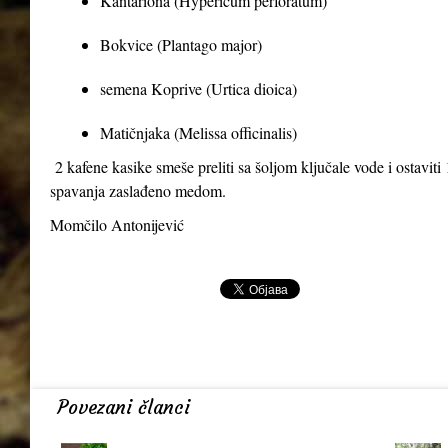
Kantariona (Hypericum perforatum)
Bokvice (Plantago major)
semena Koprive (Urtica dioica)
Matičnjaka (Melissa officinalis)
2 kafene kasike smeše preliti sa šoljom ključale vode i ostaviti 1
spavanja zaslađeno medom.
Momčilo Antonijević
Povezani članci