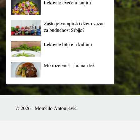
Lekovito cveće u tanjiru
Zašto je vampirski džem važan
za budućnost Srbije?
Lekovite biljke u kuhinji
Mikrozeleniš – hrana i lek
© 2026 - Momčilo Antonijević