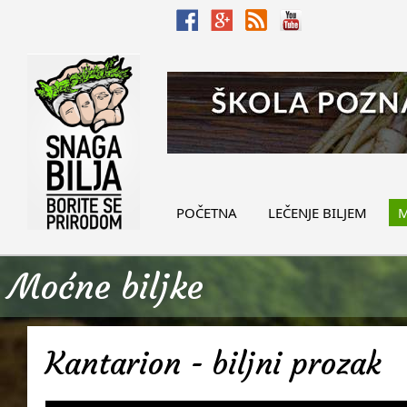
POČETNA
LEČENJE BILJEM
M
Moćne biljke
Kantarion - biljni prozak