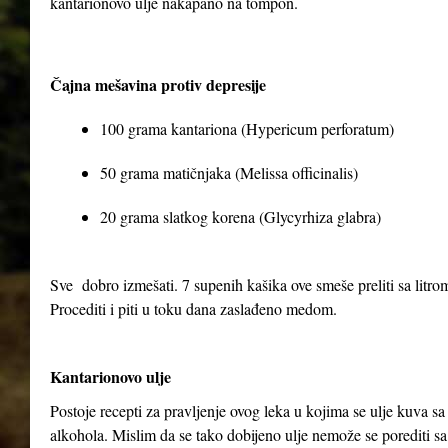
kantarionovo ulje nakapano na tompon.
Čajna mešavina protiv depresije
100 grama kantariona (Hypericum perforatum)
50 grama matičnjaka (Melissa officinalis)
20 grama slatkog korena (Glycyrhiza glabra)
Sve dobro izmešati. 7 supenih kašika ove smeše preliti sa litrom 
Procediti i piti u toku dana zaslađeno medom.
Kantarionovo ulje
Postoje recepti za pravljenje ovog leka u kojima se ulje kuva 
alkohola. Mislim da se tako dobijeno ulje nemože se porediti sa 