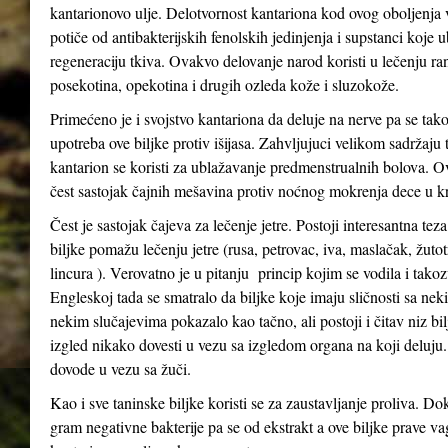
kantarionovo ulje. Delotvornost kantariona kod ovog oboljenja
potiče od antibakterijskih fenolskih jedinjenja i supstanci koje 
regeneraciju tkiva. Ovakvo delovanje narod koristi u lečenju ra
posekotina, opekotina i drugih ozleda kože i sluzokože.
Primećeno je i svojstvo kantariona da deluje na nerve pa se tak
upotreba ove biljke protiv išijasa. Zahvljujuci velikom sadržaju 
kantarion se koristi za ublažavanje predmenstrualnih bolova. Ov
čest sastojak čajnih mešavina protiv noćnog mokrenja dece u kr
Čest je sastojak čajeva za lečenje jetre. Postoji interesantna tez
biljke pomažu lečenju jetre (rusa, petrovac, iva, maslačak, žutot
lincura ). Verovatno je u pitanju princip kojim se vodila i tak
Engleskoj tada se smatralo da biljke koje imaju sličnosti sa n
nekim slučajevima pokazalo kao tačno, ali postoji i čitav niz bil
izgled nikako dovesti u vezu sa izgledom organa na koji deluju
dovode u vezu sa žuči.
Kao i sve taninske biljke koristi se za zaustavljanje proliva. Do
gram negativne bakterije pa se od ekstrakt a ove biljke prave va