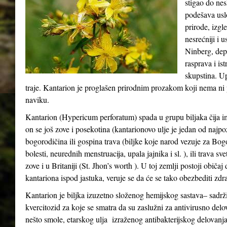
stigao do ne
podešava usl
prirode, izgle
nesrećniji i 
Ninberg, depr
rasprava i ist
skupstina. Up
traje. Kantarion je proglašen prirodnim prozakom koji nema ni p
naviku.
Kantarion (Hypericum perforatum) spada u grupu biljaka čija i
on se još zove i posekotina (kantarionovo ulje je jedan od najpo
bogorodičina ili gospina trava (biljke koje narod vezuje za Bo
bolesti, neurednih menstruacija, upala jajnika i sl. ), ili trava s
zove i u Britaniji (St. Jhon’s worth ). U toj zemlji postoji običa
kantariona ispod jastuka, veruje se da će se tako obezbediti zdra
Kantarion je biljka izuzetno složenog hemijskog sastava– sadrži
kvercitozid za koje se smatra da su zaslužni za antivirusno delo
nešto smole, etarskog ulja izraženog antibakterijskog delovanja