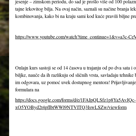
jesenje – zimskom periodu, do sad je prošlo više od 100 polazn
tajne lekovitog bilja. Na ovaj način, saznali su načine branja le
kombinovanja, kako bi na kraju sami kod kuće pravili biljne pr
https://www.youtube.com/watch?time_continue=1&v=a3c-Ce
Onlajn kurs sastoji se od 14 časova u trajanju od po dva sata 
biljke, nauče da ih razlikuju od sličnih vrsta, savladaju tehnike 
im odgovara, uz pomoć uvek dostupnog mentora! Prijavljivanje
formulara na
https://docs.google.com/forms/d/e/1FAIpQLSfz1p8Ya5AvJQc-
xO5YOByd2t4pfIbtWWl9NTVITQ3IswLSZw/viewform