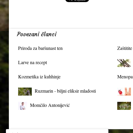
Povezani članci
Priroda za baršunast ten
Zaštitite
Larve na recept
Kozmetika iz kuhhinje
Menopau
Ruzmarin - biljni eliksir mladosti
Momčilo Antonijević