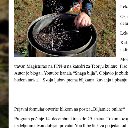
Leko
Osno
delu
Leko
Kako
indi
Momč
travar. Magistrirao na FPN-u na katedri za Teoriju kulture. Piše
Autor je bloga i Youtube kanala “Snaga bilja”. Objavio je zbir
budem turista”. Svoju ljubav prema biljkama, kuvanju i pisanju 
Prijavni formular otvorite klikom na poster „Biljarnice online“
Program počinje 14. decembra i traje do 29. marta. Tokom ovog 
nedeljnom nivou dobijati privatni YouTube link za po jedan od 