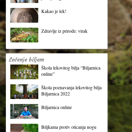
Kakao je lek!
Zdravlje iz prirode: virak
Lečenje biljem
Škola lekovitog bilja “Biljarnica
online”
Škola poznavanja lekovitog bilja
Biljarnica 2022
Biljarnica online
Biljkama protiv oticanja nogu