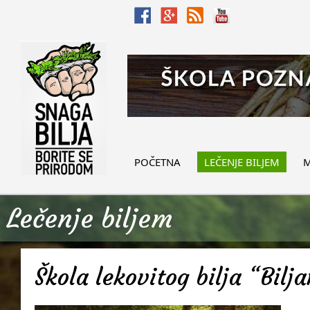
POČETNA
LEČENJE BILJEM
M
Lečenje biljem
Škola lekovitog bilja “Bilj