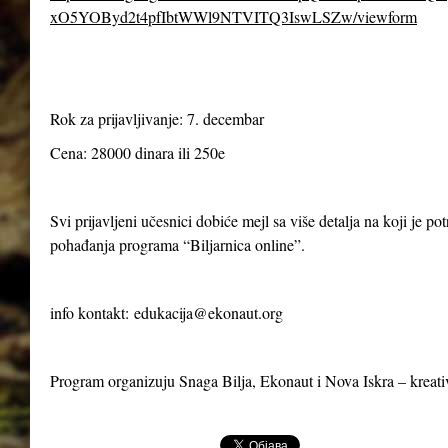
xO5YOByd2t4pfIbtWWl9NTVITQ3IswLSZw/viewform
Rok za prijavljivanje: 7. decembar
Cena: 28000 dinara ili 250e
Svi prijavljeni učesnici dobiće mejl sa više detalja na koji je p
pohađanja programa “Biljarnica online”.
info kontakt:
edukacija@ekonaut.org
Program organizuju Snaga Bilja, Ekonaut i Nova Iskra – kreat