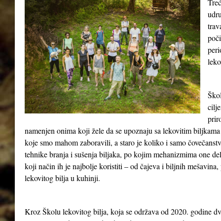
Treć
udru
tra
poči
peri
leko
Škol
cilj
prir
namenjen onima koji žele da se upoznaju sa lekovitim biljkama 
koje smo mahom zaboravili, a staro je koliko i samo čovečanst
tehnike branja i sušenja biljaka, po kojim mehanizmima one del
koji način ih je najbolje koristiti – od čajeva i biljnih mešavina
lekovitog bilja u kuhinji.
Kroz Školu lekovitog bilja, koja se održava od 2020. godine dv