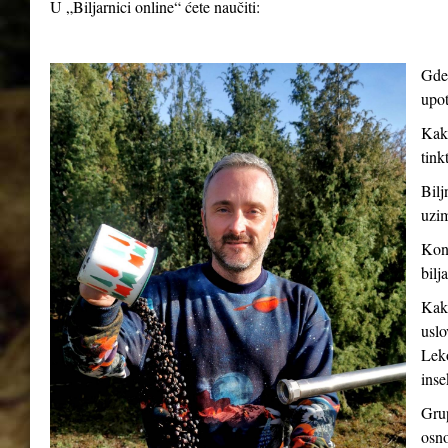
U „Biljarnici online“ ćete naučiti:
Gde 
upot
Kako
tink
Bilj
uzim
Kont
bilj
Kako
uslo
Leko
inse
Grup
osno