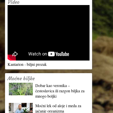
Video
Kantarion - biljni prozak
Moćne biljke
Dobar kao veronika –
čestoslavica ili razgon biljka za
mnogo boljki
Moćni lek od aloje i meda za
jačanje organizma