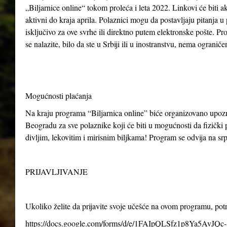
„Biljarnice online“ tokom proleća i leta 2022. Linkovi će biti ak
aktivni do kraja aprila. Polaznici mogu da postavljaju pitanja u
isključivo za ove svrhe ili direktno putem elektronske pošte. P
se nalazite, bilo da ste u Srbiji ili u inostranstvu, nema ogranič
Mogućnosti plaćanja
Na kraju programa “Biljarnica online” biće organizovano upo
Beogradu za sve polaznike koji će biti u mogućnosti da fizički p
divljim, lekovitim i mirisnim biljkama! Program se odvija na s
PRIJAVLJIVANJE
Ukoliko želite da prijavite svoje učešće na ovom programu, po
https://docs.google.com/forms/d/e/1FAIpQLSfz1p8Ya5AvJQc-