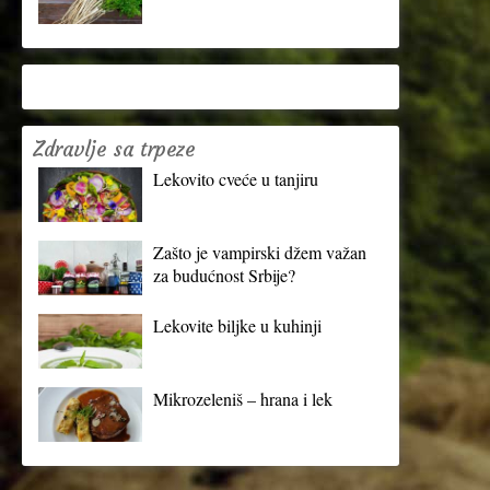
Zdravlje sa trpeze
Lekovito cveće u tanjiru
Zašto je vampirski džem važan
za budućnost Srbije?
Lekovite biljke u kuhinji
Mikrozeleniš – hrana i lek