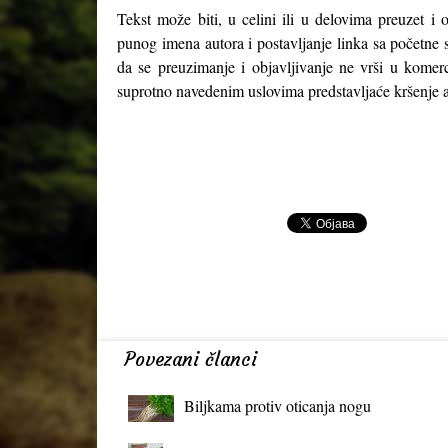
Tekst može biti, u celini ili u delovima preuzet i 
punog imena autora i postavljanje linka sa početne 
da se preuzimanje i objavljivanje ne vrši u komerc
suprotno navedenim uslovima predstavljaće kršenje a
Povezani članci
Biljkama protiv oticanja nogu