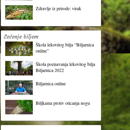
Zdravlje iz prirode: virak
Lečenje biljem
Škola lekovitog bilja “Biljarnica
online”
Škola poznavanja lekovitog bilja
Biljarnica 2022
Biljarnica online
Biljkama protiv oticanja nogu