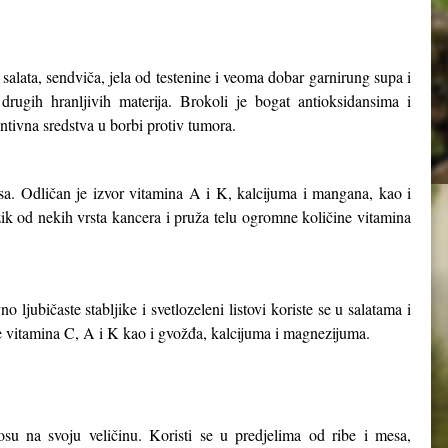
salata, sendviča, jela od testenine i veoma dobar garnirung supa i
 drugih hranljivih materija. Brokoli je bogat antioksidansima i
ntivna sredstva u borbi protiv tumora.
sa. Odličan je izvor vitamina A i K, kalcijuma i mangana, kao i
zik od nekih vrsta kancera i pruža telu ogromne količine vitamina
ljubičaste stabljike i svetlozeleni listovi koriste se u salatama i
ine vitamina C, A i K kao i gvožđa, kalcijuma i magnezijuma.
u na svoju veličinu. Koristi se u predjelima od ribe i mesa,