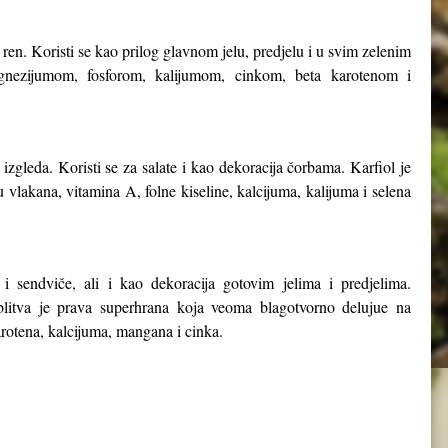
ren. Koristi se kao prilog glavnom jelu, predjelu i u svim zelenim
nezijumom, fosforom, kalijumom, cinkom, beta karotenom i
zgleda. Koristi se za salate i kao dekoracija čorbama. Karfiol je
vlakana, vitamina A, folne kiseline, kalcijuma, kalijuma i selena
.
 i sendviče, ali i kao dekoracija gotovim jelima i predjelima.
, blitva je prava superhrana koja veoma blagotvorno delujue na
arotena, kalcijuma, mangana i cinka.