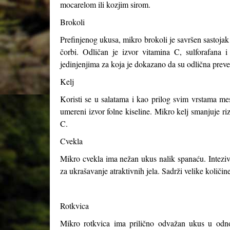
mocarelom ili kozjim sirom.
Brokoli
Prefinjenog ukusa, mikro brokoli je savršen sastojak 
čorbi. Odličan je izvor vitamina C, sulforafana i
jedinjenjima za koja je dokazano da su odlična preve
Kelj
Koristi se u salatama i kao prilog svim vrstama me
umereni izvor folne kiseline. Mikro kelj smanjuje ri
C.
Cvekla
Mikro cvekla ima nežan ukus nalik spanaću. Intezivno 
za ukrašavanje atraktivnih jela. Sadrži velike količ
Rotkvica
Mikro rotkvica ima prilično odvažan ukus u odnos