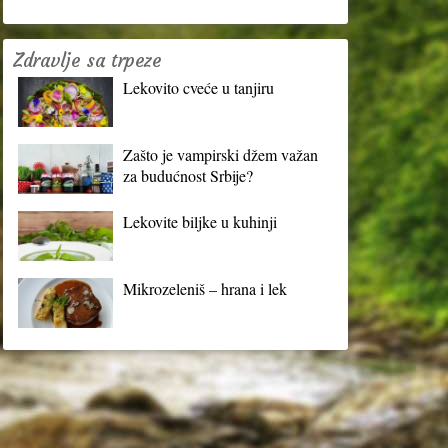
Zdravlje sa trpeze
Lekovito cveće u tanjiru
Zašto je vampirski džem važan
za budućnost Srbije?
Lekovite biljke u kuhinji
Mikrozeleniš – hrana i lek