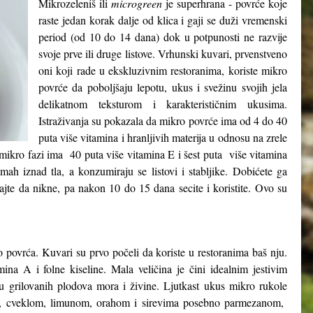
Mikrozeleniš ili
microgreen
je superhrana - povrće koje
raste jedan korak dalje od klica i gaji se duži vremenski
period (od 10 do 14 dana) dok u potpunosti ne razvije
svoje prve ili druge listove. Vrhunski kuvari, prvenstveno
oni koji rade u ekskluzivnim restoranima, koriste mikro
povrće da poboljšaju lepotu, ukus i svežinu svojih jela
delikatnom teksturom i karakterističnim ukusima.
Istraživanja su pokazala da mikro povrće ima od 4 do 40
puta više vitamina i hranljivih materija u odnosu na zrele
 mikro fazi ima 40 puta više vitamina E i šest puta više vitamina
ah iznad tla, a konzumiraju se listovi i stabljike. Dobićete ga
kajte da nikne, pa nakon 10 do 15 dana secite i koristite. Ovo su
o povrća. Kuvari su prvo počeli da koriste u restoranima baš nju.
ina A i folne kiseline. Mala veličina je čini idealnim jestivim
hu grilovanih plodova mora i živine. Ljutkast ukus mikro rukole
om, cveklom, limunom, orahom i sirevima posebno parmezanom,