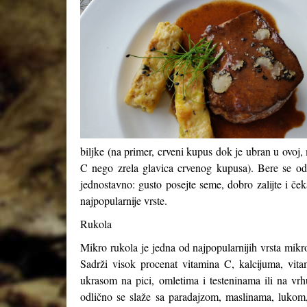
biljke (na primer, crveni kupus dok je ubran u ovoj,
C nego zrela glavica crvenog kupusa). Bere se odm
jednostavno: gusto posejte seme, dobro zalijte i če
najpopularnije vrste.
Rukola
Mikro rukola je jedna od najpopularnijih vrsta mikr
Sadrži visok procenat vitamina C, kalcijuma, vitam
ukrasom na pici, omletima i testeninama ili na vr
odlično se slaže sa paradajzom, maslinama, luk