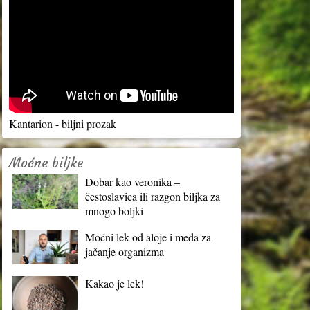
Kantarion - biljni prozak
Moćne biljke
Dobar kao veronika –
čestoslavica ili razgon biljka za
mnogo boljki
Moćni lek od aloje i meda za
jačanje organizma
Kakao je lek!