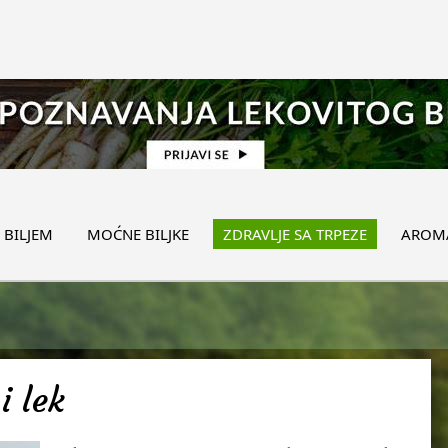
 BILJEM
MOĆNE BILJKE
ZDRAVLJE SA TRPEZE
AROMA
i lek