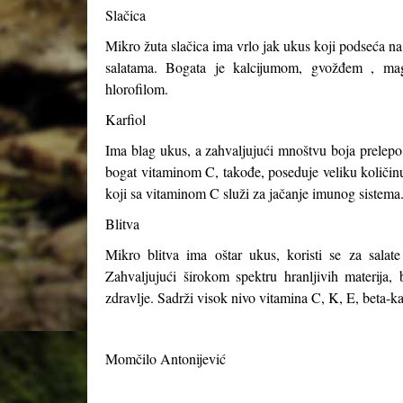
Slačica
Mikro žuta slačica ima vrlo jak ukus koji podseća na 
salatama. Bogata je kalcijumom, gvožđem , mag
hlorofilom.
Karfiol
Ima blag ukus, a zahvaljujući mnoštvu boja prelepo i
bogat vitaminom C, takođe, poseduje veliku količinu 
koji sa vitaminom C služi za jačanje imunog sistema
Blitva
Mikro blitva ima oštar ukus, koristi se za salate
Zahvaljujući širokom spektru hranljivih materija
zdravlje. Sadrži visok nivo vitamina C, K, E, beta-k
Momčilo Antonijević