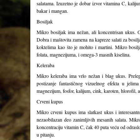
salatama. Izuzetno je dobar izvor vitamina C, kaliju
bakar i mangan.
Bosiljak
Mikro bosiljak ima nežan, ali koncentrisan ukus. O
Dobra i maštovita zamena na kapreze salati za bosilja
koktelima kao što je mohito i martini. Mikro bosil
folata, magnezijuma, i omega-3 masnih kiselina.
Keleraba
Mikro keleraba ima vrlo nežan i blag ukus. Prelepe
postizanje fantastičnog vizuelnog efekta u jelim
magnezijum, fosfor, kalijum, cink, karoten, hlorofil, 
Crveni kupus
Mikro crveni kupus ima slatkast ukus i interesant
nezaobilazan deo zanimljivih mesanih salata. Mikro
koncentraciju vitamin C, čak 40 puta veću od odrasl
u pitanju.