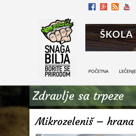
POČETNA
LEČENJE
Zdravlje sa trpeze
Mikrozeleniš – hrana 