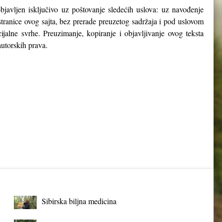
objavljen isključivo uz poštovanje sledećih uslova: uz navođenje
stranice ovog sajta, bez prerade preuzetog sadržaja i pod uslovom
ijalne svrhe. Preuzimanje, kopiranje i objavljivanje ovog teksta
utorskih prava.
Sibirska biljna medicina