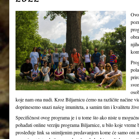
Ovo
pozn
prog
obra
njih
kom
Prog
pola
prir
svom
osob
koje nam ona nudi. Kroz Biljarnicu ćemo na različite načine v
doprinesemo snazi našeg imuniteta, a samim tim i kvalitetu živ
Specifičnost ovog programa je i u tome što ako niste u mogućn
pohađati online verziju programa Biljarnice, u bilo koje vreme 
prosleđuje link sa snimljenim predavanjem kome će samo oni m