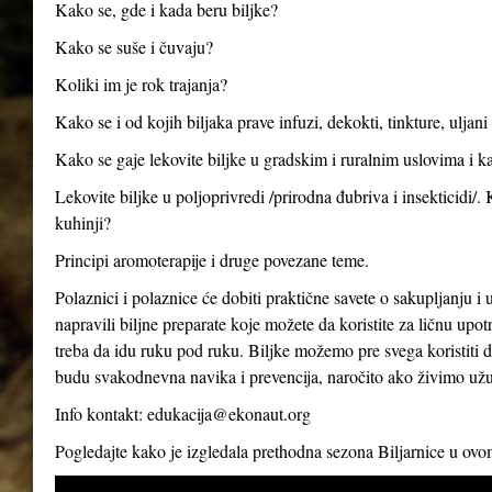
Kako se, gde i kada beru biljke?
Kako se suše i čuvaju?
Koliki im je rok trajanja?
Kako se i od kojih biljaka prave infuzi, dekokti, tinkture, uljan
Kako se gaje lekovite biljke u gradskim i ruralnim uslovima i ka
Lekovite biljke u poljoprivredi /prirodna đubriva i insekticidi/.
kuhinji?
Principi aromoterapije i druge povezane teme.
Polaznici i polaznice će dobiti praktične savete o sakupljanju i 
napravili biljne preparate koje možete da koristite za ličnu up
treba da idu ruku pod ruku. Biljke možemo pre svega koristiti d
budu svakodnevna navika i prevencija, naročito ako živimo už
Info kontakt:
edukacija@ekonaut.org
Pogledajte kako je izgledala prethodna sezona Biljarnice u ov