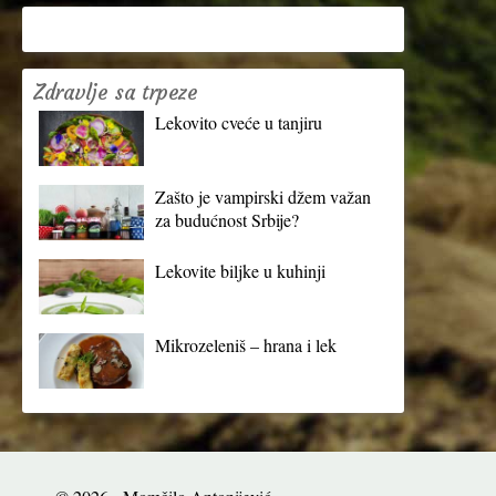
Zdravlje sa trpeze
Lekovito cveće u tanjiru
Zašto je vampirski džem važan
za budućnost Srbije?
Lekovite biljke u kuhinji
Mikrozeleniš – hrana i lek