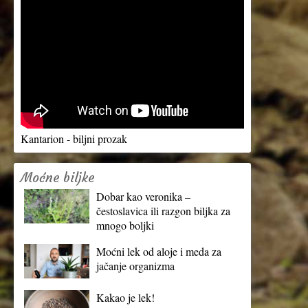
Kantarion - biljni prozak
Moćne biljke
Dobar kao veronika –
čestoslavica ili razgon biljka za
mnogo boljki
Moćni lek od aloje i meda za
jačanje organizma
Kakao je lek!