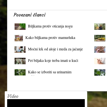
Povezani članci
Biljkama protiv oticanja nogu
Kako biljkama protiv mamurluka
Moćni lek od aloje i meda za jačanje
organizma
Pet biljaka koje treba imati u kući
Kako se izboriti sa urinarnim
infekcijama?
Video