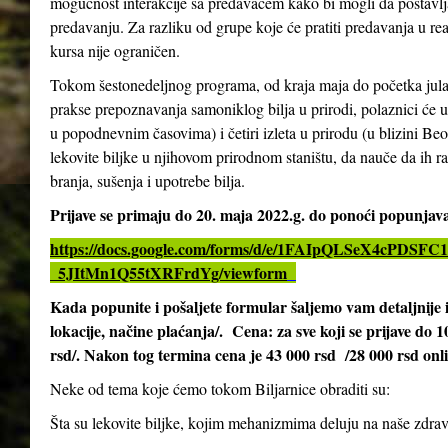
mogućnost interakcije sa predavačem kako bi mogli da postavlja
predavanju. Za razliku od grupe koje će pratiti predavanja u re
kursa nije ograničen.
Tokom šestonedeljnog programa, od kraja maja do početka jula 2
prakse prepoznavanja samoniklog bilja u prirodi, polaznici će 
u popodnevnim časovima) i četiri izleta u prirodu (u blizini Be
lekovite biljke u njihovom prirodnom staništu, da nauče da ih ra
branja, sušenja i upotrebe bilja.
Prijave se primaju do 20. maja 2022.g. do ponoći popunja
https://docs.google.com/forms/d/e/1FAIpQLSeX4cPD
_5JItMn1Q55tXRFrdYg/viewform
Kada popunite i pošaljete formular šaljemo vam detaljnij
lokacije, načine plaćanja/. Cena: za sve koji se prijave do 
rsd/. Nakon tog termina cena je 43 000 rsd /28 000 rsd onl
Neke od tema koje ćemo tokom Biljarnice obraditi su:
Šta su lekovite biljke, kojim mehanizmima deluju na naše zdrav