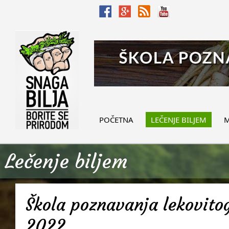
POČETNA
LEČENJE BILJEM
M
Lečenje biljem
Škola poznavanja lekovitog
2022