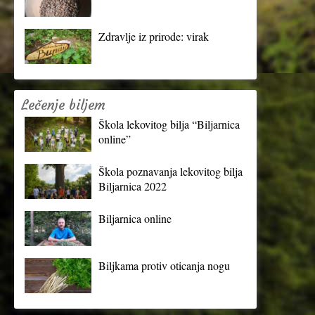
Zdravlje iz prirode: virak
Lečenje biljem
Škola lekovitog bilja “Biljarnica
online”
Škola poznavanja lekovitog bilja
Biljarnica 2022
Biljarnica online
Biljkama protiv oticanja nogu