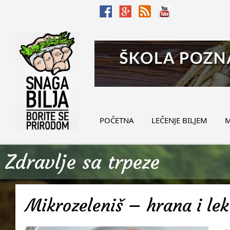
POČETNA
LEČENJE BILJEM
M
Zdravlje sa trpeze
Mikrozeleniš – hrana i lek