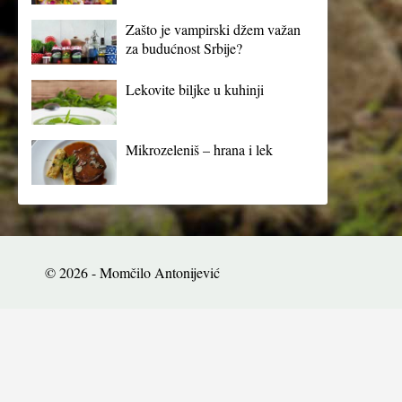
Zašto je vampirski džem važan
za budućnost Srbije?
Lekovite biljke u kuhinji
Mikrozeleniš – hrana i lek
© 2026 - Momčilo Antonijević