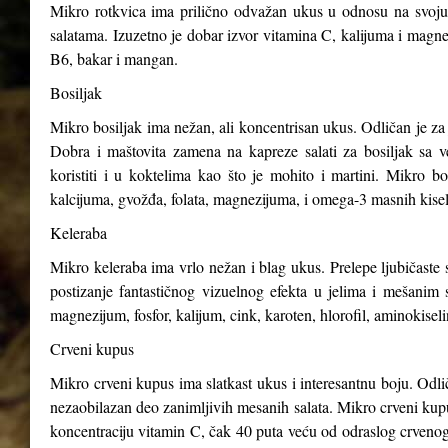
Mikro rotkvica ima prilično odvažan ukus u odnosu na svoju v
salatama. Izuzetno je dobar izvor vitamina C, kalijuma i magnez
B6, bakar i mangan.
Bosiljak
Mikro bosiljak ima nežan, ali koncentrisan ukus. Odličan je za 
Dobra i maštovita zamena na kapreze salati za bosiljak sa v
koristiti i u koktelima kao što je mohito i martini. Mikro b
kalcijuma, gvožđa, folata, magnezijuma, i omega-3 masnih kisel
Keleraba
Mikro keleraba ima vrlo nežan i blag ukus. Prelepe ljubičaste s
postizanje fantastičnog vizuelnog efekta u jelima i mešanim 
magnezijum, fosfor, kalijum, cink, karoten, hlorofil, aminokiseli
Crveni kupus
Mikro crveni kupus ima slatkast ukus i interesantnu boju. Odli
nezaobilazan deo zanimljivih mesanih salata. Mikro crveni kupus
koncentraciju vitamin C, čak 40 puta veću od odraslog crveno