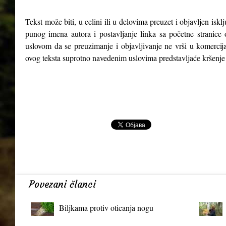
Tekst može biti, u celini ili u delovima preuzet i objavljen isk
punog imena autora i postavljanje linka sa početne stranice 
uslovom da se preuzimanje i objavljivanje ne vrši u komercija
ovog teksta suprotno navedenim uslovima predstavljaće kršenje
Povezani članci
Biljkama protiv oticanja nogu