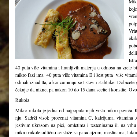
Mikr
koje
vre
potp
Vrh
eks
pob
del
Istr
40 puta više vitamina i hranljivih materija u odnosu na zrele b
mikro fazi ima 40 puta više vitamina E i šest puta više vitam
odmah iznad tla, a konzumiraju se listovi i stabljike. Dobićete 
čekajte da nikne, pa nakon 10 do 15 dana secite i koristite. Ovo
Rukola
Mikro rukola je jedna od najpopularnijih vrsta mikro povrća. K
nju. Sadrži visok procenat vitamina C, kalcijuma, vitamina A
jestivim ukrasom na pici, omletima i testeninama ili na vrhu
mikro rukole odlično se slaže sa paradajzom, maslinama, luk