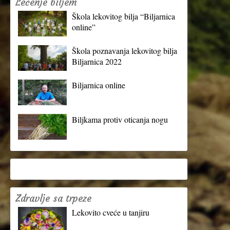
Lečenje biljem
Škola lekovitog bilja “Biljarnica
online”
Škola poznavanja lekovitog bilja
Biljarnica 2022
Biljarnica online
Biljkama protiv oticanja nogu
Zdravlje sa trpeze
Lekovito cveće u tanjiru