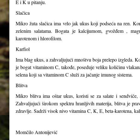
E i K u pitanju.
Slačica
Mikro žuta slačica ima vrlo jak ukus koji podseća na ren. Kori
zelenim salatama. Bogata je kalcijumom, gvožđem , magn
karotenom i hlorofilom.
Karfiol
Ima blag ukus, a zahvaljujući mnoštvu boja prelepo izgleda. Kor
je bogat vitaminom C, takođe, poseduje veliku količinu vlakana,
selena koji sa vitaminom C služi za jačanje imunog sistema.
Blitva
Mikro blitva ima oštar ukus, koristi se za salate i sendviče, 
Zahvaljujući širokom spektru hranljivih materija, blitva je p
zdravlje. Sadrži visok nivo vitamina C, K, E, beta-karotena, ka
Momčilo Antonijević