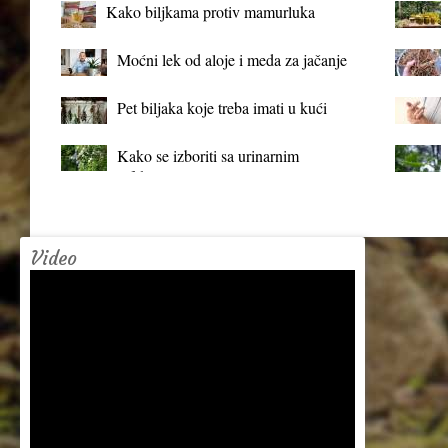
Kako biljkama protiv mamurluka
Moćni lek od aloje i meda za jačanje
organizma
Pet biljaka koje treba imati u kući
Kako se izboriti sa urinarnim
infekcijama?
Video