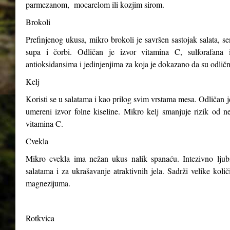
parmezanom, mocarelom ili kozjim sirom.
Brokoli
Prefinjenog ukusa, mikro brokoli je savršen sastojak salata, s
supa i čorbi. Odličan je izvor vitamina C, sulforafana i
antioksidansima i jedinjenjima za koja je dokazano da su odličn
Kelj
Koristi se u salatama i kao prilog svim vrstama mesa. Odličan j
umereni izvor folne kiseline. Mikro kelj smanjuje rizik od n
vitamina C.
Cvekla
Mikro cvekla ima nežan ukus nalik spanaću. Intezivno ljubiča
salatama i za ukrašavanje atraktivnih jela. Sadrži velike kol
magnezijuma.
Rotkvica