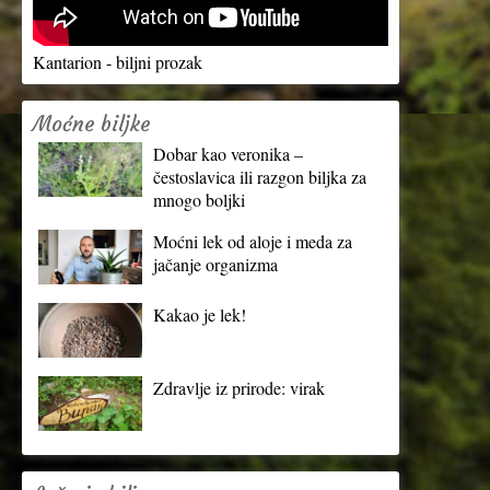
Kantarion - biljni prozak
Moćne biljke
Dobar kao veronika –
čestoslavica ili razgon biljka za
mnogo boljki
Moćni lek od aloje i meda za
jačanje organizma
Kakao je lek!
Zdravlje iz prirode: virak