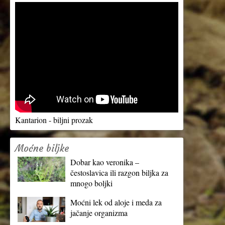
Kantarion - biljni prozak
Moćne biljke
Dobar kao veronika –
čestoslavica ili razgon biljka za
mnogo boljki
Moćni lek od aloje i meda za
jačanje organizma