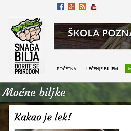
POČETNA
LEČENJE BILJEM
M
Moćne biljke
Kakao je lek!