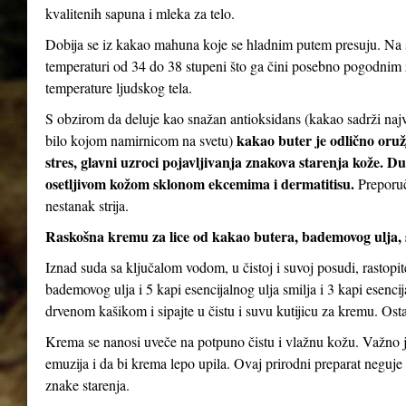
kvalitenih sapuna i mleka za telo.
Dobija se iz kakao mahuna koje se hladnim putem presuju. Na s
temperaturi od 34 do 38 stupeni što ga čini posebno pogodnim za
temperature ljudskog tela.
S obzirom da deluje kao snažan antioksidans (kakao sadrži najv
kakao buter je odlično oruž
bilo kojom namirnicom na svetu)
stres, glavni uzroci pojavljivanja znakova starenja kože. D
osetljivom kožom sklonom ekcemima i dermatitisu.
Preporuč
nestanak strija.
Raskošna kremu za lice od kakao butera, bademovog ulja, 
Iznad suda sa ključalom vodom, u čistoj i suvoj posudi, rastopi
bademovog ulja i 5 kapi esencijalnog ulja smilja i 3 kapi esenc
drvenom kašikom i sipajte u čistu i suvu kutijicu za kremu. Ostav
Krema se nanosi uveče na potpuno čistu i vlažnu kožu. Važno je
emuzija i da bi krema lepo upila. Ovaj prirodni preparat neguje 
znake starenja.