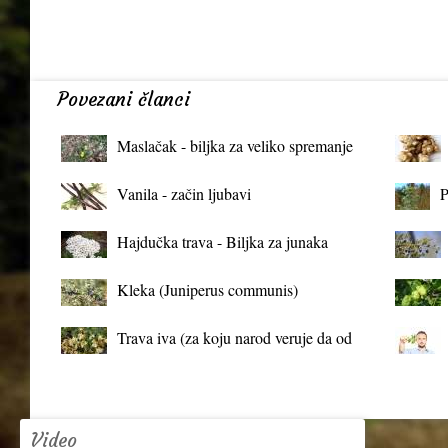
Povezani članci
Maslačak - biljka za veliko spremanje
organizma
Vanila - začin ljubavi
P
Hajdučka trava - Biljka za junaka
Kleka (Juniperus communis)
Trava iva (za koju narod veruje da od
mrtva pravi živa)
Video