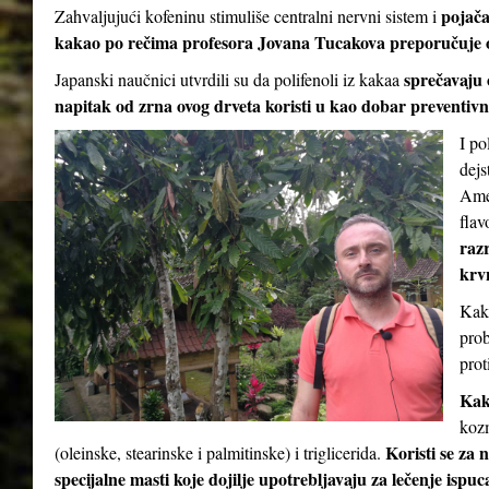
pojač
Zahvaljujući kofeninu stimuliše centralni nervni sistem i
kakao po rečima profesora Jovana Tucakova preporučuje 
sprečavaju 
Japanski naučnici utvrdili su da polifenoli iz kakaa
napitak od zrna ovog drveta koristi u kao dobar preventivni
I po
dejs
Amer
flav
razr
krv
Kaka
prob
prot
Kak
kozm
Koristi se za 
(oleinske, stearinske i palmitinske) i triglicerida.
specijalne masti koje dojilje upotrebljavaju za lečenje ispu