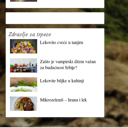
Zdravlje sa trpeze
Lekovito cveće u tanjiru
Zašto je vampirski džem važan
za budućnost Srbije?
Lekovite biljke u kuhinji
Mikrozeleniš – hrana i lek