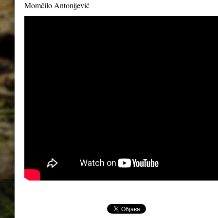
Momčilo Antonijević