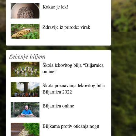
Kakao je lek!
Zdravlje iz prirode: virak
Lečenje biljem
Škola lekovitog bilja “Biljarnica
online”
Škola poznavanja lekovitog bilja
Biljarnica 2022
Biljarnica online
Biljkama protiv oticanja nogu