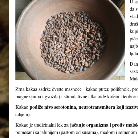
U as
da s
vlad
druš
kupi
piće
najb
ljut
Dana
sast
Malo
Zrna kakaa sadrže čvrste masnoće - kakao puter, polifenole, pr
magnezijuma i gvožđa) i stimulativne alkaloide kofein i teobro
podiže nivo serotonina, neurotransmitera koji izaziv
Kakao
čilijem).
za jačanje organizma i protiv malo
Kakao je tradicinalni lek
pomešani sa tahinijem (pastom od susama), medom i semenom 