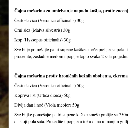
Čajna mešavina za umirivanje napada kašlja, protiv zacenj
Čestoslavica (Veronica officinalis) 30g
Crni slez (Malva silvestris) 30g
Izop (Hyssopus officinalis) 30g
Sve bilje pomešajte pa tri supene kašike smeše prelijte sa pola li
procedite, zasladite medom i popijte toplo svaka 2 sata po jedn
Čajna mešavina protiv hroničnih kožnih oboljenja, ekcema 
Čestoslavica (Veronica officinalis) 50g
Kopriva list (Urtica dioica) 50g
Divlja dan i noć (Viola tricolor) 50g
Sve biljke pomešajte pa tri supene kašike smeše prelijte sa 750m
da stoji pola sata. Procedite i popijte u toku dana u manjim gut