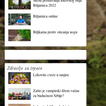
Škola poznavanja lekovitog bilja
Biljarnica 2022
Biljarnica online
Biljkama protiv oticanja nogu
Zdravlje sa trpeze
Lekovito cveće u tanjiru
Zašto je vampirski džem važan
za budućnost Srbije?