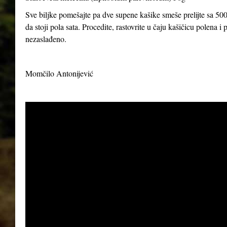
Sve biljke pomešajte pa dve supene kašike smeše prelijte sa 500
da stoji pola sata. Procedite, rastovrite u čaju kašičicu polena 
nezaslađeno.
Momčilo Antonijević