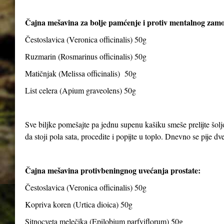
Čajna mešavina za bolje pamćenje i protiv mentalnog zam
Čestoslavica (Veronica officinalis) 50g
Ruzmarin (Rosmarinus officinalis) 50g
Matičnjak (Melissa officinalis) 50g
List celera (Apium graveolens) 50g
Sve biljke pomešajte pa jednu supenu kašiku smeše prelijte šolj
da stoji pola sata, procedite i popijte u toplo. Dnevno se pije dve 
Čajna mešavina protivbeningnog uvećanja prostate:
Čestoslavica (Veronica officinalis) 50g
Kopriva koren (Urtica dioica) 50g
Sitnocveta melečika (Epilobium parfviflorum) 50g