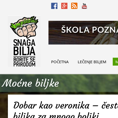
POČETNA
LEČENJE BILJEM
M
Moćne biljke
Dobar kao veronika – često
biljka za mnogo boljki