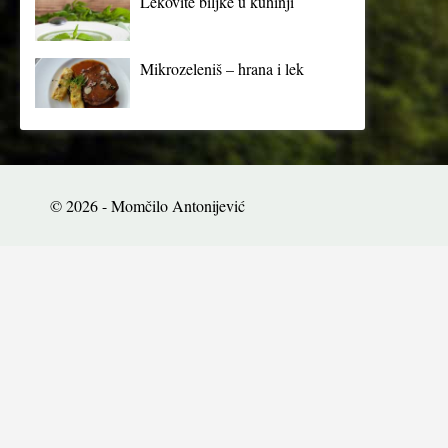
Lekovite biljke u kuhinji
Mikrozeleniš – hrana i lek
© 2026 - Momčilo Antonijević