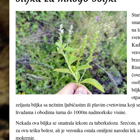
Star
smat
na l
svet
Kada
vero
brzo
Riml
čove
osob
bilj
otpa
zeljasta biljka sa nežnim ljubičastim ili plavim cvetovima koji 
livadama i obodima šuma do 1000m nadmorkske visine.
Nekada ova biljka se smatrala lekom za tuberkulozu. Srećom, n
za ovu tešku bolest, ali je veronika ostala omiljeni narodni lek 
mokrenje.