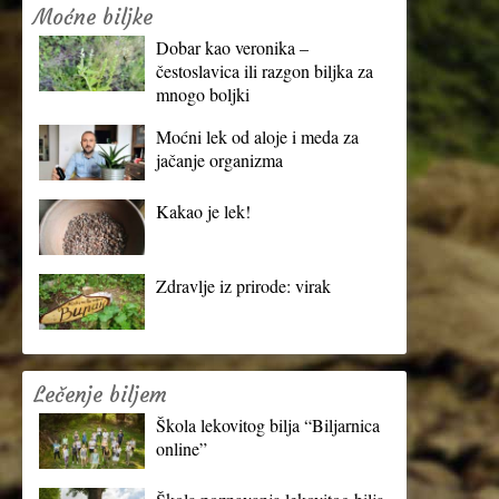
Moćne biljke
Dobar kao veronika –
čestoslavica ili razgon biljka za
mnogo boljki
Moćni lek od aloje i meda za
jačanje organizma
Kakao je lek!
Zdravlje iz prirode: virak
Lečenje biljem
Škola lekovitog bilja “Biljarnica
online”