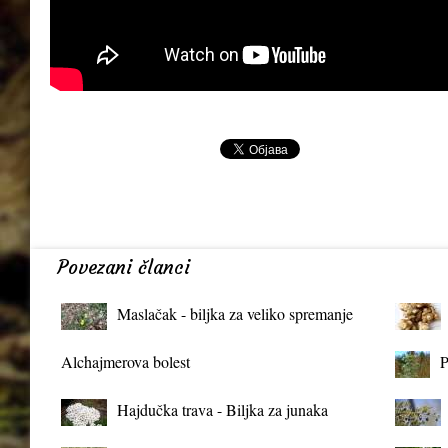
Povezani članci
Maslačak - biljka za veliko spremanje
organizma
Alchajmerova bolest
P
Hajdučka trava - Biljka za junaka