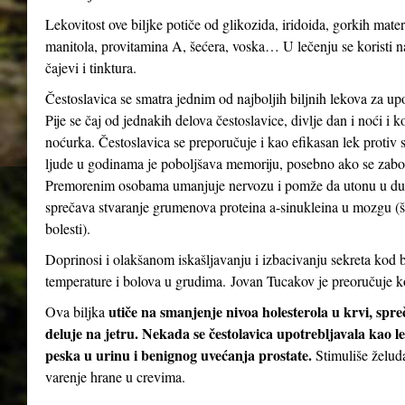
Lekovitost ove biljke potiče od glikozida, iridoida, gorkih mater
manitola, provitamina A, šećera, voska… U lečenju se koristi n
čajevi i tinktura.
Čestoslavica se smatra jednim od najboljih biljnih lekova za up
Pije se čaj od jednakih delova čestoslavice, divlje dan i noći i 
noćurka. Čestoslavica se preporučuje i kao efikasan lek protiv st
ljude u godinama je poboljšava memoriju, posebno ako se zabor
Premorenim osobama umanjuje nervozu i pomže da utonu u dubo
sprečava stvaranje grumenova proteina a-sinukleina u mozgu (
bolesti).
Doprinosi i olakšanom iskašljavanju i izbacivanju sekreta kod b
temperature i bolova u grudima. Jovan Tucakov je preoručuje ko
utiče na smanjenje nivoa holesterola u krvi, spr
Ova biljka
deluje na jetru. Nekada se čestolavica upotrebljavala kao le
peska u urinu i benignog uvećanja prostate.
Stimuliše želud
varenje hrane u crevima.